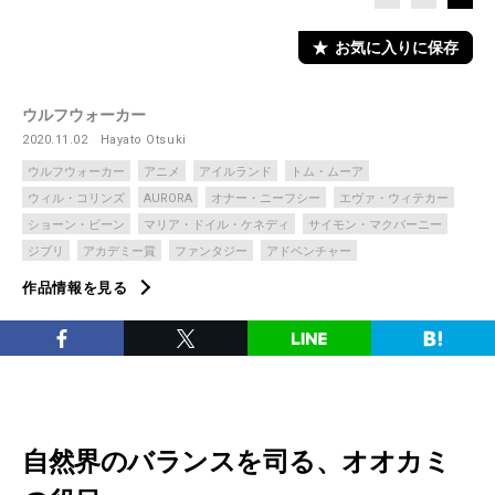
お気に入りに保存
ウルフウォーカー
2020.11.02
Hayato Otsuki
ウルフウォーカー
アニメ
アイルランド
トム・ムーア
ウィル・コリンズ
AURORA
オナー・ニーフシー
エヴァ・ウィテカー
ショーン・ビーン
マリア・ドイル・ケネディ
サイモン・マクバーニー
ジブリ
アカデミー賞
ファンタジー
アドベンチャー
作品情報を見る
自然界のバランスを司る、オオカミ