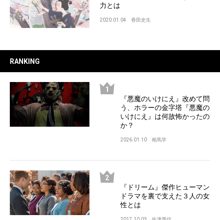
力とは
2020.01.04
香田史生
RANKING
『悪魔のいけにえ』改めて問
う、ホラーの金字塔『悪魔の
いけにえ』は何故怖かったの
か？
2026.01.10
相馬学
『ドリーム』傑作ヒューマン
ドラマを裏で支えた３人の女
性とは
2017.10.03
牛津厚信