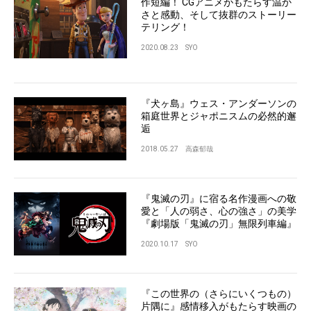
作短編！ CGアニメがもたらす温か
さと感動、そして抜群のストーリー
テリング！
2020.08.23
SYO
『犬ヶ島』ウェス・アンダーソンの
箱庭世界とジャポニスムの必然的邂
逅
2018.05.27
高森郁哉
『鬼滅の刃』に宿る名作漫画への敬
愛と「人の弱さ、心の強さ」の美学
『劇場版「鬼滅の刃」無限列車編』
2020.10.17
SYO
『この世界の（さらにいくつもの）
片隅に』感情移入がもたらす映画の