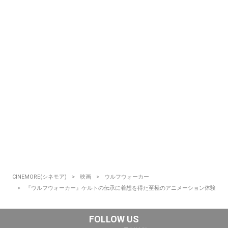
CINEMORE(シネモア)
映画
ウルフウォーカー
『ウルフウォーカー』ケルトの伝承に着想を得た至極のアニメーション体験
FOLLOW US