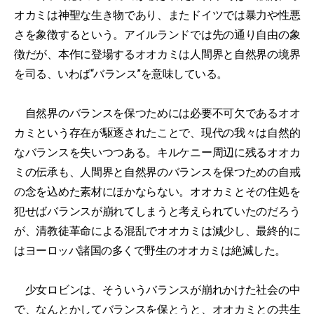
オカミは神聖な生き物であり、またドイツでは暴力や性悪
さを象徴するという。アイルランドでは先の通り自由の象
徴だが、本作に登場するオオカミは人間界と自然界の境界
を司る、いわば“バランス”を意味している。
自然界のバランスを保つためには必要不可欠であるオオ
カミという存在が駆逐されたことで、現代の我々は自然的
なバランスを失いつつある。キルケニー周辺に残るオオカ
ミの伝承も、人間界と自然界のバランスを保つための自戒
の念を込めた素材にほかならない。オオカミとその住処を
犯せばバランスが崩れてしまうと考えられていたのだろう
が、清教徒革命による混乱でオオカミは減少し、最終的に
はヨーロッパ諸国の多くで野生のオオカミは絶滅した。
少女ロビンは、そういうバランスが崩れかけた社会の中
で、なんとかしてバランスを保とうと、オオカミとの共生