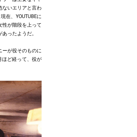
危ないエリアと言わ
、YOUTUBEに
女性が階段を上って
があったようだ。
ニーが役そのものに
月ほど経って、役が