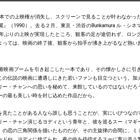
日本での上映権が消失し、スクリーンで見ることが叶わなかっ
』（1990）。去る２月、東京・渋谷のBunkamura ル・シ
3年ぶりの上映が実現したところ、観客の足が途切れず、ロン
よっては、映画の終了後、観客から拍手が沸き上がるなど熱い
映画ブームを引き起こした一本であり、その懐かしさに引
この伝説の映画に遭遇しにきた若いファンも目立つという。加
リー・チャンへの思いを秘めて、来館しているのではないだろ
ーの最も美しい時を封じ込めた作品だから。
見たことがある人なら誰しも思うことだが、実にいびつなの
リー・チャン演じるヨディという青年と、彼を巡るスー（マギ
）の恋の三角関係を描いたものだが、その主旋律の合間に、ミ
ードや、ヨディに捨てられ、夜の街を彷徨するスーに寄り添う