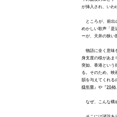
が挿入され、いわ
ところが、前出の
めかしい歌声「是這様的
ーが、天井の狭い
物語に全く意味を
身支度の様があま
突如、香港という
る。そのため、映画は
韻を与えてくれる
様年華
』や『
2046
なぜ、こんな構
そこには諸説あり