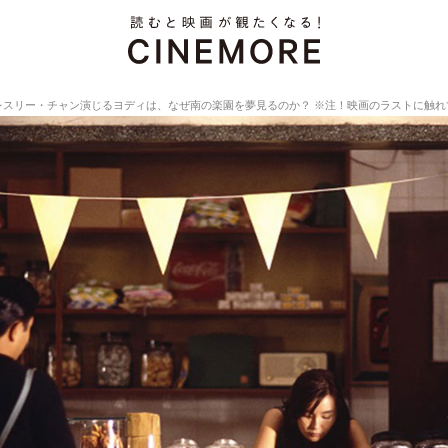
レスリー・チャン演じるヨディは、なぜ南の楽園を夢見るのか？ ※注！映画のラストに触れ