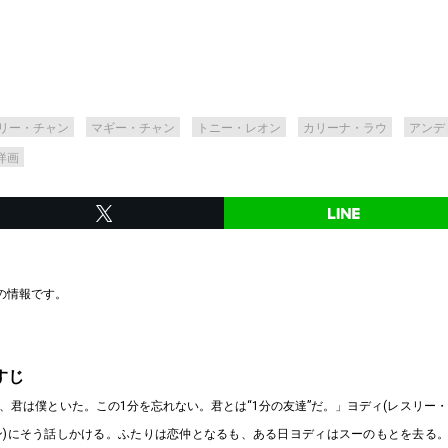
リー・チャン
マギー・チャン
トニー・レオン
カリーナ・ラウ
アンデ
洋画
時の情報です。
すじ
1分前、君は僕といた。この1分を忘れない。君とは“1分の友達”だ。」ヨディ(レスリー
ン)にそう話しかける。ふたりは恋仲となるも、ある日ヨディはスーのもとを去る