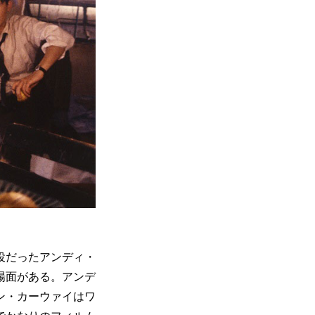
役だったアンディ・
場面がある。アンデ
ン・カーウァイはワ