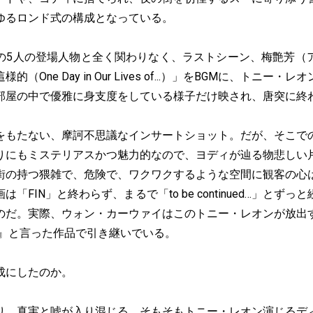
ゆるロンド式の構成となっている。
5人の登場人物と全く関わりなく、ラストシーン、梅艶芳（
（One Day in Our Lives of...）」をBGMに、トニー
部屋の中で優雅に身支度をしている様子だけ映され、唐突に終
もたない、摩訶不思議なインサートショット。だが、そこで
りにもミステリアスかつ魅力的なので、ヨディが辿る物悲しい
街の持つ猥雑で、危険で、ワクワクするような空間に観客の心
「FIN」と終わらず、まるで「to be continued…」とず
のだ。実際、ウォン・カーウァイはこのトニー・レオンが放出
』と言った作品で引き継いでいる。
成にしたのか。
、真実と嘘が入り混じる。そもそもトニー・レオン演じるデ