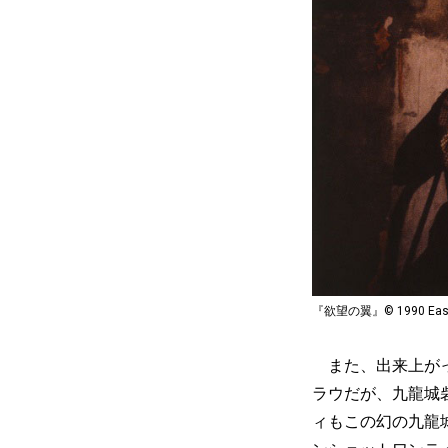
『欲望の翼』© 1990 East Asia
また、出来上がっ
ラウだが、九龍城
ィもこの幻の九龍