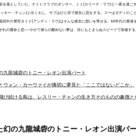
影を落としていた。ナイトクラブのダンサー、ミミ(カリーナ・ラウ)と一夜を過ご
ャッキー・チュン)と出くわし、サブはひと目で彼女に恋をする。スーはヨディのこ
巡回中の警官タイド(アンディ・ラウ)はそんな彼女に想いを寄せる。60年代の香港
ぞれの運命と恋──やがて彼らの醒めない夢は、目にもとまらぬスピードで加速する
の九龍城砦のトニー・レオン出演パート
とウォン・カーウァイが痛切に夢見た「ここではないどこか」
飛び続ける鳥は、レスリー・チャンの生き方そのものの象徴と
た幻の九龍城砦のトニー・レオン出演パ