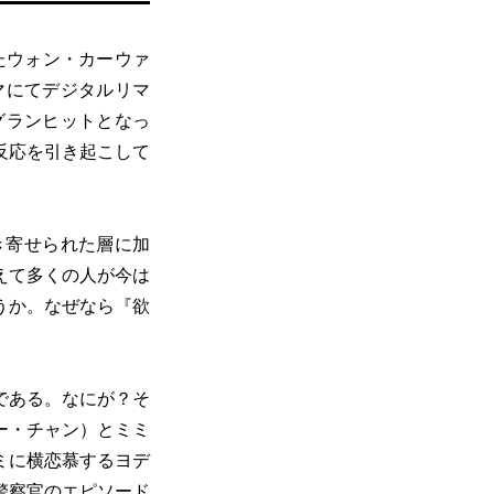
たウォン・カーウァ
ネマにてデジタルリマ
グランヒットとなっ
反応を引き起こして
き寄せられた層に加
えて多くの人が今は
うか。なぜなら『欲
である。なにが？そ
ー・チャン）とミミ
ミに横恋慕するヨデ
警察官のエピソード