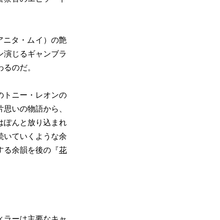
アニタ・ムイ）の艶
・レオン演じるギャンブラ
わるのだ。
のトニー・レオンの
片思いの物語から、
はぽんと放り込まれ
っと続いていくような余
する余韻を後の『
花
ィラーは主要なキャ