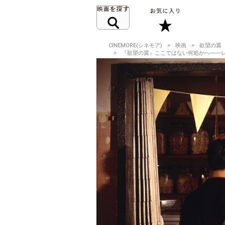
CINEMORE(シネモア)
映画
欲望の翼
『欲望の翼』ここではない何処かへ――