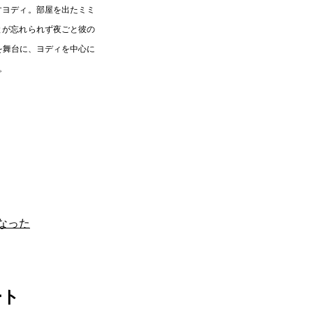
すヨディ。部屋を出たミミ
とが忘れられず夜ごと彼の
を舞台に、ヨディを中心に
。
なった
ート