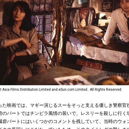
 Films Distribution Limited and eSun.com Limited. All Rights Reserved.
た映画では、マギー演じるスーをそっと支える優しき警察官
砦のパートではチンピラ風情の装いで、レスリーを殺しに行く
城砦パートにはいくつかのコメントを残していて、当時のウォ