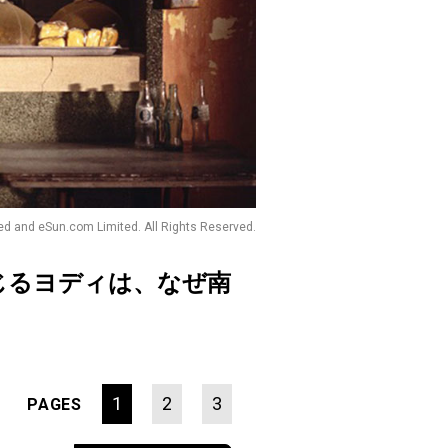
ted and eSun.com Limited. All Rights Reserved.
じるヨディは、なぜ南
1
2
3
PAGES