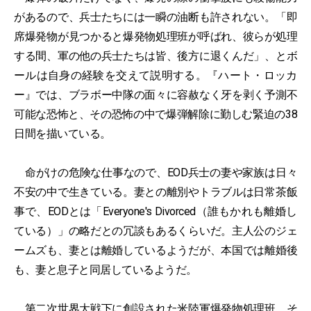
があるので、兵士たちには一瞬の油断も許されない。「即
席爆発物が見つかると爆発物処理班が呼ばれ、彼らが処理
する間、軍の他の兵士たちは皆、後方に退くんだ」、とボ
ールは自身の経験を交えて説明する。『ハート・ロッカ
ー』では、ブラボー中隊の面々に容赦なく牙を剥く予測不
可能な恐怖と、その恐怖の中で爆弾解除に勤しむ緊迫の38
日間を描いている。
命がけの危険な仕事なので、EOD兵士の妻や家族は日々
不安の中で生きている。妻との離別やトラブルは日常茶飯
事で、EODとは「Everyone's Divorced（誰もかれも離婚し
ている）」の略だとの冗談もあるくらいだ。主人公のジェ
ームズも、妻とは離婚しているようだが、本国では離婚後
も、妻と息子と同居しているようだ。
第二次世界大戦下に創設された米陸軍爆発物処理班。そ