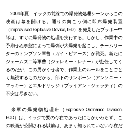
2004年夏、イラクの前線での爆発物処理シーンからこの
映画は幕を開ける。通りの向こう側に即席爆発装置
（Improvised Explosive Device, IED）を発見したブラボー中
隊は、すぐに爆発物の処理を実行する。しかし、作業中の
予期せぬ事態によって爆弾が大爆発を起こし、チームリー
ダーのトンプソン軍曹（ガイ・ピアース）が戦死。新たに
ジェームズ二等軍曹（ジェレミー・レナー）が赴任してく
るのだが、この男がくせ者で、作業上のルールをことごと
く無視するものだから、部下のサンボーン（アンソニー・
マッキー）とエルドリッジ（ブライアン・ジェラティ）の
不安は尽きない。
米軍の爆発物処理班（Explosive Ordinance Division,
EOD）は、イラクで要の存在であったにもかかわらず、こ
の映画が公開される以前は、あまり知られていない存在だ