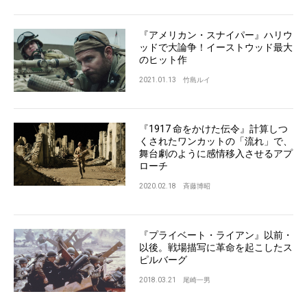
『アメリカン・スナイパー』ハリウ
ッドで大論争！イーストウッド最大
のヒット作
2021.01.13
竹島ルイ
『1917 命をかけた伝令』計算しつ
くされたワンカットの「流れ」で、
舞台劇のように感情移入させるアプ
ローチ
2020.02.18
斉藤博昭
『プライベート・ライアン』以前・
以後。戦場描写に革命を起こしたス
ピルバーグ
2018.03.21
尾崎一男