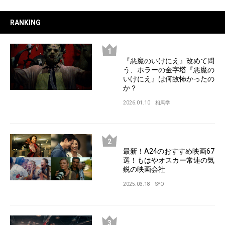
RANKING
『悪魔のいけにえ』改めて問
う、ホラーの金字塔『悪魔の
いけにえ』は何故怖かったの
か？
2026.01.10
相馬学
最新！A24のおすすめ映画67
選！もはやオスカー常連の気
鋭の映画会社
2025.03.18
SYO