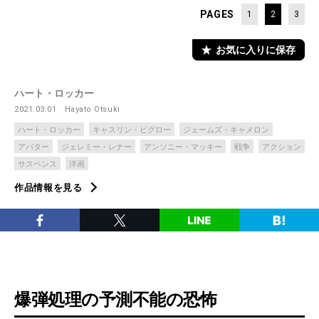
PAGES
1
2
3
お気に入りに保存
ハート・ロッカー
2021.03.01
Hayato Otsuki
ハート・ロッカー
キャスリン・ビグロー
ジェームズ・キャメロン
アバター
ジェレミー・レナー
アンソニー・マッキー
戦争
アクション
サスペンス
洋画
作品情報を見る
爆弾処理の予測不能の恐怖