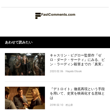
FastComments.com
あわせて読みたい
キャスリン・ビグロー監督作『ゼ
ロ・ダーク・サーティ』にみる、ビ
ン・ラーディン殺害までの「真実」
2020.02.06
Hayato Otsuki
『デトロイト』徹底再現という手段
を用いて、史実を映画化する意味と
は
2018.02.10
村山章