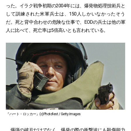
った。イラク戦争初期の2004年には、爆発物処理技術兵と
して訓練された米軍兵士は、150人しかいなかったそう
だ。死と背中合わせの危険な仕事で、EODの兵士は他の軍
人に比べて、死亡率は5倍高いとも言われている。
『ハート・ロッカー』(c)Photofest / Getty Images
爆弾の破片だけでなく、爆発の際の衝撃波にも殺傷能力