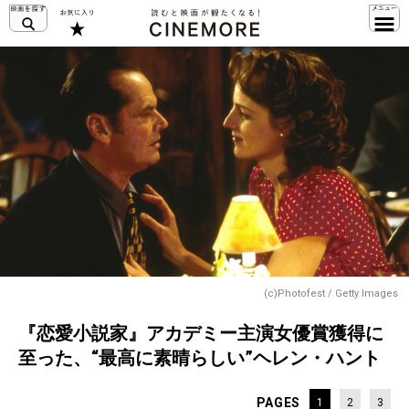
(c)Photofest / Getty Images
『恋愛小説家』アカデミー主演女優賞獲得に
至った、“最高に素晴らしい”ヘレン・ハント
PAGES
1
2
3