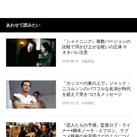
あわせて読みたい
『シャイニング』複数バージョンの
比較で浮かび上がる呪いの正体 ※
ネタバレ注意
2018.09.19
高森郁哉
『カッコーの巣の上で』ジャック・
ニコルソンのパワフルな名演が時代
を超えて突きつけるメッセージ
2019.12.12
牛津厚信
『恋人たちの予感』監督ロブ・ライ
ナー×脚本ノーラ・エフロン、ラブ
コメ映画の金字塔はどのようにつく