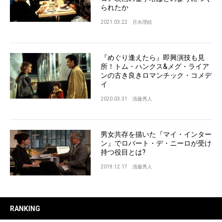
られたか
2021.03.22
月永理絵
『めぐり逢えたら』即興演技も見
所！トム・ハンクス&メグ・ライア
ンの古き良きロマンチック・コメデ
イ
2020.03.31
清藤秀人
男女共存を描いた『マイ・インター
ン』でロバート・デ・ニーロが受け
持つ役目とは?
2019.12.17
清藤秀人
RANKING