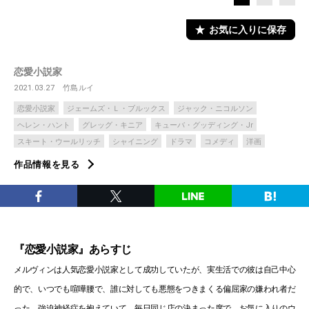
お気に入りに保存
恋愛小説家
2021.03.27
竹島ルイ
恋愛小説家
ジェームズ・Ｌ・ブルックス
ジャック・ニコルソン
ヘレン・ハント
グレッグ・キニア
キューバ・グッディング・Jr
スキート・ウールリッチ
シャイニング
ドラマ
コメディ
洋画
作品情報を見る
『恋愛小説家』あらすじ
メルヴィンは人気恋愛小説家として成功していたが、実生活での彼は自己中心
的で、いつでも喧嘩腰で、誰に対しても悪態をつきまくる偏屈家の嫌われ者だ
った。強迫神経症を抱えていて、毎日同じ店の決まった席で、お気に入りのウ