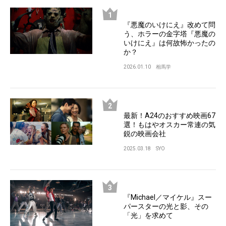
『悪魔のいけにえ』改めて問
う、ホラーの金字塔『悪魔の
いけにえ』は何故怖かったの
か？
2026.01.10
相馬学
最新！A24のおすすめ映画67
選！もはやオスカー常連の気
鋭の映画会社
2025.03.18
SYO
『Michael／マイケル』スー
パースターの光と影、その
「光」を求めて