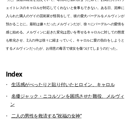
ェイトレスのキャロルが対応してくれないと食事もできない。ある日、泥棒に
入られた隣人のゲイの芸術家が怪我をして、彼の愛犬バーデルをメルヴィンが
預かることに。最初は嫌々だったメルヴィンだが、徐々にバーデルへの愛情を
感じ始める。メルヴィンに起きた変化は思いを寄せるキャロルに対しての態度
も軟化させ、2人の仲は徐々に縮まっていく。キャロルに愛の告白をしようと
するメルヴィンだったが、お得意の毒舌で彼女を傷つけてしまうのだった。
Index
生活感がべったりと貼り付いたヒロイン、キャロル
名優ジャック・ニコルソンを困惑させた難役、メルヴィ
ン
二人の男性を救済する“祝福の女神”