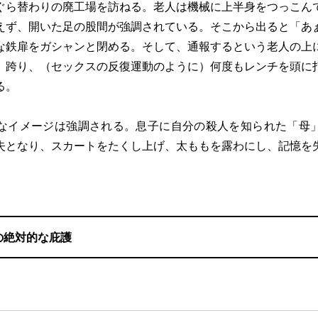
ぐら替わりの廃工場を訪ねる。老人は機械に上半身をつっこん
えず、開いた足の股間が強調されている。そこから出ると「あ
な鉄扉をガシャンと閉める。そして、通報するという老人の上
）跨り、（セックスの反復運動のように）何度もレンチを頭に
る。
イメージは強調される。息子に自分の殺人を知られた「母
失となり、スカートをたくし上げ、太ももを露わにし、記憶を
の絶対的な庇護