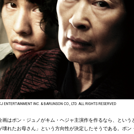
NTERTAINMENT INC. & BARUNSON CO., LTD. ALL RIGHTS RESERVED
画はポン・ジュノがキム・ヘジャ主演作を作るなら、という
が壊れたお母さん」という方向性が決定したそうである。ポン