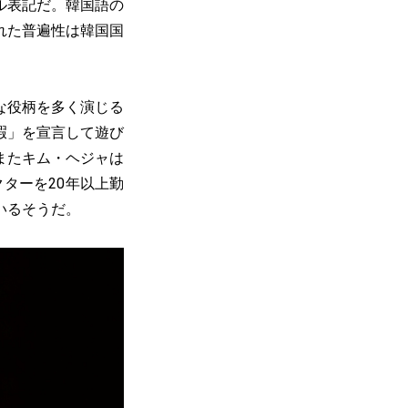
ル表記だ。韓国語の
れた普遍性は韓国国
な役柄を多く演じる
暇」を宣言して遊び
またキム・ヘジャは
ターを20年以上勤
いるそうだ。