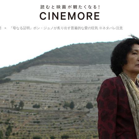
明
『母なる証明』ポン・ジュノが炙り出す普遍的な愛の狂気 ※ネタバレ注意