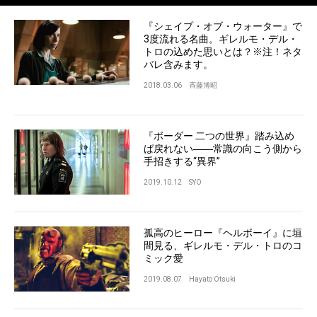
『シェイプ・オブ・ウォーター』で
3度流れる名曲。ギレルモ・デル・
トロの込めた思いとは？※注！ネタ
バレ含みます。
2018.03.06
斉藤博昭
『ボーダー 二つの世界』踏み込め
ば戻れない――常識の向こう側から
手招きする“異界”
2019.10.12
SYO
孤高のヒーロー『ヘルボーイ』に垣
間見る、ギレルモ・デル・トロのコ
ミック愛
2019.08.07
Hayato Otsuki