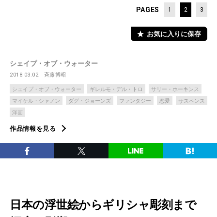
PAGES
1
2
3
お気に入りに保存
シェイプ・オブ・ウォーター
2018.03.02
斉藤博昭
シェイプ・オブ・ウォーター
ギレルモ・デル・トロ
サリー・ホーキンス
マイケル・シャノン
ダグ・ジョーンズ
ファンタジー
恋愛
サスペンス
洋画
作品情報を見る
日本の浮世絵からギリシャ彫刻まで