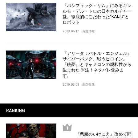
『パシフィック・リム』にみるギレ
ルモ・デル・トロの日本カルチャー
愛。徹底的にこだわった“KAIJU”と
ロボット
2019.06.17
斉藤博昭
『アリータ：バトル・エンジェル』
サイバーパンク、戦うヒロイン。
『銃夢』とキャメロンの親和性から
生まれた ※注！ネタバレ含みま
す。
2019.03.01
高森郁哉
RANKING
『悪魔のいけにえ』改めて問