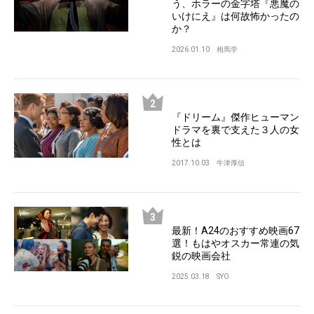
う、ホラーの金字塔『悪魔の
いけにえ』は何故怖かったの
か？
2026.01.10
相馬学
『ドリーム』傑作ヒューマン
ドラマを裏で支えた３人の女
性とは
2017.10.03
牛津厚信
最新！A24のおすすめ映画67
選！もはやオスカー常連の気
鋭の映画会社
2025.03.18
SYO