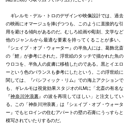
ギレルモ・デル・トロのデザインや映像設計では、過去
の映画にオマージュを捧げつつも、このように直接的な引
用を避ける傾向があるのだ。むしろ絵画や彫刻、文学など
他のジャンルから最適な要素を持ってくることが多い。
『シェイプ・オブ・ウォーター』の半魚人には、葛飾北斎
の「鯉」が参考にされた。浮世絵のタッチで描かれた魚の
ウロコを、半魚人の皮膚に移植したのである。黒とイエロ
ーという色のバランスも参考にしたという。この浮世絵に
関しては、『パシフィック・リム』での海上アクションで
も、ギレルモは視覚効果スタジオのILMに「北斎の有名な
『
神奈川沖浪裏
』の波を再現してほしい」と注文してい
る。この「神奈川沖浪裏」は『シェイプ・オブ・ウォータ
ー』でもヒロインの住むアパートの壁の石膏にうっすらと
模写されていたりするのだ。