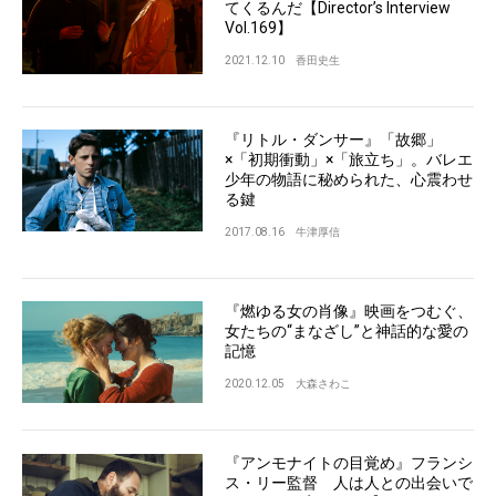
てくるんだ【Director’s Interview
Vol.169】
2021.12.10
香田史生
『リトル・ダンサー』「故郷」
×「初期衝動」×「旅立ち」。バレエ
少年の物語に秘められた、心震わせ
る鍵
2017.08.16
牛津厚信
『燃ゆる女の肖像』映画をつむぐ、
女たちの“まなざし”と神話的な愛の
記憶
2020.12.05
大森さわこ
『アンモナイトの目覚め』フランシ
ス・リー監督 人は人との出会いで