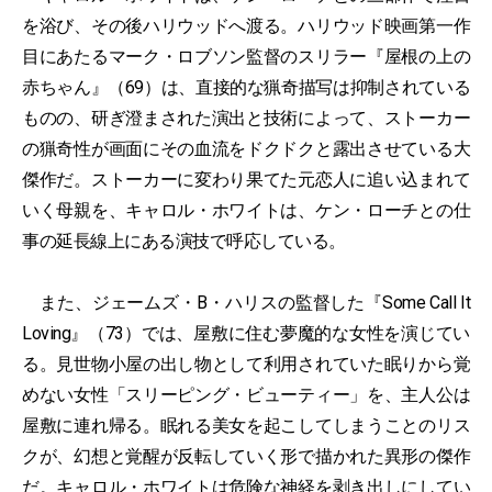
を浴び、その後ハリウッドへ渡る。ハリウッド映画第一作
目にあたるマーク・ロブソン監督のスリラー『屋根の上の
赤ちゃん』（69）は、直接的な猟奇描写は抑制されている
ものの、研ぎ澄まされた演出と技術によって、ストーカー
の猟奇性が画面にその血流をドクドクと露出させている大
傑作だ。ストーカーに変わり果てた元恋人に追い込まれて
いく母親を、キャロル・ホワイトは、ケン・ローチとの仕
事の延長線上にある演技で呼応している。
また、ジェームズ・B・ハリスの監督した『Some Call It
Loving』（73）では、屋敷に住む夢魔的な女性を演じてい
る。見世物小屋の出し物として利用されていた眠りから覚
めない女性「スリーピング・ビューティー」を、主人公は
屋敷に連れ帰る。眠れる美女を起こしてしまうことのリス
クが、幻想と覚醒が反転していく形で描かれた異形の傑作
だ。キャロル・ホワイトは危険な神経を剥き出しにしてい