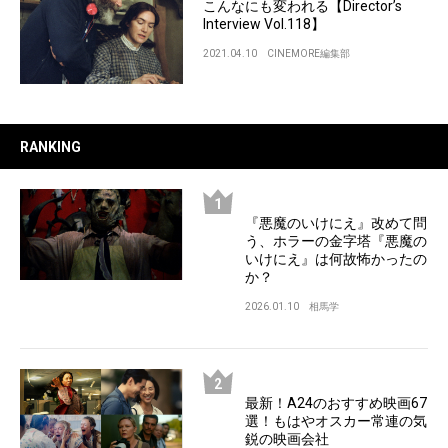
こんなにも変われる【Director’s
Interview Vol.118】
2021.04.10
CINEMORE編集部
RANKING
『悪魔のいけにえ』改めて問
う、ホラーの金字塔『悪魔の
いけにえ』は何故怖かったの
か？
2026.01.10
相馬学
最新！A24のおすすめ映画67
選！もはやオスカー常連の気
鋭の映画会社