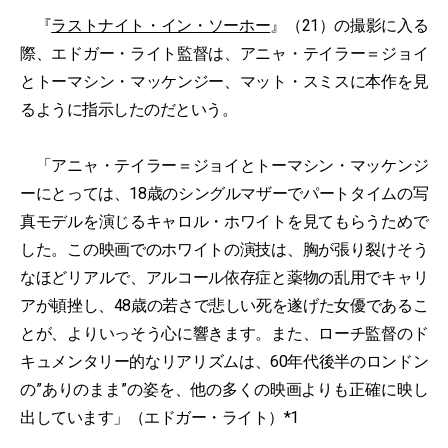
『
ラストナイト・イン・ソーホー
』（21）の撮影に入る
際、エドガー・ライト監督は、アニャ・テイラー＝ジョイ
とトーマシン・マッケンジー、マット・スミスに本作を見
るように指示したのだという。
「アニャ・テイラー＝ジョイとトーマシン・マッケンジ
ーにとっては、18歳のシングルマザーでパートタイムの写
真モデルを演じるキャロル・ホワイトを見てもらうためで
した。この映画でのホワイトの演技は、胸が張り裂けそう
なほどリアルで、アルコール依存症と薬物の乱用でキャリ
アが頓挫し、48歳の若さで悲しい死を遂げた女優であるこ
とが、よりいっそう心に響きます。また、ローチ監督のド
キュメンタリー的なリアリズムは、60年代後半のロンドン
の”ありのまま”の姿を、他の多くの映画よりも正確に映し
出しています」（エドガー・ライト）*1