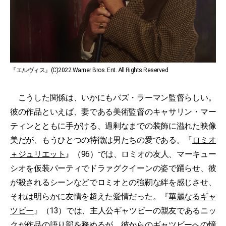
『エルヴィス』(C)2022 Warner Bros. Ent. All Rights Reserved
こうした関係は、いかにもバズ・ラーマン監督らしい。
彼の作品といえば、妻である美術監督のキャサリン・マー
ティンとともに手がける、過剰なまでの装飾に溢れた映像
美だが、もうひとつの特徴は男たちの愛である。『
ロミオ
＋ジュリエット
』（96）では、ロミオの友人、マーキュー
シオを仮装パーティでドラァグクイーンの姿で踊らせ、彼
が殺されるシーンなどでロミオとの強靭な絆を感じさせ、
それは明らかに友情を超えた愛情だった。『
華麗なるギャ
ツビー
』（13）では、主人公ギャツビーの親友であるニッ
クが作品の語り部を務めるが、彼からのギャツビーへの憧