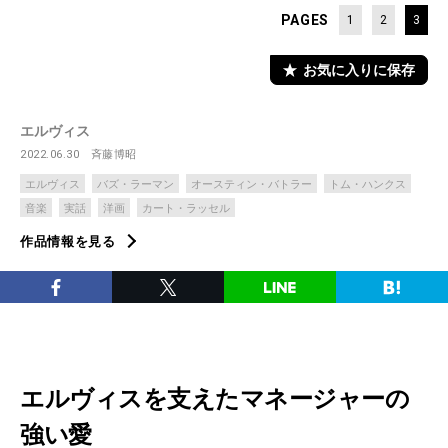
PAGES
1
2
3
お気に入りに保存
エルヴィス
2022.06.30
斉藤博昭
エルヴィス
バズ・ラーマン
オースティン・バトラー
トム・ハンクス
音楽
実話
洋画
カート・ラッセル
作品情報を見る
エルヴィスを支えたマネージャーの
強い愛