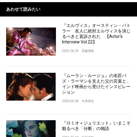
あわせて読みたい
『エルヴィス』オースティン・バト
ラー 友人に絶対エルヴィスを演じ
るべきと直訴された 【Actor’s
Interview Vol.22】
2022.06.29
斉藤博昭
『ムーラン・ルージュ』の名匠バ
ズ・ラーマンを支えた父の言葉と、
インド映画から受けたインスピレー
ション
2020.02.04
牛津厚信
『ロミオ＋ジュリエット』いまこそ
観るべき「分断」の物語