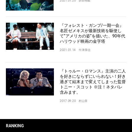
2021.01.20
折田侑駿
『フォレスト・ガンプ/一期一会』
名匠ゼメキスが最新技術を駆使し
て”アメリカの姿”を描いた、90年代
ハリウッド映画の金字塔
2021.01.14
牛津厚信
『トゥルー・ロマンス』主演の二人
を好きにならずにいられない！好き
過ぎて結末まで変えてしまった監督
トニー・スコット ※注！ネタバレ
含みます。
2017.09.20
村山章
RANKING