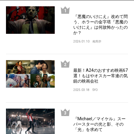
『悪魔のいけにえ』改めて問
う、ホラーの金字塔『悪魔の
いけにえ』は何故怖かったの
か？
2026.01.10
相馬学
最新！A24のおすすめ映画67
選！もはやオスカー常連の気
鋭の映画会社
2025.03.18
SYO
『Michael／マイケル』スー
パースターの光と影、その
「光」を求めて