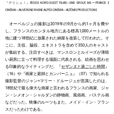
『デリシュ！』©2020 NORD-OUEST FILMS―SND GROUE M6ーFRANCE 3
CINÉMA―AUVERGNE-RHôNE-ALPES CINÉMA―ALTÉMIS PRODUCTIONS
オーベルジュの撮影は2019年の9月から約1ヶ月を費や
し、フランスのカンタル地方にある標高1,000メートルの
地に建つ18世紀に放棄された納屋を改装して行われた。そ
こに、主役、脇役、エキストラを含めて350人のキャスト
が集結する。注目すべきは、マンスロンとルイーズが薄暗
い厨房に立って料理する場面に代表される、絵画を思わせ
る印象的なライティングだ。『
セザンヌと過ごした時間
』
（16）や『画家と庭師とカンパーニュ』（07）で知られる
撮影監督のジャン=マリー・ドルージュが意識したのは、
18世紀で最も偉大な画家と言われるフランスの画家、ジャ
ン・シメオン・シャルダンの静物画、風俗画、パステル画
などだった。映像のルーツもまた、メイド・イン・フラン
スだったわけである。