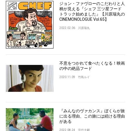
ジョン・ファヴローのこだわりと人
柄が見える『シェフ 三ツ星フード
トラック始めました』【川原瑞丸の
CINEMONOLOGUE Vol.65】
2022.02.06
川原瑞丸
不意をつかれて食べたくなる！映画
の中の絶品フード
2020.11.09
竹島ルイ
『みんなのヴァカンス』ぼくらが旅
に出る理由、この旅には続ける理由
がある
2022.08.24
宮代大嗣