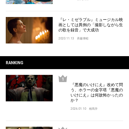
『レ・ミゼラブル』ミュージカル映
画としては異例の「撮影しながら生
の歌を録音」で大成功
2020.11.13
斉藤博昭
RANKING
『悪魔のいけにえ』改めて問
う、ホラーの金字塔『悪魔の
いけにえ』は何故怖かったの
か？
2026.01.10
相馬学