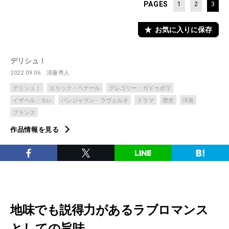
PAGES
1
2
3
お気に入りに保存
デリシュ！
2022.09.06
清藤秀人
デリシュ！
エリック・ベナール
グレゴリー・ガドゥボワ
イザベル・カレ
バンジャマン・ラヴェルネ
ドラマ
歴史
洋画
フランス
作品情報を見る
地味でも説得力があるラブロマンス
としての旨味