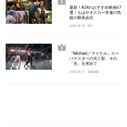
最新！A24のおすすめ映画67
選！もはやオスカー常連の気
鋭の映画会社
2025.03.18
SYO
『Michael／マイケル』スー
パースターの光と影、その
「光」を求めて
2026.06.11
斉藤博昭