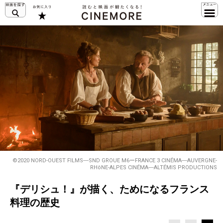
©2020 NORD-OUEST FILMS―SND GROUE M6ーFRANCE 3 CINÉMA―AUVERGNE-
RHôNE-ALPES CINÉMA―ALTÉMIS PRODUCTIONS
『デリシュ！』が描く、ためになるフランス
料理の歴史