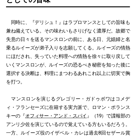
同時に、『デリシュ！』はラブロマンスとしての旨味も
兼ね備えている。その味わいもさりげなく濃厚だ。故郷で
失意の日々を送るマンスロンの前に、ある日、元娼婦と名
乗るルイーズが弟子入りを志願してくる。ルイーズの情熱
にほだされ、失っていた料理への情熱を徐々に取り戻して
いくマンスロンが、ルイーズの恐るべき秘密を知った後に
選択する決断は、料理にまつわるあれこれ以上に切実で胸
を打つ。
マンスロンを演じるグレゴリー・ガドゥボワはコメデ
ィ・フランセーズに在籍する実力派で、ロマン・ポランス
キーの『
オフィサー・アンド・スパイ
』（19）で諜報部の
アンリ少佐を演じているので覚えている方もいるだろう。
一方、ルイーズ役のイザベル・カレは過去8回セザール賞