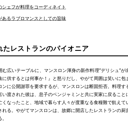
のシェフが料理をコーディネイト
があるラブロマンスとしての旨味
れたレストランのパイオニア
む広いテーブルに、マンスロン渾身の新作料理”デリシュ”が
族に供するとは何事か！』と怒りだし、やがて周囲は笑いに包
ロンに公開謝罪を要求するが、マンスロンは断固拒否。料理す
言い渡された彼は、息子のベンジャミンと共に実家に戻ること
亡くなったこと、地域で暮らす人々が度重なる食糧難で飢えて
される。やがてマンスロンは、故郷に開店したレストランの厨
る。