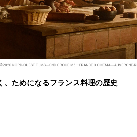
©2020 NORD-OUEST FILMS―SND GROUE M6ーFRANCE 3 CINÉMA―AUVERGNE-RH
く、ためになるフランス料理の歴史