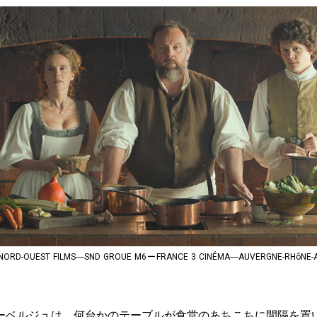
-OUEST FILMS―SND GROUE M6ーFRANCE 3 CINÉMA―AUVERGNE-RHôNE-AL
ベルジュは、何台かのテーブルが食堂のあちこちに間隔を置