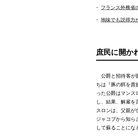
フランス外務省
地味でも説得力
庶民に開か
公爵と招待客が囲
ちは『豚の餌を貴
った公爵はマンス
し、結果、解雇を
スロンは、父親が
ジャコブから知ら
して蘇ることにな