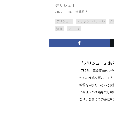
デリシュ！
清藤秀人
2022.09.06
デリシュ！
エリック・ベナール
グ
洋画
フランス
『デリシュ！』あ
1789年、革命直前の
たちの反感を買い、主人
料理を学びたいという女
に料理への情熱を取り戻
なり、公爵にその存在を