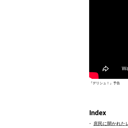
『デリシュ！』予告
Index
庶民に開かれた