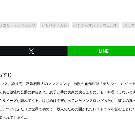
レゴリー・ガドゥボワ
イザベル・カレ
バンジャマン・ラヴェルネ
ドラマ
らすじ
フランス。誇り高い宮廷料理人のマンスロンは、自慢の創作料理「デリシュ」にジャ
である傲慢な公爵に解任され、息子と共に実家に戻ることに。もう料理はしないと
性ルイーズが訪ねてくる。はじめは不審がっていたマンスロンだったが、彼女の真
し、ついにふたりは世界で初めて一般人のために開かれたレストランを営むことに
知られてしまう…。