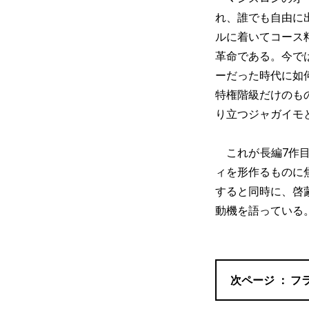
れ、誰でも自由に
ルに着いてコース
革命である。今で
ーだった時代に如
特権階級だけのも
り立つジャガイモ
これが長編7作目
ィを形作るものに
すると同時に、啓
動機を語っている
フ