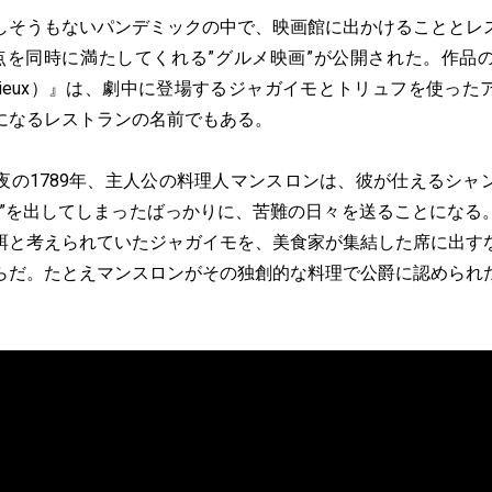
そうもないパンデミックの中で、映画館に出かけることとレ
点を同時に満たしてくれる”グルメ映画”が公開された。作品
icieux）』は、劇中に登場するジャガイモとトリュフを使っ
になるレストランの名前でもある。
の1789年、主人公の料理人マンスロンは、彼が仕えるシャ
ュ”を出してしまったばっかりに、苦難の日々を送ることになる
餌と考えられていたジャガイモを、美食家が集結した席に出す
らだ。たとえマンスロンがその独創的な料理で公爵に認められ