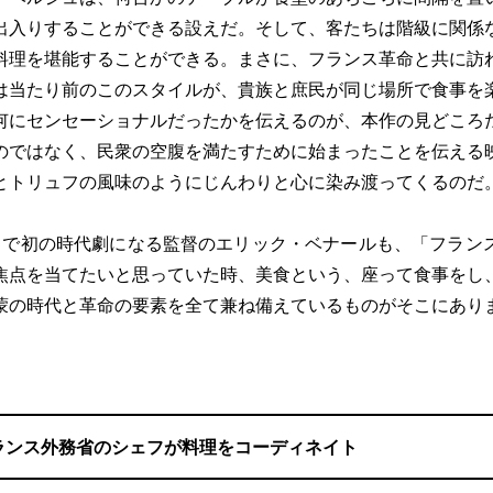
出入りすることができる設えだ。そして、客たちは階級に関係
料理を堪能することができる。まさに、フランス革命と共に訪
は当たり前のこのスタイルが、貴族と庶民が同じ場所で食事を
何にセンセーショナルだったかを伝えるのが、本作の見どころ
のではなく、民衆の空腹を満たすために始まったことを伝える
とトリュフの風味のようにじんわりと心に染み渡ってくるのだ
で初の時代劇になる監督のエリック・ベナールも、「フラン
焦点を当てたいと思っていた時、美食という、座って食事をし
蒙の時代と革命の要素を全て兼ね備えているものがそこにあり
。
ランス外務省のシェフが料理をコーディネイト