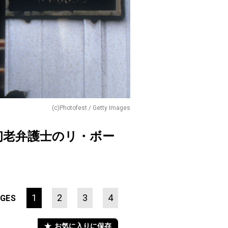
(c)Photofest / Getty Images
初老弁護士のリ・ボー
1
2
3
4
GES
お気に入りに保存