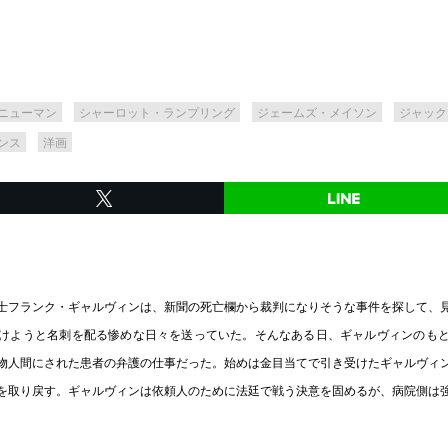
ニューマン
シャーロット・ランプリング
ジェームズ・メイソン
ジャック
ンス
洋画
士フランク・ギャルヴィンは、新聞の死亡欄から裁判になりそうな事件を探して、
けようと名刺を配る惨めな日々を送っていた。そんなある日、ギャルヴィンのも
物人間にされた患者の弁護の仕事だった。始めは金目当てで引き受けたギャルヴィ
を取り戻す。ギャルヴィンは依頼人のために法廷で戦う決意を固めるが、病院側は