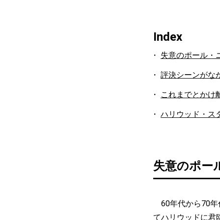
Index
失意のポール・
評決シーンがな
これまでとかけ
ハリウッド・ス
失意のポー
60年代から70
てハリウッドに君