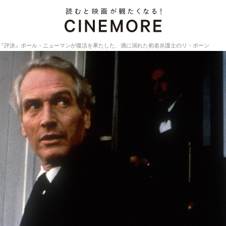
『評決』ポール・ニューマンが復活を果たした、酒に溺れた初老弁護士のリ・ボーン