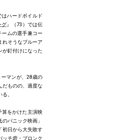
ではハードボイルド
ング
』（73）では伝
チームの選手兼コー
まれそうなブルーア
ンが釘付けになった
ーマンが、28歳の
んだものの、過度な
いる。
予算をかけた主演映
低のパニック映画」
「初日から大失敗す
パッチ砦・ブロンク