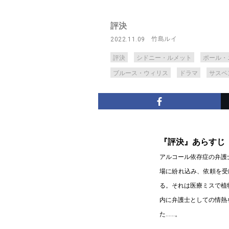
評決
竹島ルイ
2022.11.09
評決
シドニー・ルメット
ポール・
ブルース・ウィリス
ドラマ
サスペ
『評決』あらすじ
アルコール依存症の弁護
場に紛れ込み、依頼を受
る。それは医療ミスで植
内に弁護士としての情熱
た……。