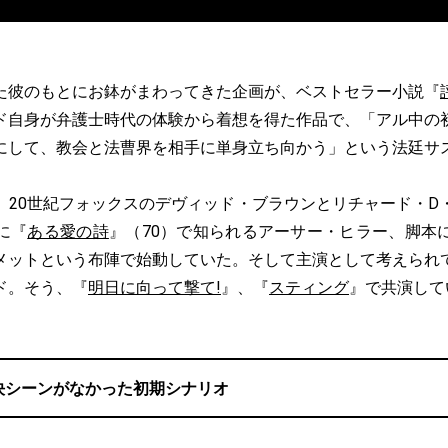
彼のもとにお鉢がまわってきた企画が、ベストセラー小説『
ド自身が弁護士時代の体験から着想を得た作品で、「アル中の
にして、教会と法曹界を相手に単身立ち向かう」という法廷サ
20世紀フォックスのデヴィッド・ブラウンとリチャード・D
に『
ある愛の詩
』（70）で知られるアーサー・ヒラー、脚本
メットという布陣で始動していた。そして主演として考えられ
ド。そう、『
明日に向って撃て!
』、『
スティング
』で共演して
決シーンがなかった初期シナリオ