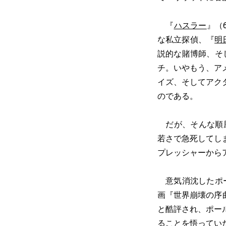
『
ハスラー
』（
な私立探偵、『
明
説的な賭博師、そ
チ。いやもう、ア
イズ、そしてアク
のである。
だが、そんな順風
若さで急死してし
プレッシャーから
意気消沈したポー
画『世界崩壊の序
と酷評され、ポー
ることを悟ってい