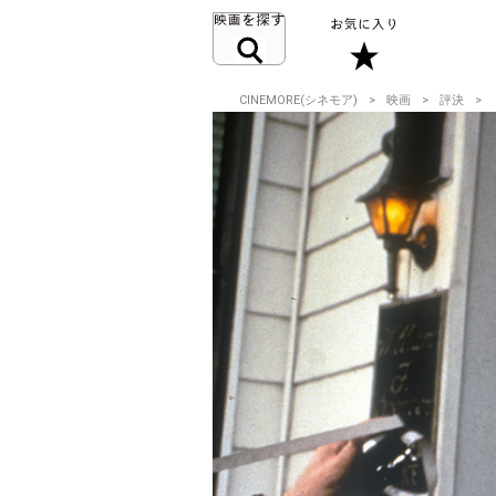
CINEMORE(シネモア)
映画
評決