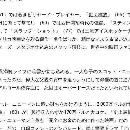
61）では若きビリヤード・プレイヤー、『
動く標的
』（66）
日に向って撃て!
』（69）では西部開拓時代の強盗、『
スティ
して 『
スラップ・ショット
』（77）では三流アイスホッケー
メリカ映画史を彩る傑作・名作ばっか。精悍なマスク＆吸い込
ターズ・スタジオ仕込みのメソッド演技に、世界中の映画ファ
満帆ライフに暗雲が立ち込める。一人息子のスコット・ニュ
まったのだ。偉大な父親の背中を追うようにして俳優の道に進
アルコール依存症に。死因はオーバードーズだったといわれて
ル・ニューマンに追い討ちをかけるように、2,000万ドルの
曲』（80）が、興行収入わずか170万ドルと大コケ。「史上最
ル・ニューマン自身も「完全にお金のために作った映画」だの
た」だの、自虐コメントのオンパレード。続く警察ドラマ『ア