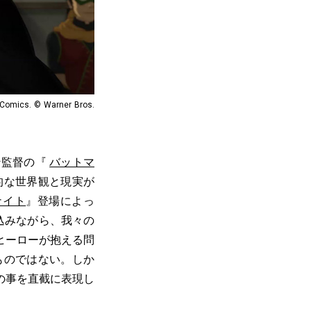
omics. © Warner Bros.
ン監督の『
バットマ
的な世界観と現実が
ナイト
』登場によっ
込みながら、我々の
ヒーローが抱える問
ものではない。しか
の事を直截に表現し