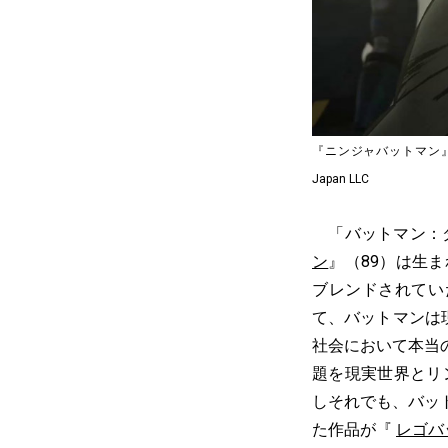
『ニンジャバットマン』Batman an
Japan LLC
「バットマン：ダ
ン
』（89）は生
ブレンドされてい
て、バットマンは
社会において本当
題を現実世界とリ
しそれでも、バッ
た作品が『
レゴバ