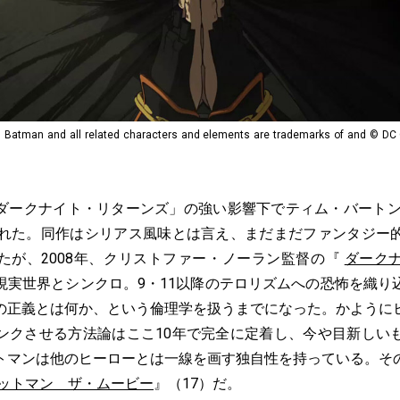
d all related characters and elements are trademarks of and © DC C
ークナイト・リターンズ」の強い影響下でティム・バート
まれた。同作はシリアス風味とは言え、まだまだファンタジー
たが、2008年、クリストファー・ノーラン監督の『
ダーク
現実世界とシンクロ。9・11以降のテロリズムへの恐怖を織り
の正義とは何か、という倫理学を扱うまでになった。かように
ンクさせる方法論はここ10年で完全に定着し、今や目新しい
トマンは他のヒーローとは一線を画す独自性を持っている。そ
ットマン ザ・ムービー
』（17）だ。