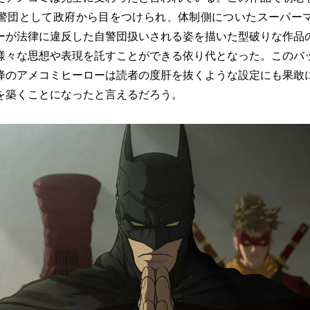
警団として政府から目をつけられ、体制側についたスーパー
ーが法律に違反した自警団扱いされる姿を描いた型破りな作品
様々な思想や表現を託すことができる依り代となった。このバ
降のアメコミヒーローは読者の度肝を抜くような設定にも果敢
を築くことになったと言えるだろう。