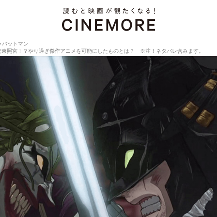
ャバットマン
光東照宮！？やり過ぎ傑作アニメを可能にしたものとは？ ※注！ネタバレ含みます。