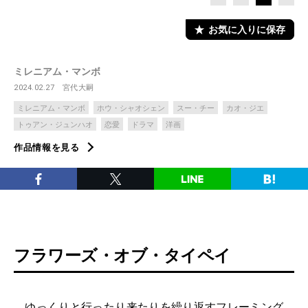
お気に入りに保存
ミレニアム・マンボ
2024.02.27
宮代大嗣
ミレニアム・マンボ
ホウ・シャオシェン
スー・チー
カオ・ジエ
トゥアン・ジュンハオ
恋愛
ドラマ
洋画
作品情報を見る
フラワーズ・オブ・タイペイ
ゆっくりと行ったり来たりを繰り返すフレーミング。