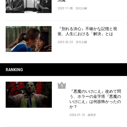
2023.11.08
宮代大嗣
『別れる決心』不確かな記憶と視
覚、人生における「解決」とは
2023.02.20
宮代大嗣
RANKING
『悪魔のいけにえ』改めて問
う、ホラーの金字塔『悪魔の
いけにえ』は何故怖かったの
か？
2026.01.10
相馬学