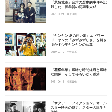
『悲情城市』台湾の歴史的事件を記
録した、侯孝賢の初期集大成
2021.04.21
月永理絵
『ヤンヤン 夏の想い出』エドワー
ド・ヤンの「みずみずしさ」を解き
明かす少年ヤンヤンの写真
2019.09.19
小野寺系
『花様年華』曖昧な時間経過と曖昧
な関係、そして移ろいゆく香港
2021.06.15
稲垣貴俊
『サタデー・フィクション』オール
スター映画の魅力、スターの誕生と
消滅