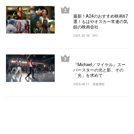
最新！A24のおすすめ映画67
選！もはやオスカー常連の気
鋭の映画会社
2025.03.18
SYO
『Michael／マイケル』スー
パースターの光と影、その
「光」を求めて
2026.06.11
斉藤博昭