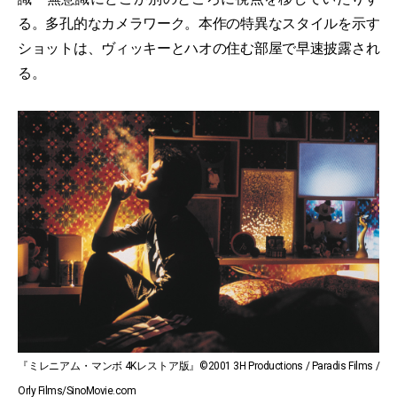
る。多孔的なカメラワーク。本作の特異なスタイルを示す
ショットは、ヴィッキーとハオの住む部屋で早速披露され
る。
『ミレニアム・マンボ 4Kレストア版』©2001 3H Productions / Paradis Films /
Orly Films/SinoMovie.com