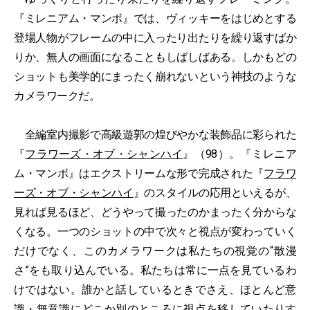
『ミレニアム・マンボ』では、ヴィッキーをはじめとする
登場人物がフレームの中に入ったり出たりを繰り返すばか
りか、無人の画面になることもしばしばある。しかもどの
ショットも美学的にまったく崩れないという神技のような
カメラワークだ。
全編室内撮影で高級遊郭の煌びやかな装飾品に彩られた
『
フラワーズ・オブ・シャンハイ
』（98）。『ミレニア
ム・マンボ』はエクストリームな形で完成された『
フラワ
ーズ・オブ・シャンハイ
』のスタイルの応用といえるが、
見れば見るほど、どうやって撮ったのかまったく分からな
くなる。一つのショットの中で次々と視点が変わっていく
だけでなく、このカメラワークは私たちの視覚の“散漫
さ”をも取り込んでいる。私たちは常に一点を見ているわ
けではない。誰かと話しているときでさえ、ほとんど意
識・無意識にどこか別のところに視点を移していたりす