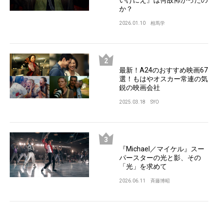
いけにえ』は何故怖かったの
か？
2026.01.10
相馬学
最新！A24のおすすめ映画67
選！もはやオスカー常連の気
鋭の映画会社
2025.03.18
SYO
『Michael／マイケル』スー
パースターの光と影、その
「光」を求めて
2026.06.11
斉藤博昭