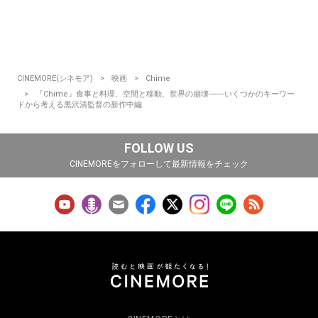
CINEMORE(シネモア)
映画
Chime
『Chime』食事と料理、空間と移動、世界の崩壊――いくつかのキーワー
ドから考える黒沢清監督の新作中編
FOLLOW US
CINEMOREをフォローして最新情報をチェック