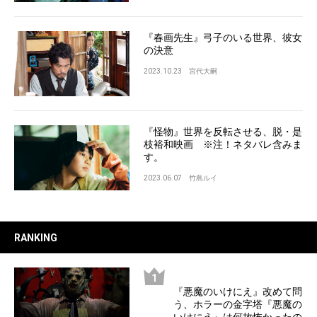
『春画先生』弓子のいる世界、彼女
の決意
2023.10.23
宮代大嗣
『怪物』世界を反転させる、脱・是
枝裕和映画 ※注！ネタバレ含みま
す。
2023.06.07
竹島ルイ
RANKING
『悪魔のいけにえ』改めて問
う、ホラーの金字塔『悪魔の