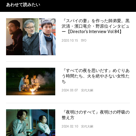
あわせて読みたい
『スパイの妻』を作った師弟愛。黒
沢清・濱口竜介・野原位インタビュ
ー【Director's Interview Vol.84】
2020.10.15
SYO
『すべての夜を思いだす』めぐりあ
う時間たち、火を絶やさない女性た
ち
2024.03.07
宮代大嗣
『夜明けのすべて』夜明けの呼吸の
整え方
2024.02.10
宮代大嗣