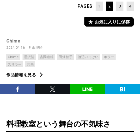
PAGES
1
2
3
4
お気に入りに保存
Chime
2024.04.16
月永理絵
Chime
黒沢清
吉岡睦雄
田畑智子
渡辺いっけい
ホラー
スリラー
邦画
作品情報を見る
料理教室という舞台の不気味さ