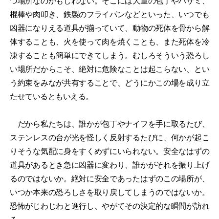
つ場所なのかもしれない。そこには大量の包丁やハサミ、
棍棒や肉叩き、鉄製のフライパンなどといった、いつでも
凶器になりえる道具が揃っていて、動物の死体を骨から解
体することも、火を使って肉を焼くことも、また死体を冷
凍することも簡単にできてしまう。むしろそういう恐ろし
い場所だからこそ、絶対に危険なことは起こらない、とい
う約束をみなが共有することで、どうにかこの場を成り立
たせているともいえる。
だから私たちは、誰かが包丁やナイフを手に取るたび、
ステンレスの台が光を怪しく反射するたびに、何かが起こ
りそうな気配に身をすくめずにいられない。安全なはずの
道具があるとき急に凶器に変わり、誰かがそれを振り上げ
るのではないか。絶対に安全であったはずのこの場所が、
いつか本来の恐ろしさを取り戻してしまうのではないか。
恐怖がじわじわと進行し、やがてその決定的な瞬間が訪れ