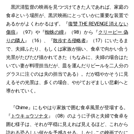
黒沢清監督の映画を見つづけてきた人であれば、家庭の
食卓という場所が、黒沢映画にとっていかに重要な装置で
あるかがよくわかるはず。『
復讐 THE REVENGE 消えない
傷痕
』（97）や『
蜘蛛の瞳
』（98）から『
クリーピー 偽
りの隣人
』（16）、『
散歩する侵略者
』（17）にいたるま
で、夫婦ふたり、もしくは家族が揃い、食卓で向かい合う
光景がたびたび描かれてきた（ちなみに、夫婦の場合はた
いてい妻が料理担当だが、皿を運んだりビールを二人分の
グラスに注ぐのは夫の担当である）。だが穏やかそうに見
えるその光景は、多くの場合、やがておぞましい悲劇へと
導かれていく。
『Chime』にもやはり家族で囲む食卓風景が登場する。
『
トウキョウソナタ
』（08）のように子供と夫婦で食卓を
囲む様子は、それが平穏に見えれば見えるほど、これから
訪れる恐ろしい何かを予感させる。しかしこの映画でなに