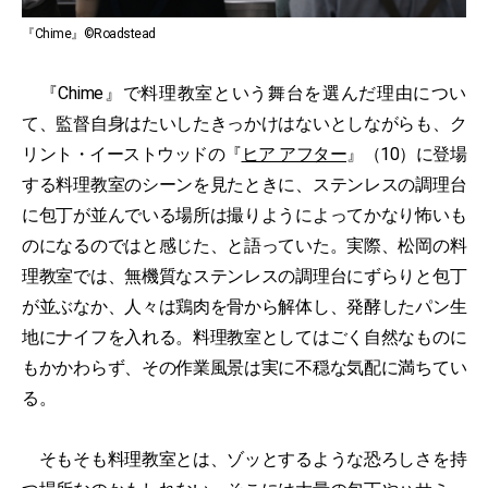
『Chime』©Roadstead
『Chime』で料理教室という舞台を選んだ理由につい
て、監督自身はたいしたきっかけはないとしながらも、ク
リント・イーストウッドの『
ヒア アフター
』（10）に登場
する料理教室のシーンを見たときに、ステンレスの調理台
に包丁が並んでいる場所は撮りようによってかなり怖いも
のになるのではと感じた、と語っていた。実際、松岡の料
理教室では、無機質なステンレスの調理台にずらりと包丁
が並ぶなか、人々は鶏肉を骨から解体し、発酵したパン生
地にナイフを入れる。料理教室としてはごく自然なものに
もかかわらず、その作業風景は実に不穏な気配に満ちてい
る。
そもそも料理教室とは、ゾッとするような恐ろしさを持