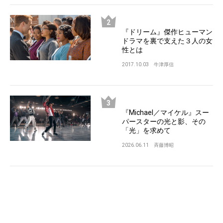
『ドリーム』傑作ヒューマン
ドラマを裏で支えた３人の女
性とは
2017.10.03
牛津厚信
『Michael／マイケル』スー
パースターの光と影、その
「光」を求めて
2026.06.11
斉藤博昭