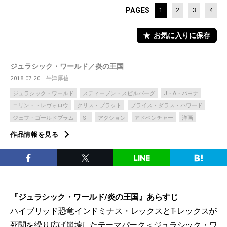
PAGES
1
2
3
4
お気に入りに保存
ジュラシック・ワールド／炎の王国
2018.07.20
牛津厚信
ジュラシック・ワールド
スティーブン・スピルバーグ
J・A・バヨナ
コリン・トレヴォロウ
クリス・プラット
ブライス・ダラス・ハワード
ジェフ・ゴールドブラム
SF
アクション
アドベンチャー
洋画
作品情報を見る
『ジュラシック・ワールド/炎の王国』あらすじ
ハイブリッド恐竜インドミナス・レックスとT-レックスが
死闘を繰り広げ崩壊したテーマパーク＜ジュラシック・ワ