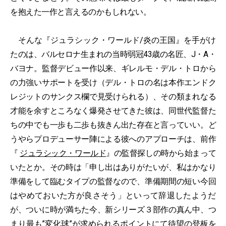
を抱えた一作と言えるのかもしれない。
そんな『ジュラシック・ワールド/炎の王国』を手がけ
たのは、バルセロナ生まれの当時弱冠43歳の名匠、J・A・
バヨナ。監督デビュー作以来、ギレルモ・デル・トロから
の力強いサポートを受け（デル・トロの名は本作エンドク
レジットのサンクス欄で見受けられる）、その類まれなる
才能を余すところなく爆発させてきた彼は、同世代監督た
ちの中でも一歩も二歩も抜きん出た存在と言っていい。ど
うやらプロデューサー陣による彼へのアプローチは、前作
『
ジュラシック・ワールド
』の監督探しの時から始まって
いたとか。その時は「申し出はありがたいが、私はかなり
準備をして臨むタイプの監督なので、準備期間の短い今回
はやめておいた方が良さそう」といって辞退したようだ
が、ついに時が満ちた今、新シリーズ３部作の真ん中、つ
まり最も”変化球”が求められるポイントにて待望の登板を