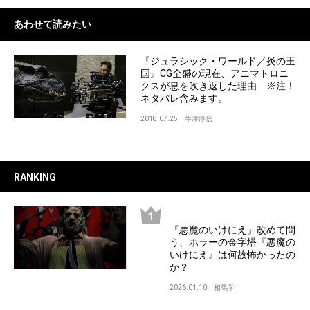
あわせて読みたい
『ジュラシック・ワールド／炎の王
国』CG全盛の現在、アニマトロニ
クスが息を吹き返した理由 ※注！
ネタバレ含みます。
2018.07.25
牛津厚信
RANKING
『悪魔のいけにえ』改めて問
う、ホラーの金字塔『悪魔の
いけにえ』は何故怖かったの
か？
2026.01.10
相馬学