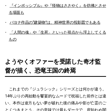
『インポッシブル』や『怪物はささやく』を彷彿とさせ
る場面も
バヨナ作品の“建築物”は、精神世界の投影図でもある
「人間の魂」や「生死」といった視点から浮上してくる
もの
ようやくオファーを受諾した奇才監
督が描く、恐竜王国の終焉
これまでの『ジュラシック』シリーズとは何かが違う。
14年ぶりの再始動を饗宴的なムードで祝福した前作とは違
い、本作は途方もない夢が破れた後の痛みや影が亡霊のご
とくつきまとう。その意味では最もダークで、底知れぬ闇