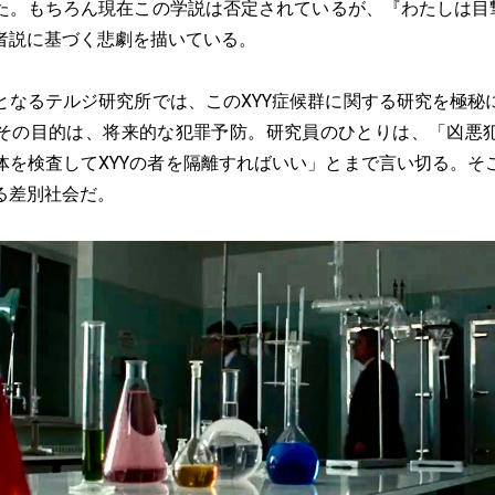
た。もちろん現在この学説は否定されているが、『わたしは目撃
者説に基づく悲劇を描いている。
なるテルジ研究所では、このXYY症候群に関する研究を極秘
その目的は、将来的な犯罪予防。研究員のひとりは、「凶悪
体を検査してXYYの者を隔離すればいい」とまで言い切る。そ
る差別社会だ。