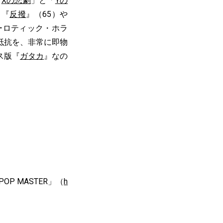
「
Xの悲劇
」と「
Yの
、『
反撥
』（65）や
ーロティック・ホラ
抵抗を、非常に即物
ス版『
ガタカ
』なの
 MASTER」（
h