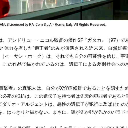
ensed by RAI Com S.p.A. - Rome, Italy. All Rights Reserved.
、アンドリュー・ニコル監督の傑作SF『
ガタカ
』（97）で
と体力を有した“適正者”のみが優遇される近未来。自然妊娠
ト（イーサン・ホーク）は、それでも自分の可能性を信じ、宇
。この作品で描かれているのは、遺伝子による差別社会への
撃者』の真犯人は、自分がXYY症候群であることを隠すた
の必死の抵抗は、この遺伝子を持つ者は先天的犯罪者であると
てダリオ・アルジェントは、悪性の遺伝子が犯行に及ばせたの
を、はっきりと描かない。まさに、鶏が先か卵が先かのパラド