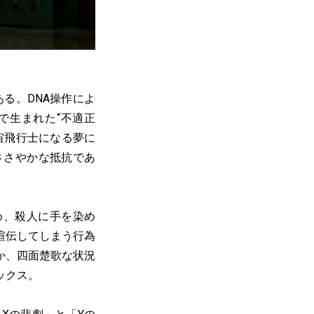
ある。DNA操作によ
で生まれた“不適正
宙飛行士になる夢に
ささやかな抵抗であ
め、殺人に手を染め
喧伝してしまう行為
か、四面楚歌な状況
ックス。