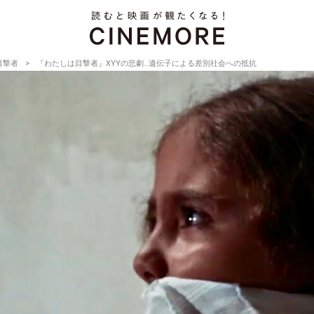
目撃者
『わたしは目撃者』XYYの悲劇…遺伝子による差別社会への抵抗