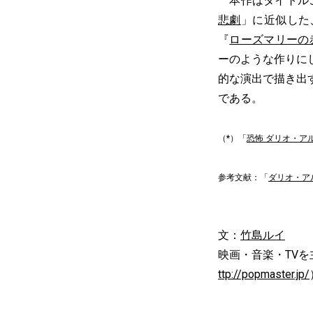
本作はタイトルこ
悲劇
」に近似した
『
ローズマリーの
ーのような作りに
的な演出で描き出
である。
（*）「
恐怖 ダリオ・ア
参考文献：「
ダリオ・ア
文：
竹島ルイ
映画・音楽・TVを
ttp://popmaster.jp/