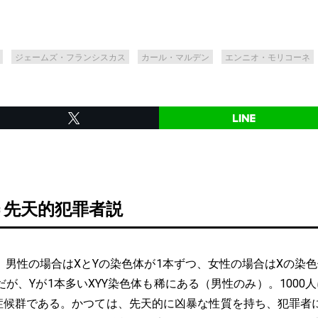
ジェームズ・フランシスカス
カール・マルデン
エンニオ・モリコーネ
＝先天的犯罪者説
男性の場合はXとYの染色体が1本ずつ、女性の場合はXの染色
が、Yが1本多いXYY染色体も稀にある（男性のみ）。1000
Y症候群である。かつては、先天的に凶暴な性質を持ち、犯罪者