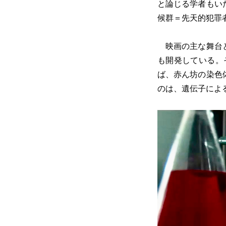
と論じる学者もい
候群＝先天的犯罪
映画の主な舞台と
も開発している。
ば、赤ん坊の染色
のは、遺伝子によ