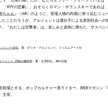
そ『九尾の猫』だが、むしろエラリー・クイーンでいえば
、「XYYの悲劇」。おそらくロマン・ポランスキーであれば
赤ちゃん
』（68）のように、登場人物の内面に潜り込むニュ
したことだろうが、アルジェントは遺伝子による差別社会への
す。『わたしは目撃者』は、哀しみと皮肉に満ちた、サスペン
ルジェント自伝
」著：ダリオ・アルジェント、フィルムアート社
ルジェント: 恐怖の幾何学
」著：矢澤利弘、ABC出版
主戦場とする、ポップカルチャー系ライター。WEBマガジン「POP
）主宰。