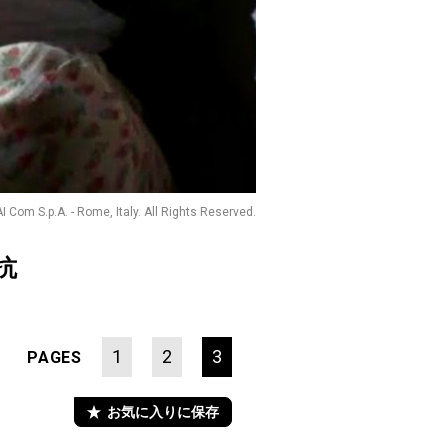
Com S.p.A. - Rome, Italy. All Rights Reserved.
抗
1
2
3
PAGES
お気に入りに保存