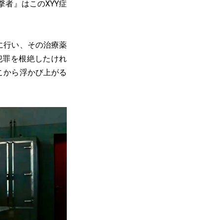
者』はこのXYY症
に行い、その治療薬
犯罪を根絶したけれ
こから浮かび上がる