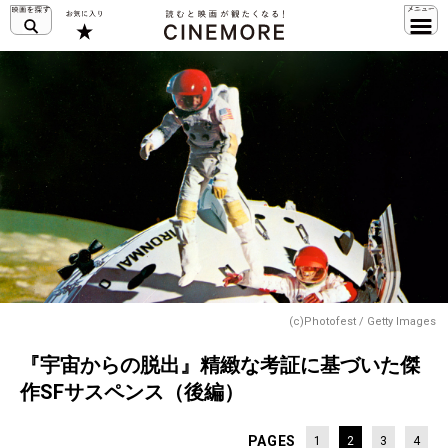
(c)Photofest / Getty Images
『宇宙からの脱出』精緻な考証に基づいた傑
作SFサスペンス（後編）
PAGES
1
2
3
4