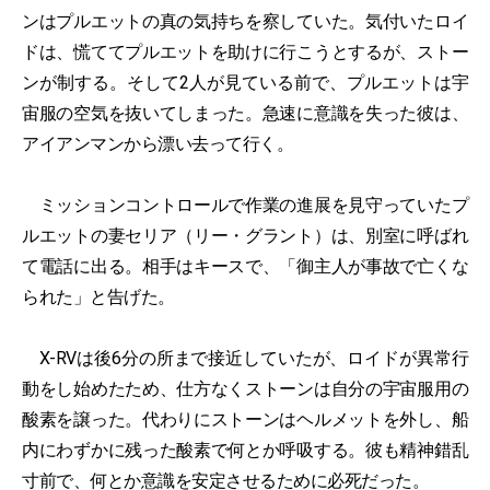
ンはプルエットの真の気持ちを察していた。気付いたロイ
ドは、慌ててプルエットを助けに行こうとするが、ストー
ンが制する。そして2人が見ている前で、プルエットは宇
宙服の空気を抜いてしまった。急速に意識を失った彼は、
アイアンマンから漂い去って行く。
ミッションコントロールで作業の進展を見守っていたプ
ルエットの妻セリア（リー・グラント）は、別室に呼ばれ
て電話に出る。相手はキースで、「御主人が事故で亡くな
られた」と告げた。
X-RVは後6分の所まで接近していたが、ロイドが異常行
動をし始めたため、仕方なくストーンは自分の宇宙服用の
酸素を譲った。代わりにストーンはヘルメットを外し、船
内にわずかに残った酸素で何とか呼吸する。彼も精神錯乱
寸前で、何とか意識を安定させるために必死だった。