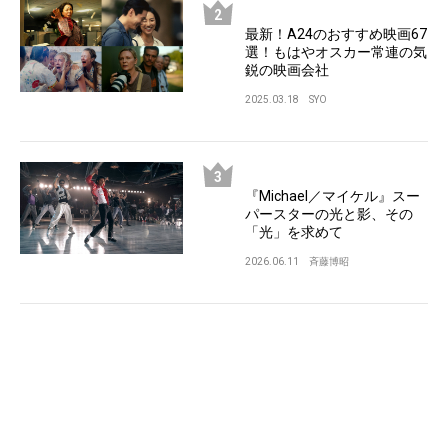
最新！A24のおすすめ映画67
選！もはやオスカー常連の気
鋭の映画会社
2025.03.18
SYO
『Michael／マイケル』スー
パースターの光と影、その
「光」を求めて
2026.06.11
斉藤博昭