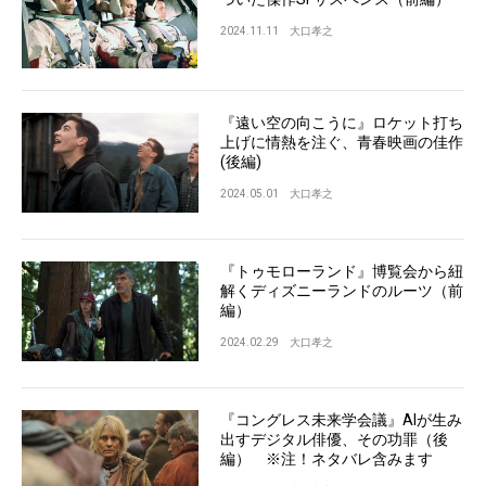
2024.11.11
大口孝之
『遠い空の向こうに』ロケット打ち
上げに情熱を注ぐ、青春映画の佳作
(後編)
2024.05.01
大口孝之
『トゥモローランド』博覧会から紐
解くディズニーランドのルーツ（前
編）
2024.02.29
大口孝之
『コングレス未来学会議』AIが生み
出すデジタル俳優、その功罪（後
編） ※注！ネタバレ含みます