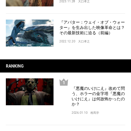
2023.11.28
大口孝之
『アバター：ウェイ・オブ・ウォー
ター』を生み出した映像革命とは？
その最新技術に迫る（前編）
2022.12.20
大口孝之
RANKING
『悪魔のいけにえ』改めて問
う、ホラーの金字塔『悪魔の
いけにえ』は何故怖かったの
か？
2026.01.10
相馬学