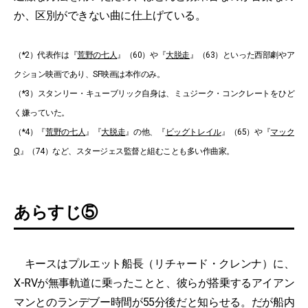
か、区別ができない曲に仕上げている。
（*2）代表作は『
荒野の七人
』（60）や『
大脱走
』（63）といった西部劇やア
クション映画であり、SF映画は本作のみ。
（*3）スタンリー・キューブリック自身は、ミュジーク・コンクレートをひど
く嫌っていた。
（*4）『
荒野の七人
』『
大脱走
』の他、『
ビッグトレイル
』（65）や『
マック
Q
』（74）など、スタージェス監督と組むことも多い作曲家。
あらすじ⑤
キースはプルエット船長（リチャード・クレンナ）に、
X-RVが無事軌道に乗ったことと、彼らが搭乗するアイアン
マンとのランデブー時間が55分後だと知らせる。だが船内