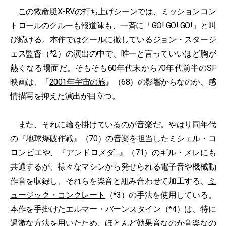
この救命艇X-RVの打ち上げシーンでは、ミッションコン
トロールのクルーも報道陣も、一斉に「GO! GO! GO!」と叫
び続ける。本作ではクールに徹しているジョン・スタージ
ェス監督（*2）の演出の中で、唯一と言っていいほど胸が
熱くなる場面だ。そもそも60年代末から70年代前半のSF
映画は、『
2001年宇宙の旅
』（68）の影響からなのか、感
情描写を抑えた演出が目立つ。
また、それに輪を掛けているのが音楽だ。やはり同年代
の『
地球爆破作戦
』（70）の音楽を担当したミシェル・コ
ロンビエや、『
アンドロメダ…
』（71）のギル・メレにも
共通するが、様々なマシンから発せられる電子音や機械動
作音を収録し、それらを楽音と組み合わせて加工する、
ミ
ュージック・コンクレート
（*3）の手法を使用している。
本作を手掛けたエルマー・バーンスタイン（*4）は、特に
過激な方法を用いたため、ほとんど効果音なのか音楽なの