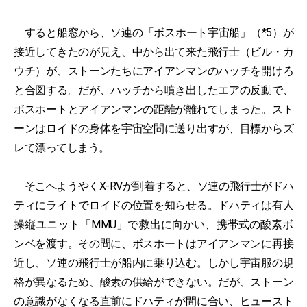
すると船窓から、ソ連の「ボスホート宇宙船」（*5）が
接近してきたのが見え、中から出て来た飛行士（ビル・カ
ウチ）が、ストーンたちにアイアンマンのハッチを開けろ
と合図する。だが、ハッチから噴き出したエアの反動で、
ボスホートとアイアンマンの距離が離れてしまった。スト
ーンはロイドの身体を宇宙空間に送り出すが、目標からズ
レて漂ってしまう。
そこへようやくX-RVが到着すると、ソ連の飛行士がドハ
ティにライトでロイドの位置を知らせる。ドハティは有人
操縦ユニット「MMU」で救出に向かい、携帯式の酸素ボ
ンベを渡す。その間に、ボスホートはアイアンマンに再接
近し、ソ連の飛行士が船内に乗り込む。しかし宇宙服の規
格が異なるため、酸素の供給ができない。だが、ストーン
の意識がなくなる直前にドハティが間に合い、ヒュースト