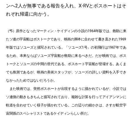
ンへ2人が無事である報告を入れ、X-RVとボスホートはそ
れぞれ帰還に向かう。
（*5）原作となったマーティン・ケイディンの小説の1964年版では、救助に来
たソ連の宇宙船はボストークであり、映画の脚本に合わせて書き直された1969
年版ではソユーズと描写されている。「ソユーズ1号」の初飛行は1967年であ
るため、本来ならばソユーズ宇宙船が救助に来るべきだ。だが映画では、ボス
トークとソユーズの中間の世代である、ボスホート宇宙船が登場する。あくま
でも推測であるが、映画の美術スタッフが、ソユーズの詳しい資料を入手でき
なかったためではないだろうか。
また映画では、突然ボスホートが出現するように描かれているが、小説では
ソ連側の動きもきちんと描写されており、複雑な計算を行ってアイアンマンに
軌道を合わせていく様子が描かれている。この辺りの細かさは、さすが航空宇
宙関係のスペシャリストであるケイディンらしい所だ。