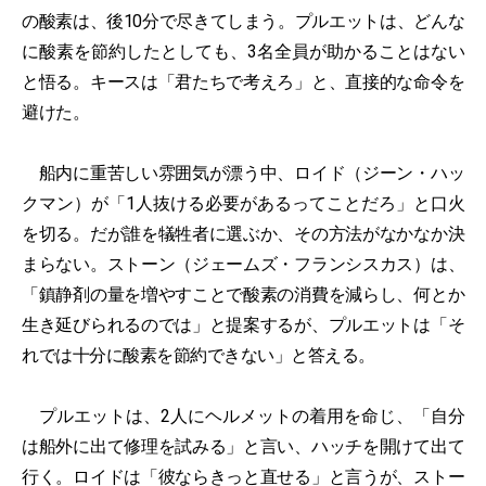
の酸素は、後10分で尽きてしまう。プルエットは、どんな
に酸素を節約したとしても、3名全員が助かることはない
と悟る。キースは「君たちで考えろ」と、直接的な命令を
避けた。
船内に重苦しい雰囲気が漂う中、ロイド（ジーン・ハッ
クマン）が「1人抜ける必要があるってことだろ」と口火
を切る。だが誰を犠牲者に選ぶか、その方法がなかなか決
まらない。ストーン（ジェームズ・フランシスカス）は、
「鎮静剤の量を増やすことで酸素の消費を減らし、何とか
生き延びられるのでは」と提案するが、プルエットは「そ
れでは十分に酸素を節約できない」と答える。
プルエットは、2人にヘルメットの着用を命じ、「自分
は船外に出て修理を試みる」と言い、ハッチを開けて出て
行く。ロイドは「彼ならきっと直せる」と言うが、ストー