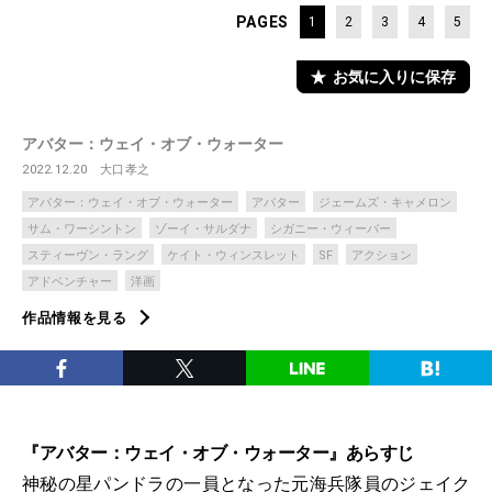
PAGES
1
2
3
4
5
お気に入りに保存
アバター：ウェイ・オブ・ウォーター
2022.12.20
大口孝之
アバター：ウェイ・オブ・ウォーター
アバター
ジェームズ・キャメロン
サム・ワーシントン
ゾーイ・サルダナ
シガニー・ウィーバー
スティーヴン・ラング
ケイト・ウィンスレット
SF
アクション
アドベンチャー
洋画
作品情報を見る
『アバター：ウェイ・オブ・ウォーター』あらすじ
神秘の星パンドラの一員となった元海兵隊員のジェイク