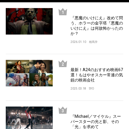
『悪魔のいけにえ』改めて問
う、ホラーの金字塔『悪魔の
いけにえ』は何故怖かったの
か？
2026.01.10
相馬学
最新！A24のおすすめ映画67
選！もはやオスカー常連の気
鋭の映画会社
2025.03.18
SYO
『Michael／マイケル』スー
パースターの光と影、その
「光」を求めて