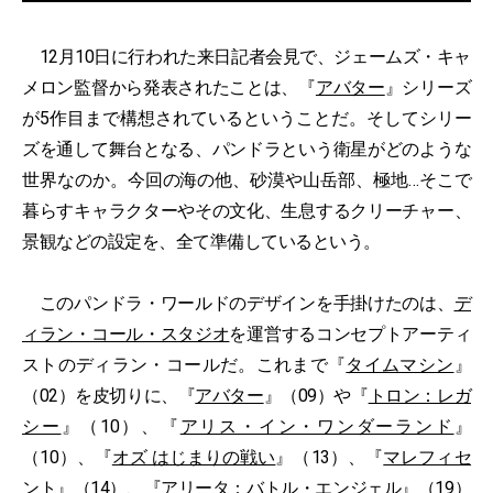
12月10日に行われた来日記者会見で、ジェームズ・キャ
メロン監督から発表されたことは、『
アバター
』シリーズ
が5作目まで構想されているということだ。そしてシリー
ズを通して舞台となる、パンドラという衛星がどのような
世界なのか。今回の海の他、砂漠や山岳部、極地…そこで
暮らすキャラクターやその文化、生息するクリーチャー、
景観などの設定を、全て準備しているという。
このパンドラ・ワールドのデザインを手掛けたのは、
デ
ィラン・コール・スタジオ
を運営するコンセプトアーティ
ストのディラン・コールだ。これまで『
タイムマシン
』
（02）を皮切りに、『
アバター
』（09）や『
トロン：レガ
シー
』（10）、『
アリス・イン・ワンダーランド
』
（10）、『
オズ はじまりの戦い
』（13）、『
マレフィセ
ント
』（14）、『
アリータ：バトル・エンジェル
』（19）