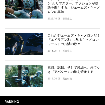
ン 3Dリマスター』アクションが物
語を牽引する、ジェームズ・キャメ
ロンの真髄
2022.10.08
香田史生
これがジェームズ・キャメロンだ！
『エイリアン2』に見るキャメロン
ワールドの片鱗の数々
2018.08.14
香田史生
挑戦、記録、そして続編へ。果てな
き『アバター』の旅を俯瞰する
2019.06.05
高森郁哉
RANKING