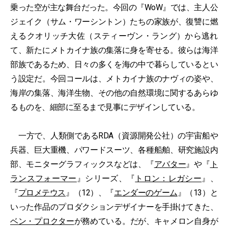
乗った空が主な舞台だった。今回の『WoW』では、主人公
ジェイク（サム・ワーシントン）たちの家族が、復讐に燃
えるクオリッチ大佐（スティーヴン・ラング）から逃れ
て、新たにメトカイナ族の集落に身を寄せる。彼らは海洋
部族であるため、日々の多くを海の中で暮らしているとい
う設定だ。今回コールは、メトカイナ族のナヴィの姿や、
海岸の集落、海洋生物、その他の自然環境に関するあらゆ
るものを、細部に至るまで見事にデザインしている。
一方で、人類側であるRDA（資源開発公社）の宇宙船や
兵器、巨大重機、パワードスーツ、各種船舶、研究施設内
部、モニターグラフィックスなどは、『
アバター
』や『
ト
ランスフォーマー
』シリーズ、『
トロン：レガシー
』、
『
プロメテウス
』（12）、『
エンダーのゲーム
』（13）と
いった作品のプロダクションデザイナーを手掛けてきた、
ベン・プロクター
が務めている。だが、キャメロン自身が