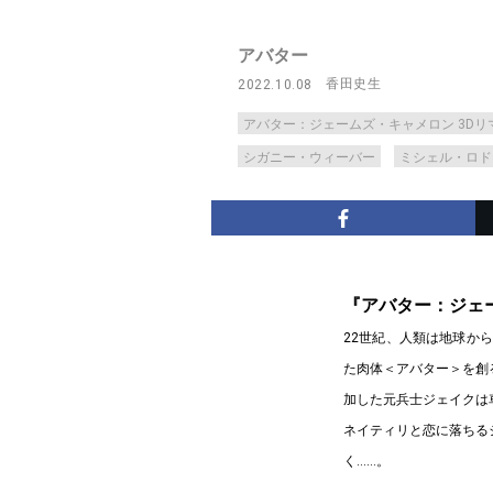
アバター
香田史生
2022.10.08
アバター：ジェームズ・キャメロン 3Dリ
シガニー・ウィーバー
ミシェル・ロド
『アバター：ジェ
22世紀、人類は地球か
た肉体＜アバター＞を創
加した元兵士ジェイクは
ネイティリと恋に落ちる
く……。