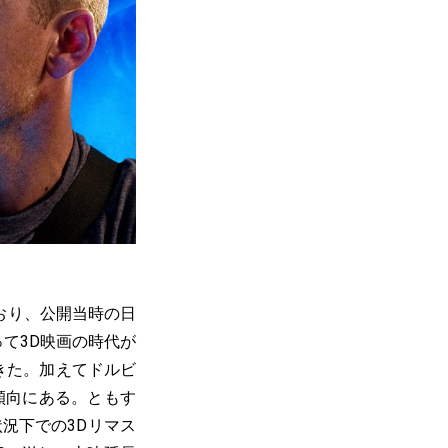
おり、公開当時の日
って3D映画の時代が
きた。加えてドルビ
傾向にある。ともす
況下での3Dリマス