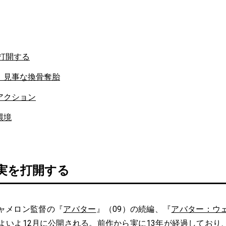
打開する
」見事な換骨奪胎
アクション
環境
現実を打開する
ャメロン監督の『
アバター
』（09）の続編、『
アバター：ウ
いよいよ12月に公開される。前作から実に13年が経過しており