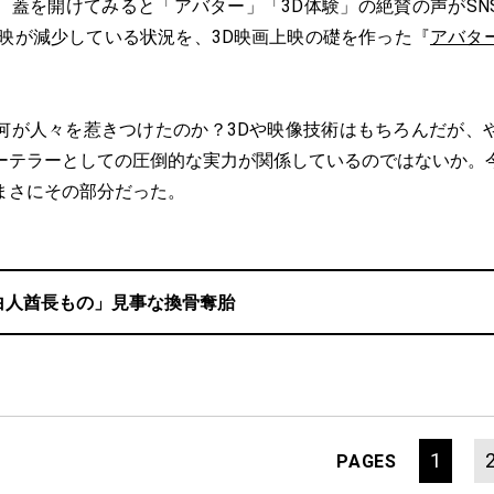
、蓋を開けてみると「アバター」「3D体験」の絶賛の声がSN
上映が減少している状況を、3D映画上映の礎を作った『
アバタ
何が人々を惹きつけたのか？3Dや映像技術はもちろんだが、
ーテラーとしての圧倒的な実力が関係しているのではないか。
まさにその部分だった。
白人酋長もの」見事な換骨奪胎
1
PAGES