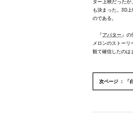
ター上映だったが
も決まった。3D
のである。
『
アバター
』の
メロンのストーリ
観て確信したのは
「