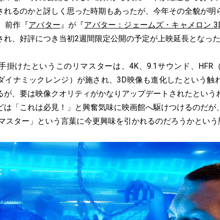
されるのかと訝しく思った時期もあったが、今年その全貌が明
、前作『
アバター
』が『
アバター：ジェームズ・キャメロン 3
され、好評につき当初2週間限定公開の予定が上映延長となっ
掛けたというこのリマスターは、4K、9.1サウンド、HFR
イダイナミックレンジ）が施され、3D映像も進化したという触
るが、要は映像クオリティがかなりアップデートされたという
どは「これは必見！」と興奮気味に映画館へ駆けつけるのだが
リマスター」という言葉に今更興味を引かれるのだろうかという