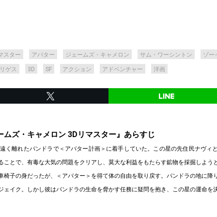
マスター
アバター
ジェームズ・キャメロン
サム・ワーシントン
ゾー
リゲス
3D
SF
アクション
アドベンチャー
洋画
ームズ・キャメロン 3Dリマスター』あらすじ
ら遠く離れたパンドラで＜アバター計画＞に着手していた。この星の先住民ナヴィと
ることで、有毒な大気の問題をクリアし、莫大な利益をもたらす鉱物を採掘しよう
車椅子の身だったが、＜アバター＞を得て体の自由を取り戻す。パンドラの地に降
ジェイク。しかし彼はパンドラの生命を脅かす任務に疑問を抱き、この星の運命を