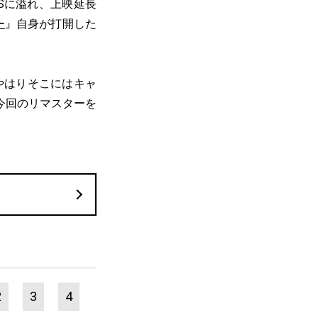
Sに溢れ、上映延長
ー
』自身が打開した
やはりそこにはキャ
今回のリマスターを
2
3
4