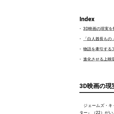
Index
3D映画の現実を
「白人酋長もの
物語を牽引する
進化させる上映
3D映画の
ジェームズ・キ
ター
』（22）が