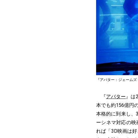
『アバター：ジェームズ・キャメロン 
『
アバター
』は
本でも約156億
本格的に到来し、
ーシネマ対応の映
れば「3D映画は