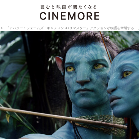
『アバター：ジェームズ・キャメロン 3Dリマスター』アクションが物語を牽引する、