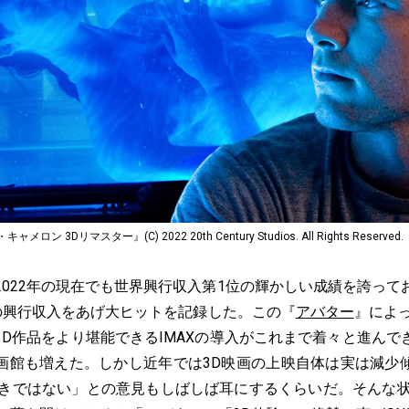
3Dリマスター』(C) 2022 20th Century Studios. All Rights Reserved.
2022年の現在でも世界興行収入第1位の輝かしい成績を誇って
円の興行収入をあげ大ヒットを記録した。この『
アバター
』によ
3D作品をより堪能できるIMAXの導入がこれまで着々と進んで
画館も増えた。しかし近年では3D映画の上映自体は実は減少
好きではない」との意見もしばしば耳にするくらいだ。そんな状