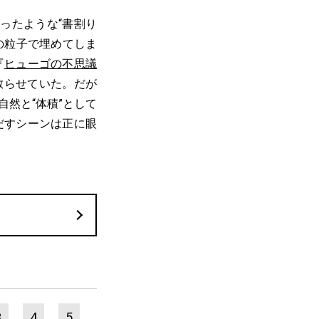
ったような“書割り
の粒子で埋めてしま
『
ヒューゴの不思議
散らせていた。だが
然と“体積”として
だすシーンは正に眼
3
4
5