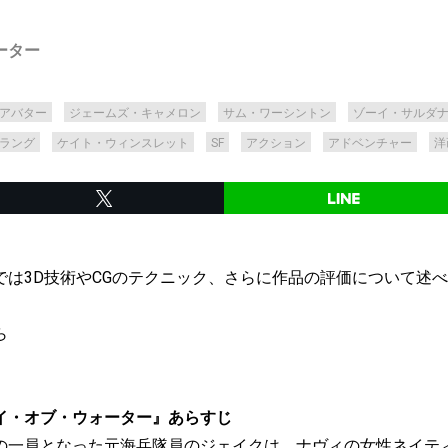
ーター
アバター
ジェームズ・キャメロン
サム・ワーシントン
ゾーイ・サルダ
ラング
ケイト・ウィンスレット
SF
アクション
アドベンチャー
洋
では3D技術やCGのテクニック、さらに作品の評価について述
ら
イ・オブ・ウォーター』あらすじ
の一員となった元海兵隊員のジェイクは、ナヴィの女性ネイテ