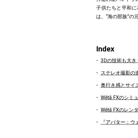
子供たちと平和に
は、“海の部族”
Index
3Dの技術も大き
ステレオ撮影の
奥行き感とサイ
Wētā FXのシ
Wētā FXのレ
『アバター：ウ