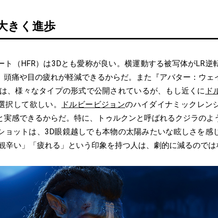
も大きく進歩
ト（HFR）は3Dとも愛称が良い。横運動する被写体がLR逆
、頭痛や目の疲れが軽減できるからだ。また『アバター：ウェ
）は、様々なタイプの形式で公開されているが、もし近くに
ド
選択して欲しい。
ドルビービジョン
のハイダイナミックレンジ
と実感できるからだ。特に、トゥルクンと呼ばれるクジラのよ
ショットは、3D眼鏡越しでも本物の太陽みたいな眩しさを感じ
は観辛い」「疲れる」という印象を持つ人は、劇的に減るのでは