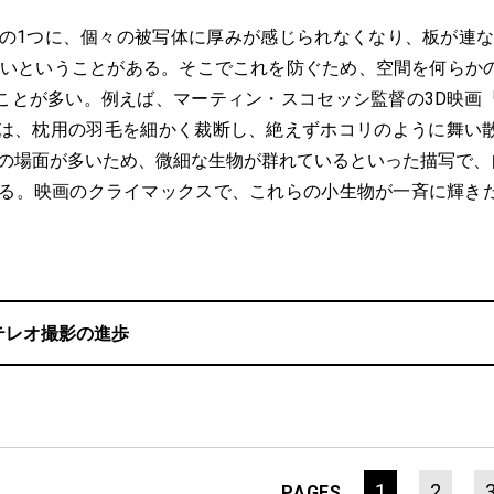
の1つに、個々の被写体に厚みが感じられなくなり、板が連な
すいということがある。そこでこれを防ぐため、空間を何らか
ことが多い。例えば、マーティン・スコセッシ監督の3D映画
では、枕用の羽毛を細かく裁断し、絶えずホコリのように舞い
中の場面が多いため、微細な生物が群れているといった描写で、自
れる。映画のクライマックスで、これらの小生物が一斉に輝き
テレオ撮影の進歩
1
2
PAGES