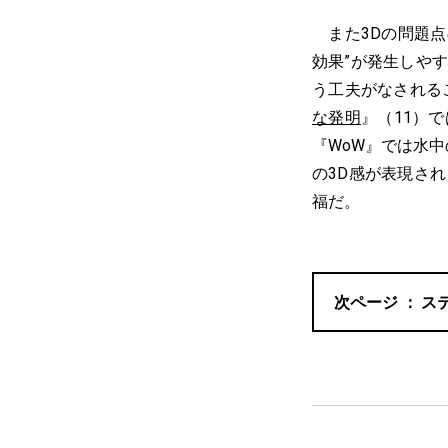
また3Dの問題点
効果”が発生しや
う工夫がなされる
な発明
』（11）
『WoW』では水
の3D感が表現さ
福だ。
ス