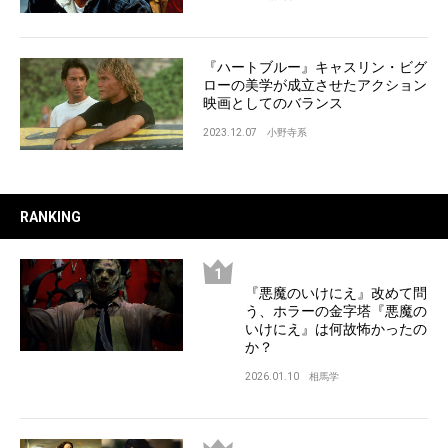
『ハートブルー』キャスリン・ビグ
ローの美学が成立させたアクション
映画としてのバランス
2023.12.07
小野寺系
RANKING
『悪魔のいけにえ』改めて問
う、ホラーの金字塔『悪魔の
いけにえ』は何故怖かったの
か？
2026.01.10
相馬学