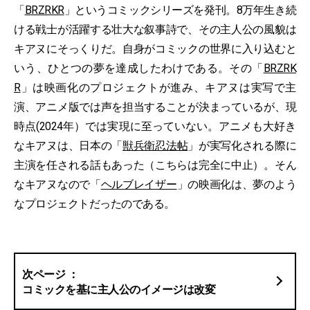
「
BRZRKR
」というコミックシリーズを発刊。8万年生き続
ける戦士が活躍する壮大な叙事詩で、その主人公の風貌は
キアヌにそっくりだ。自身がコミックの世界に入り込むと
いう、ひとつの夢を達成したわけである。その「
BRZRK
R
」は映画化のプロジェクトが進み、キアヌは実写で主
演、アニメ版では声を担当することが決まっているが、現
時点(2024年）では実現に至っていない。アニメも大好き
なキアヌは、日本の「
獣兵衛忍法帖
」が実写化される際に
主演を任される話もあった（こちらは完全に中止）。そん
なキアヌなので「
ヘルブレイザー
」の映画化は、夢のよう
なプロジェクトだったのである。
コミックを基に主人公のイメージは改変