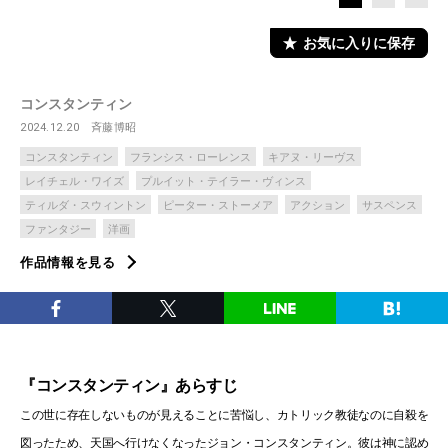
お気に入りに保存
コンスタンティン
2024.12.20
斉藤博昭
コンスタンティン
フランシス・ローレンス
キアヌ・リーヴス
レイチェル・ワイズ
プルイット・テイラー・ヴィンス
ティルダ・スウィントン
ピーター・ストーメア
アクション
サスペンス
ファンタジー
洋画
作品情報を見る
『コンスタンティン』あらすじ
この世に存在しないものが見えることに苦悩し、カトリック教徒なのに自殺を
図ったため、天国へ行けなくなったジョン・コンスタンティン。彼は神に認め