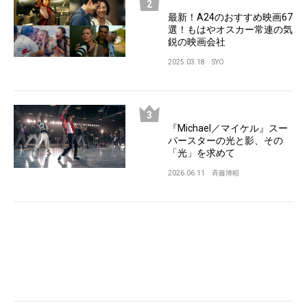
最新！A24のおすすめ映画67
選！もはやオスカー常連の気
鋭の映画会社
2025.03.18
SYO
『Michael／マイケル』スー
パースターの光と影、その
「光」を求めて
2026.06.11
斉藤博昭