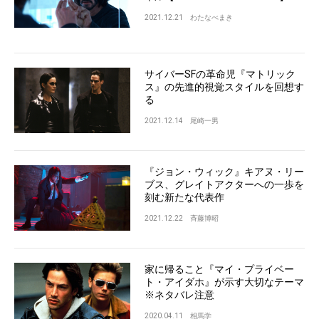
2021.12.21
わたなべまき
サイバーSFの革命児『マトリック
ス』の先進的視覚スタイルを回想す
る
2021.12.14
尾崎一男
『ジョン・ウィック』キアヌ・リー
ブス、グレイトアクターへの一歩を
刻む新たな代表作
2021.12.22
斉藤博昭
家に帰ること『マイ・プライベー
ト・アイダホ』が示す大切なテーマ
※ネタバレ注意
2020.04.11
相馬学