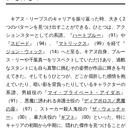
キアヌ・リーブスのキャリアを振り返った時、大きく2
つのパターンを見つけ出すことができる。ひとつは、アク
ションスターとしての系譜。『
ハートブルー
』（91）や
『
スピード
』（94）、『
マトリックス
』（99）を経て『
ジョン・ウィック
』（14）へと至る。キアヌ自身、ブルー
ス・リーや千葉真一をリスペクトしていただけあり、過酷
なスタントにも自ら真摯に挑むその姿勢が作品に輝きを与
えてきた。そしてもうひとつが、どこか屈折した感情を抱
えていたり、暗い影を背負ったりしているキャラクターの
系譜。男娼役の『
マイ・プライベート・アイダホ
』
（91）、悪魔に誘われる弁護士役の『
ディアボロス／悪魔
の扉
』（97）、ストーカー殺人鬼役の『
ザ・ウォッチャ
ー
』（00）、暴力夫役の『
ギフト
』（00）といった、特に
キャリアの初期から中期に、隠れた傑作を見つけることが