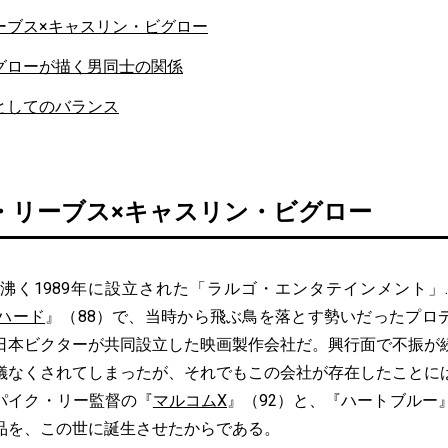
ーブス×キャスリン・ビグロー
グローが描く男同士の関係
としてのバランス
・リーブス×キャスリン・ビグロー
く1989年に設立された「ラルゴ・エンタテインメント」
ハード
』（88）で、当時から飛ぶ鳥を落とす勢いだったプロ
日本ビクターが共同設立した映画製作会社だ。興行面で不振が
儀なくされてしまったが、それでもこの会社が存在したことに
パイク・リー監督の『
マルコムX
』（92）と、『ハートブルー
品を、この世に誕生させたからである。