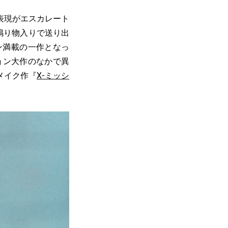
表現がエスカレート
鳴り物入りで送り出
ン満載の一作となっ
ョン大作のなかで異
メイク作『
X-ミッシ