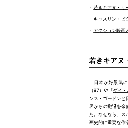
若きキアヌ・リ
キャスリン・ビ
アクション映画
若きキアヌ
日本が好景気に沸
（87）や『
ダイ・
ンス・ゴードンと
界からの撤退を余
た。なぜなら、ス
画史的に重要な作