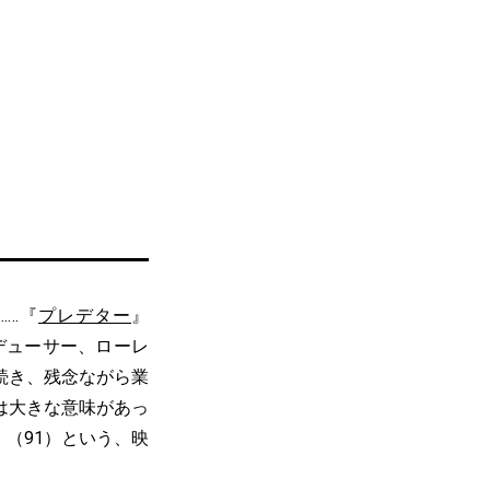
……『
プレデター
』
デューサー、ローレ
続き、残念ながら業
は大きな意味があっ
』（91）という、映