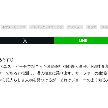
キアヌ・リーヴス
パトリック・スウェイジ
アクション
ドラマ
洋画
あらすじ
ベニス・ビーチで起こった連続銀行強盗殺人事件。FBI捜査
ァーであると推測し、潜入捜査に乗り出す。サーファーの生活
から犯人らしき人物を見つけるが、それはジョニーのよく知る