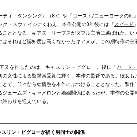
ティ・ダンシング』（87）や『
ゴースト/ニューヨークの幻
ック・スウェイジにくわえ、本作公開の3年後には『
スピード
ることとなる、キアヌ・リーブスがダブル主演に選ばれた。い
にはそれほど認知度は高くなかったキアヌが、この期待作の主
アヌを推したのは、キャスリン・ビグロー。後に『
ハート
初の女性による監督賞受賞に輝く、本作の監督である。彼女も
ことで、並々ならぬ情熱を本作にぶつけることとなった。製作
るジェームズ・キャメロンと婚姻関係にあったが、本作の公開
の終わりを迎えている。
ャスリン・ビグローが描く男同士の関係