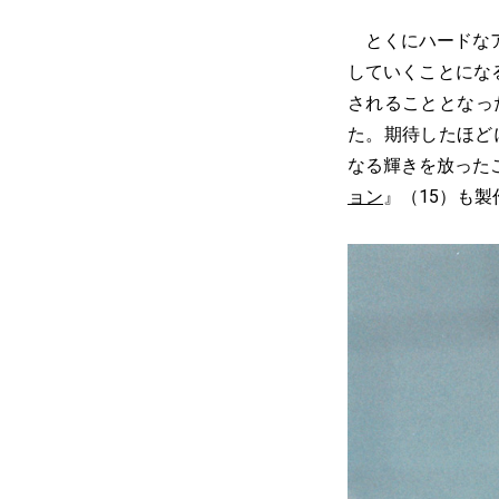
とくにハードなア
していくことにな
されることとなっ
た。期待したほど
なる輝きを放った
ョン
』（15）も