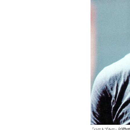
『ハートブルー』(c)Photofes