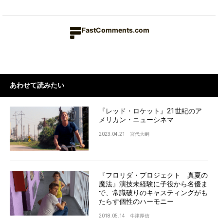
FastComments.com
あわせて読みたい
『レッド・ロケット』21世紀のア
メリカン・ニューシネマ
2023.04.21
宮代大嗣
『フロリダ・プロジェクト 真夏の
魔法』演技未経験に子役から名優ま
で、常識破りのキャスティングがも
たらす個性のハーモニー
2018.05.14
牛津厚信