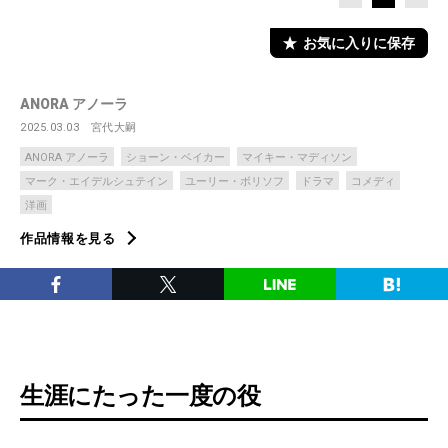
お気に入りに保存
ANORA アノーラ
2025.03.03
宮代大嗣
ANORA アノーラ
ショーン・ベイカー
マイキー・マディソン
マーク・エイデルシュテイン
ユーリー・ボリソフ
ドラマ
コメディ
洋画
作品情報を見る
生涯にたった一度の役