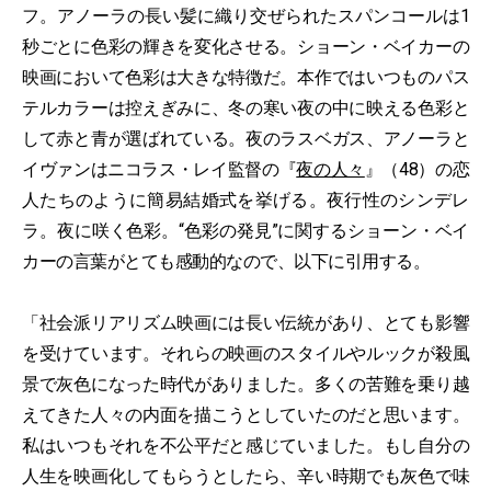
フ。アノーラの長い髪に織り交ぜられたスパンコールは1
秒ごとに色彩の輝きを変化させる。ショーン・ベイカーの
映画において色彩は大きな特徴だ。本作ではいつものパス
テルカラーは控えぎみに、冬の寒い夜の中に映える色彩と
して赤と青が選ばれている。夜のラスベガス、アノーラと
イヴァンはニコラス・レイ監督の『
夜の人々
』（48）の恋
人たちのように簡易結婚式を挙げる。夜行性のシンデレ
ラ。夜に咲く色彩。“色彩の発見”に関するショーン・ベイ
カーの言葉がとても感動的なので、以下に引用する。
「社会派リアリズム映画には長い伝統があり、とても影響
を受けています。それらの映画のスタイルやルックが殺風
景で灰色になった時代がありました。多くの苦難を乗り越
えてきた人々の内面を描こうとしていたのだと思います。
私はいつもそれを不公平だと感じていました。もし自分の
人生を映画化してもらうとしたら、辛い時期でも灰色で味