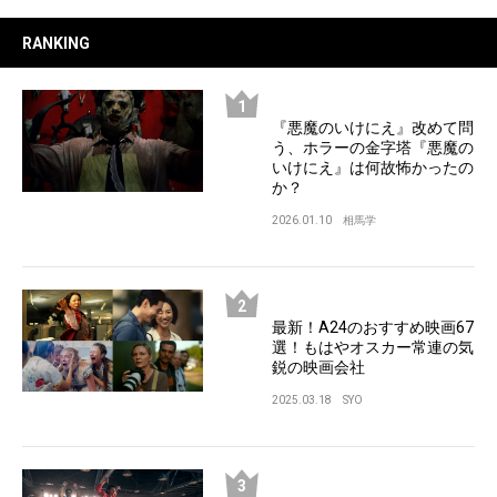
RANKING
『悪魔のいけにえ』改めて問
う、ホラーの金字塔『悪魔の
いけにえ』は何故怖かったの
か？
2026.01.10
相馬学
最新！A24のおすすめ映画67
選！もはやオスカー常連の気
鋭の映画会社
2025.03.18
SYO