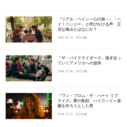
『リアル・ペイン～心の旅～』「ヘ
イ！ベンジー」と呼びかける声、正
当な痛みとはなにか？
2025.02.10
宮代大嗣
『ザ・バイクライダーズ』過ぎ去っ
ていくアメリカへの追悼
2024.12.06
宮代大嗣
『ワン・フロム・ザ・ハート リプ
ライズ』夢の彫刻、ハリウッド＝楽
園を作ろうとした男
2024.12.13
宮代大嗣