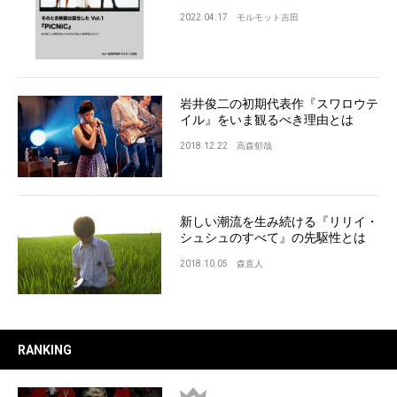
2022.04.17
モルモット吉田
岩井俊二の初期代表作『スワロウテ
イル』をいま観るべき理由とは
2018.12.22
高森郁哉
新しい潮流を生み続ける『リリイ・
シュシュのすべて』の先駆性とは
2018.10.05
森直人
RANKING