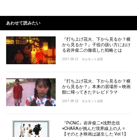
あわせて読みたい
『打ち上げ花火、下から見るか？横
から見るか？』子役の扱い方におけ
る岩井俊二の徹底した戦略とは
2017.09.21
モルモット吉田
『打ち上げ花火、下から見るか？横
から見るか？』本来の居場所＝映画
館に帰ってきたテレビドラマ
2017.09.22
モルモット吉田
『PiCNiC』岩井俊二×浅野忠信
×CHARAが挑んだ境界線上の人々
【そのとき映画は誕生した Vol.1】