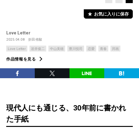
お気に入りに保存
Love Letter
2025.04.08
折田侑駿
Love Letter
岩井俊二
中山美穂
豊川悦司
恋愛
青春
邦画
作品情報を見る
現代人にも通じる、30年前に書かれ
た手紙