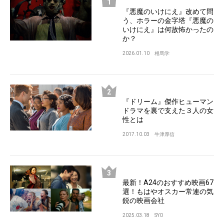
『悪魔のいけにえ』改めて問
う、ホラーの金字塔『悪魔の
いけにえ』は何故怖かったの
か？
2026.01.10
相馬学
『ドリーム』傑作ヒューマン
ドラマを裏で支えた３人の女
性とは
2017.10.03
牛津厚信
最新！A24のおすすめ映画67
選！もはやオスカー常連の気
鋭の映画会社
2025.03.18
SYO