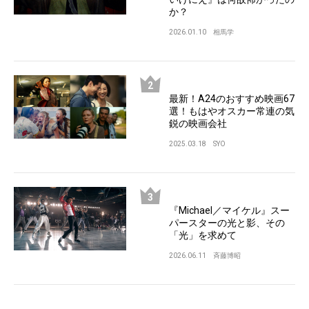
か？
2026.01.10
相馬学
最新！A24のおすすめ映画67
選！もはやオスカー常連の気
鋭の映画会社
2025.03.18
SYO
『Michael／マイケル』スー
パースターの光と影、その
「光」を求めて
2026.06.11
斉藤博昭