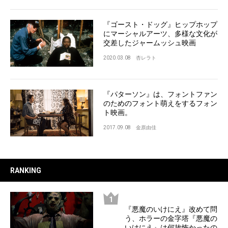
『ゴースト・ドッグ』ヒップホップ
にマーシャルアーツ、多様な文化が
交差したジャームッシュ映画
2020.03.08
杏レラト
『パターソン』は、フォントファン
のためのフォント萌えをするフォン
ト映画。
2017.09.08
金原由佳
RANKING
『悪魔のいけにえ』改めて問
う、ホラーの金字塔『悪魔の
いけにえ』は何故怖かったの