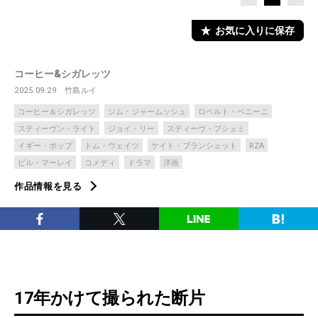
お気に入りに保存
コーヒー&シガレッツ
2025.09.29
竹島ルイ
コーヒー＆シガレッツ
ジム・ジャームッシュ
ロベルト・ベニーニ
スティーヴン・ライト
ジョイ・リー
スティーヴ・ブシェミ
イギー・ポップ
トム・ウェイツ
ケイト・ブランシェット
RZA
ビル・マーレイ
コメディ
ドラマ
洋画
作品情報を見る
17年かけて撮られた断片