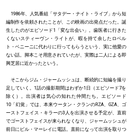
1986年、人気番組「サタデー・ナイト・ライブ」から短
編制作を依頼されたことが、この映画の出発点だった。誕
生したのがエピソード1「変な出会い」。歯医者に行きた
くないスティーヴン・ライトが、暇を持て余したロベル
ト・ベニーニに代わりに行ってもらうという、実に他愛の
ない話。脚本こそ用意されていたが、実際は二人による即
興芝居に近かったという。
そこからジム・ジャームッシュは、断続的に短編を撮り
足していく。1話の撮影期間はわずか1日（エピソード7を
除く）。出演者は気心の知れた仲間たち。エピソード
10「幻覚」では、本来ウータン・クランのRZA、GZA、ゴ
ーストフェイス・キラーの3人を出演させる予定が、直前
でゴーストフェイスが来られなくなり、ジャームッシュが
前日にビル・マーレイに電話。直前になって出演を取りつ