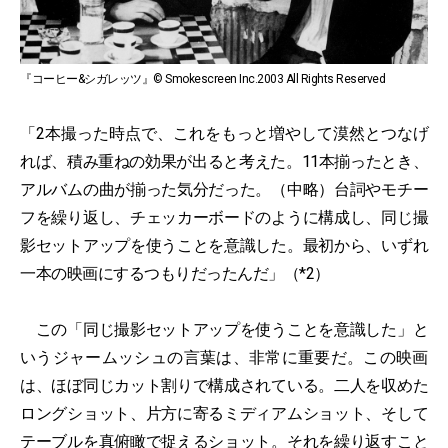
『コーヒー&シガレッツ』© Smokescreen Inc.2003 All Rights Reserved
「2本撮った時点で、これをもっと増やして漠然とつなげ
れば、積み重ねの効果が出ると考えた。11本揃ったとき、
アルバムの曲が揃った気分だった。（中略）台詞やモチー
フを繰り返し、チェッカーボードのように構成し、同じ撮
影セットアップを使うことを意識した。最初から、いずれ
一本の映画にするつもりだったんだ」（*2）
この「同じ撮影セットアップを使うことを意識した」と
いうジャームッシュの言葉は、非常に重要だ。この映画
は、ほぼ同じカット割りで構成されている。二人を収めた
ロングショット、片方に寄るミディアムショット、そして
テーブルを真俯瞰で捉えるショット。それを繰り返すこと