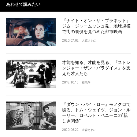
あわせて読みたい
『ナイト・オン・ザ・プラネット』
ジム・ジャームッシュ発、地球規模
で街の裏側を見つめた都市映画
2020.07.02
大森さわこ
才能を知る、才能を見る、『ストレ
ンジャー・ザン・パラダイス』を支
えた才人たち
2018.10.15
相馬学
『ダウン・バイ・ロー』モノクロで
綴る、トム・ウェイツ、ジョン・ル
ーリー、ロベルト・ベニーニの”親
しき関係”
2020.06.22
大森さわこ