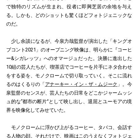
で独特のリズムが生まれ、役者に即興芝居の余地を与え
る。しかも、どのショットも驚くほどフォトジェニックな
のだ。
少し余談になるが、今泉力哉監督が演出した「キングオ
ブコント2021」のオープニング映像は、明らかに『コーヒ
ー&シガレッツ』へのオマージュだった。決勝に進出した
10組の芸人たちが、喫茶店でコーヒーを片手にネタ合わせ
をする姿を、モノクロームで切り取っていく。そこに流れ
るのはくるりの「
アナーキー・イン・ザ・ムジーク
」。今
泉監督のセンスが、芸人たちの日常をどこかジャームッシ
ュ的な“都市の断片”として映し出し、退屈とユーモアの境
界を映像化してみせていた。
モノクロームに浮かび上がるコーヒー、タバコ、会話す
る人物の顔。それだけで、映画はこのうえなくフォトジェ