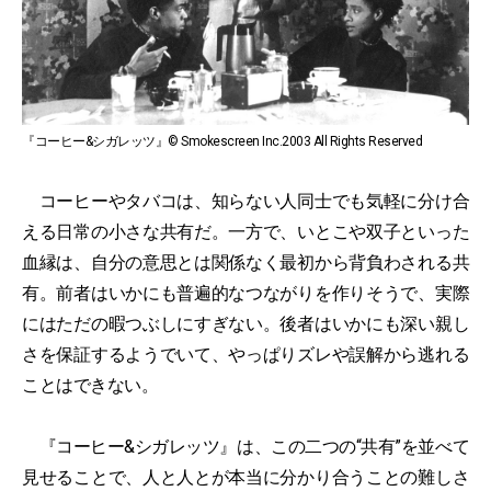
『コーヒー&シガレッツ』© Smokescreen Inc.2003 All Rights Reserved
コーヒーやタバコは、知らない人同士でも気軽に分け合
える日常の小さな共有だ。一方で、いとこや双子といった
血縁は、自分の意思とは関係なく最初から背負わされる共
有。前者はいかにも普遍的なつながりを作りそうで、実際
にはただの暇つぶしにすぎない。後者はいかにも深い親し
さを保証するようでいて、やっぱりズレや誤解から逃れる
ことはできない。
『コーヒー&シガレッツ』は、この二つの“共有”を並べて
見せることで、人と人とが本当に分かり合うことの難しさ