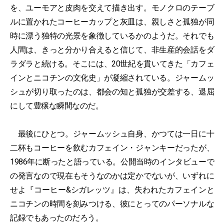
を、ユーモアと皮肉を交えて描き出す。モノクロのテーブ
ルに置かれたコーヒーカップと灰皿は、親しさと孤独が同
時に漂う独特の光景を象徴しているかのようだ。それでも
人間は、きっと分かり合えると信じて、非生産的会話をダ
ラダラと続ける。そこには、20世紀を貫いてきた「カフェ
インとニコチンの文化史」が凝縮されている。ジャームッ
シュが切り取ったのは、都会の知と孤独が交差する、退屈
にして豊穣な瞬間なのだ。
最後にひとつ。ジャームッシュ自身、かつては一日に十
二杯もコーヒーを飲むカフェイン・ジャンキーだったが、
1986年に断ったと語っている。公開当時のインタビューで
の発言なので現在もそうなのかは定かでないが、いずれに
せよ『コーヒー&シガレッツ』は、失われたカフェインと
ニコチンの時間を刻みつける、彼にとってのパーソナルな
記録でもあったのだろう。