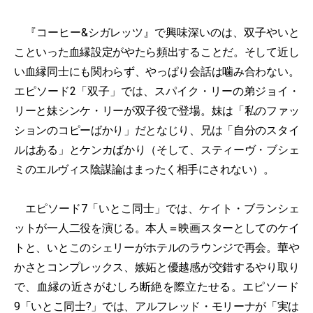
『コーヒー&シガレッツ』で興味深いのは、双子やいと
こといった血縁設定がやたら頻出することだ。そして近し
い血縁同士にも関わらず、やっぱり会話は噛み合わない。
エピソード2「双子」では、スパイク・リーの弟ジョイ・
リーと妹シンケ・リーが双子役で登場。妹は「私のファッ
ションのコピーばかり」だとなじり、兄は「自分のスタイ
ルはある」とケンカばかり（そして、スティーヴ・ブシェ
ミのエルヴィス陰謀論はまったく相手にされない）。
エピソード7「いとこ同士」では、ケイト・ブランシェ
ットが一人二役を演じる。本人＝映画スターとしてのケイ
トと、いとこのシェリーがホテルのラウンジで再会。華や
かさとコンプレックス、嫉妬と優越感が交錯するやり取り
で、血縁の近さがむしろ断絶を際立たせる。エピソード
9「いとこ同士?」では、アルフレッド・モリーナが「実は