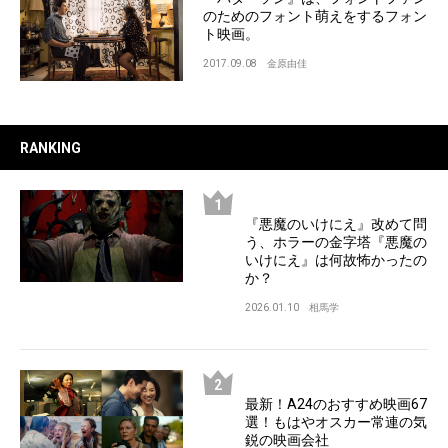
のためのフォント萌えをするフォン
ト映画。
2017.09.08
金原由佳
RANKING
『悪魔のいけにえ』改めて問
う、ホラーの金字塔『悪魔の
いけにえ』は何故怖かったの
か？
2026.01.10
相馬学
最新！A24のおすすめ映画67
選！もはやオスカー常連の気
鋭の映画会社