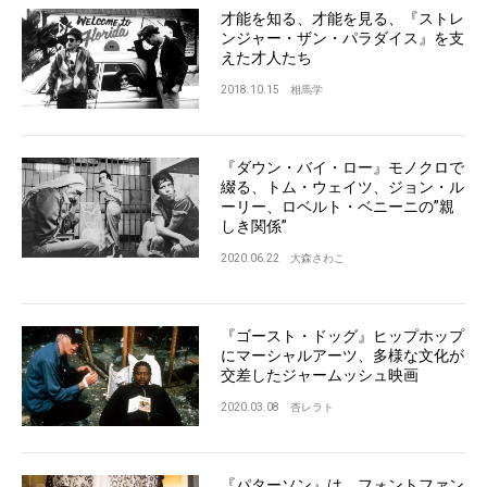
才能を知る、才能を見る、『ストレ
ンジャー・ザン・パラダイス』を支
えた才人たち
2018.10.15
相馬学
『ダウン・バイ・ロー』モノクロで
綴る、トム・ウェイツ、ジョン・ル
ーリー、ロベルト・ベニーニの”親
しき関係”
2020.06.22
大森さわこ
『ゴースト・ドッグ』ヒップホップ
にマーシャルアーツ、多様な文化が
交差したジャームッシュ映画
2020.03.08
杏レラト
『パターソン』は、フォントファン