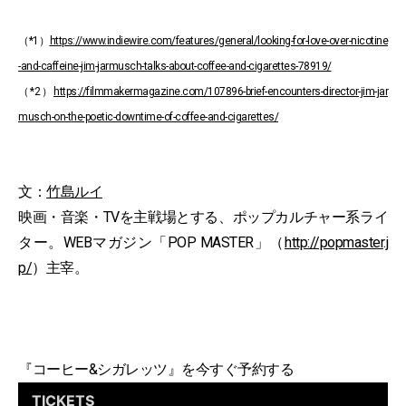
（*1）
https://www.indiewire.com/features/general/looking-for-love-over-nicotine
-and-caffeine-jim-jarmusch-talks-about-coffee-and-cigarettes-78919/
（*2）
https://filmmakermagazine.com/107896-brief-encounters-director-jim-jar
musch-on-the-poetic-downtime-of-coffee-and-cigarettes/
文：
竹島ルイ
映画・音楽・TVを主戦場とする、ポップカルチャー系ライ
ター。WEBマガジン「POP MASTER」（
http://popmaster.j
p/
）主宰。
『コーヒー&シガレッツ』を今すぐ予約する