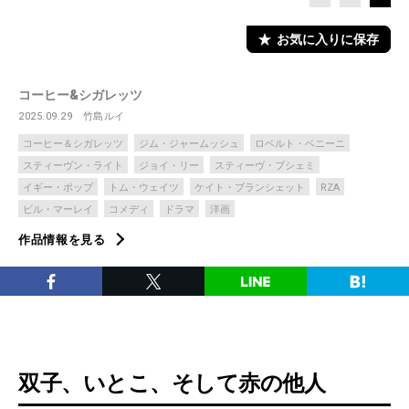
お気に入りに保存
コーヒー&シガレッツ
2025.09.29
竹島ルイ
コーヒー＆シガレッツ
ジム・ジャームッシュ
ロベルト・ベニーニ
スティーヴン・ライト
ジョイ・リー
スティーヴ・ブシェミ
イギー・ポップ
トム・ウェイツ
ケイト・ブランシェット
RZA
ビル・マーレイ
コメディ
ドラマ
洋画
作品情報を見る
双子、いとこ、そして赤の他人