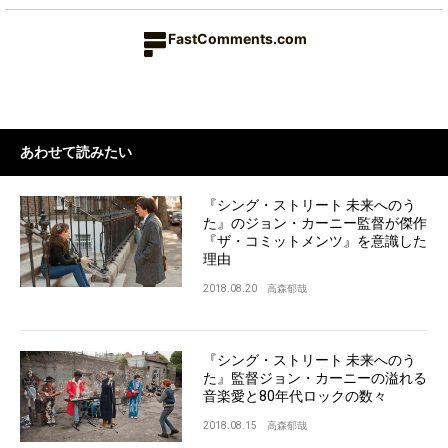
FastComments.com
あわせて読みたい
『シング・ストリート 未来へのう
た』のジョン・カーニー監督が傑作
『ザ・コミットメンツ』を意識した
理由
2018.08.20
高森郁哉
『シング・ストリート 未来へのう
た』監督ジョン・カーニーの溢れる
音楽愛と80年代ロックの数々
2018.08.15
高森郁哉