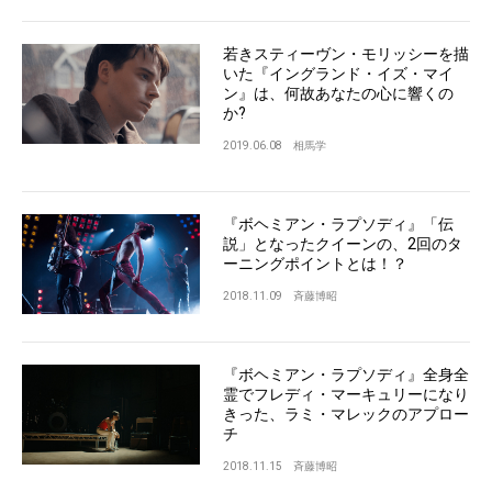
若きスティーヴン・モリッシーを描
いた『イングランド・イズ・マイ
ン』は、何故あなたの心に響くの
か?
2019.06.08
相馬学
『ボヘミアン・ラプソディ』「伝
説」となったクイーンの、2回のタ
ーニングポイントとは！？
2018.11.09
斉藤博昭
『ボヘミアン・ラプソディ』全身全
霊でフレディ・マーキュリーになり
きった、ラミ・マレックのアプロー
チ
2018.11.15
斉藤博昭