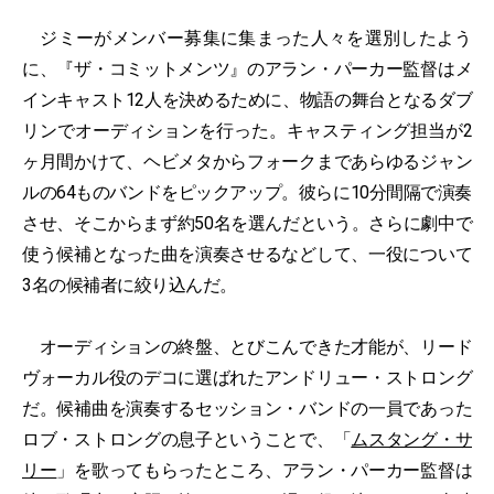
ジミーがメンバー募集に集まった人々を選別したよう
に、『ザ・コミットメンツ』のアラン・パーカー監督はメ
インキャスト12人を決めるために、物語の舞台となるダブ
リンでオーディションを行った。キャスティング担当が2
ヶ月間かけて、ヘビメタからフォークまであらゆるジャン
ルの64ものバンドをピックアップ。彼らに10分間隔で演奏
させ、そこからまず約50名を選んだという。さらに劇中で
使う候補となった曲を演奏させるなどして、一役について
3名の候補者に絞り込んだ。
オーディションの終盤、とびこんできた才能が、リード
ヴォーカル役のデコに選ばれたアンドリュー・ストロング
だ。候補曲を演奏するセッション・バンドの一員であった
ロブ・ストロングの息子ということで、「
ムスタング・サ
リー
」を歌ってもらったところ、アラン・パーカー監督は