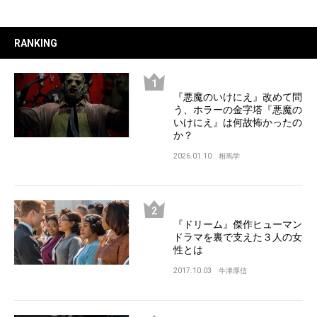
RANKING
『悪魔のいけにえ』改めて問
う、ホラーの金字塔『悪魔の
いけにえ』は何故怖かったの
か？
2026.01.10
相馬学
『ドリーム』傑作ヒューマン
ドラマを裏で支えた３人の女
性とは
2017.10.03
牛津厚信