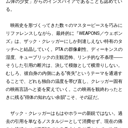
ム弾の少女」からのインスパイアであることも認めてい
る。
映画史を形づくってきた数々のマスターピースを巧みに
リファレンスしながら、最終的に『WEAPONS／ウェポン
ズ』は、ザック・クレッガーにしか到達しえない特有のタ
ッチへと結晶していく。PTA の群像劇性、ディーキンスの
湿度、キューブリックの主観恐怖、リンチ的な不条理――
そうした引用の断片は、決して模倣として横滑りしない。
むしろ、彼自身の内側にある“喪失”というテーマを通過す
ることで、どれも独自の温度を帯び直し、クレッガー固有
の映画言語へと姿を変えていく。この映画を観終わったと
きに残る“得体の知れない余韻”こそ、その証だ。
ザック・クレッガーはもはやホラーの新鋭ではない。過
去の引用を単なるノスタルジーとして消費せず、現在の痛