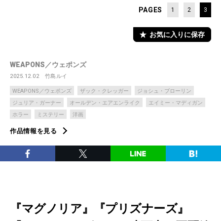
PAGES
1
2
3
お気に入りに保存
WEAPONS／ウェポンズ
2025.12.02
竹島ルイ
WEAPONS／ウェポンズ
ザック・クレッガー
ジョシュ・ブローリン
ジュリア・ガーナー
オールデン・エアエンライク
エイミー・マディガン
ホラー
ミステリー
洋画
作品情報を見る
『マグノリア』『プリズナーズ』