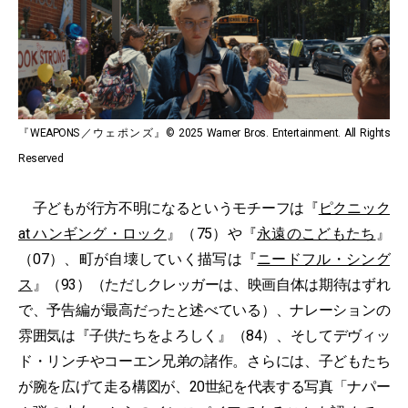
『WEAPONS／ウェポンズ』© 2025 Warner Bros. Entertainment. All Rights
Reserved
子どもが行方不明になるというモチーフは『
ピクニック
at ハンギング・ロック
』（75）や『
永遠のこどもたち
』
（07）、町が自壊していく描写は『
ニードフル・シング
ス
』（93）（ただしクレッガーは、映画自体は期待はずれ
で、予告編が最高だったと述べている）、ナレーションの
雰囲気は『子供たちをよろしく』（84）、そしてデヴィッ
ド・リンチやコーエン兄弟の諸作。さらには、子どもたち
が腕を広げて走る構図が、20世紀を代表する写真「ナパー