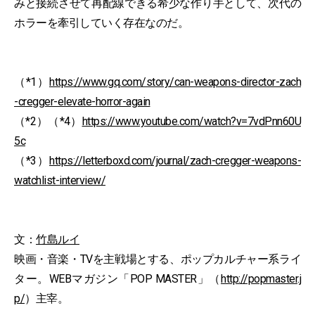
みと接続させて再配線できる希少な作り手として、次代の
ホラーを牽引していく存在なのだ。
（*1）
https://www.gq.com/story/can-weapons-director-zach
-cregger-elevate-horror-again
（*2）（*4）
https://www.youtube.com/watch?v=7vdPnn60U
5c
（*3）
https://letterboxd.com/journal/zach-cregger-weapons-
watchlist-interview/
文：
竹島ルイ
映画・音楽・TVを主戦場とする、ポップカルチャー系ライ
ター。WEBマガジン「POP MASTER」（
http://popmaster.j
p/
）主宰。