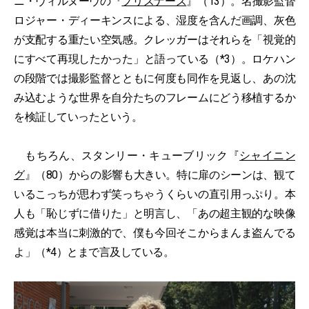
ニ・ヴィルヌーヴの『
プリズナーズ
』（13）。名撮影監督
ロジャー・ディーキンスによる、湿度を含んだ画調、灰色
が支配する重たい空気感。クレッガーはそれらを「視覚的
にすべて再現したかった」と語っている（*3）。ロケハン
の段階では撮影監督とともに何度も同作を見返し、あの沈
み込むような世界を自分たちのフレームにどう移植するか
を検証していったという。
もちろん、スタンリー・キューブリック『
シャイニン
グ
』（80）からの影響も大きい。特に扉のシーンは、観て
いるこっちが思わず笑っちゃうくらいの直引用っぷり。本
人も「恥じずに借りた」と明言し、「あの超主観的な映像
感覚は本当に刺激的で、僕も今回そこからまんま盗んでる
よ」（*4）とまで言及している。