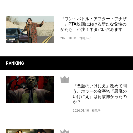
『ワン・バトル・アフター・アナザ
ー』PTA映画における新たな父性の
かたち ※注！ネタバレ含みます
2025.10.07
竹島ルイ
RANKING
『悪魔のいけにえ』改めて問
う、ホラーの金字塔『悪魔の
いけにえ』は何故怖かったの
か？
2026.01.10
相馬学