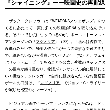
『シャイニング』ーー映画史の再配線
ザック・クレッガーは『WEAPONS／ウェポンズ』をつ
くるにあたって、実に多くの映画的DNA を取り込んでい
る。その中でも核になっているのが、ポール・トーマス・
アンダーソンの『
マグノリア
』（99）。「あれは傑作で、
叙事詩みたいで、登場人物たちが一つの奇妙な奇跡の周り
で、絡み合いながら渦巻いていくんだ」（*2）と、フェイ
バリット・ムービーであることを公言。複数のキャラクタ
ーの視点が織り重なり、物語がアンサンブル的に展開して
いく構造を、クレッガーは自作に組み込んだ（なお警察官
ポールの口髭は、『
マグノリア
』でジョン・C・ライリー
が演じた巡査のオマージュ）。
ビジュアル面でキーレファレンスになったのは、ドゥ