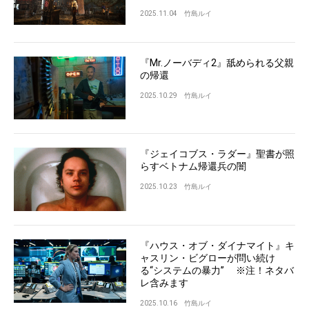
2025.11.04
竹島ルイ
『Mr.ノーバディ2』舐められる父親
の帰還
2025.10.29
竹島ルイ
『ジェイコブス・ラダー』聖書が照
らすベトナム帰還兵の闇
2025.10.23
竹島ルイ
『ハウス・オブ・ダイナマイト』キ
ャスリン・ビグローが問い続け
る“システムの暴力” ※注！ネタバ
レ含みます
2025.10.16
竹島ルイ