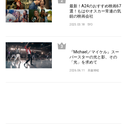
最新！A24のおすすめ映画67
選！もはやオスカー常連の気
鋭の映画会社
2025.03.18
SYO
『Michael／マイケル』スー
パースターの光と影、その
「光」を求めて
2026.06.11
斉藤博昭