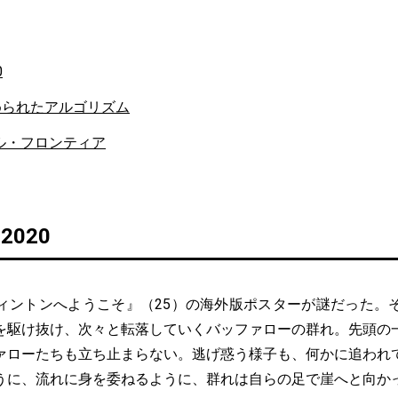
0
められたアルゴリズム
ル・フロンティア
s 2020
ントンへようこそ』（25）の海外版ポスターが謎だった。
を駆け抜け、次々と転落していくバッファローの群れ。先頭の
ァローたちも立ち止まらない。逃げ惑う様子も、何かに追われ
うに、流れに身を委ねるように、群れは自らの足で崖へと向か