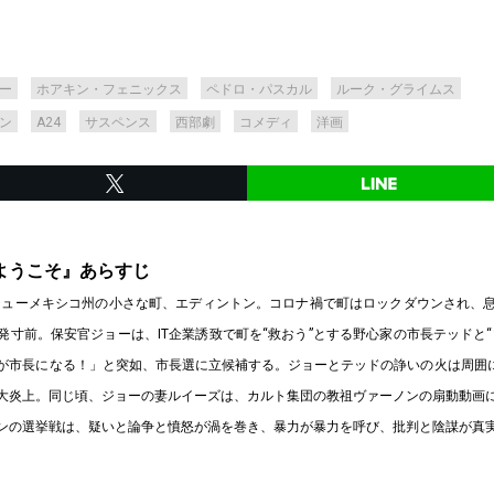
ー
ホアキン・フェニックス
ペドロ・パスカル
ルーク・グライムス
ン
A24
サスペンス
西部劇
コメディ
洋画
ようこそ』あらすじ
、ニューメキシコ州の小さな町、エディントン。コロナ禍で町はロックダウンされ、
発寸前。保安官ジョーは、IT企業誘致で町を“救おう”とする野心家の市長テッドと“
が市長になる！」と突如、市長選に立候補する。ジョーとテッドの諍いの火は周囲に
大炎上。同じ頃、ジョーの妻ルイーズは、カルト集団の教祖ヴァーノンの扇動動画
ンの選挙戦は、疑いと論争と憤怒が渦を巻き、暴力が暴力を呼び、批判と陰謀が真