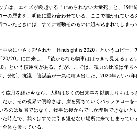
チは、エイズが喚起する「止められない大量死」と、19世
ローの歴史を、明確に重ね合わせている。ここで描かれている
気づいたときには、すでに運動そのものに組み込まれてしまっ
に小さく記された「Hindsight is 2020」というコピ
「20/20」に由来し、「後からなら物事ははっきり見える」と
 is 20/20」という慣用句がある。だがここでは、視力の比喩は
ク、分断、抗議、陰謀論が一気に噴き出した、2020年という年
う歳月を経た今なら、人類は多くの出来事を以前よりもはっ
。だが、その視界の明瞭さは、崖を落ちていくバッファローを
いるのは反省ではなく、物事は後からでしか理解できないと
いた時点で、我々はすでに引き返せない場所に来てしまってい
ー全体を覆っている。