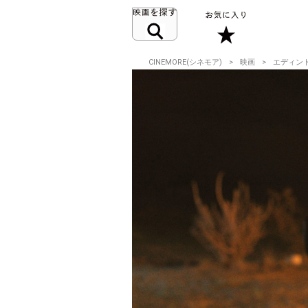
CINEMORE(シネモア)
映画
エディン