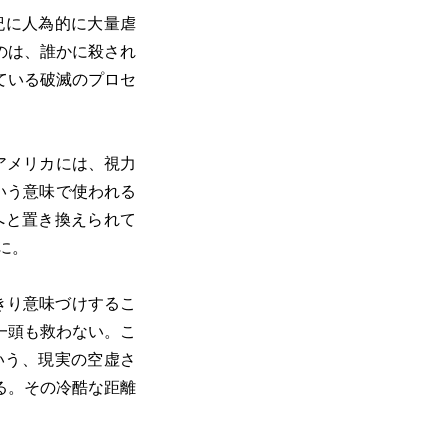
紀に人為的に大量虐
のは、誰かに殺され
ている破滅のプロセ
ー。アメリカには、視力
いう意味で使われる
年号へと置き換えられて
に。
きり意味づけするこ
一頭も救わない。こ
いう、現実の空虚さ
る。その冷酷な距離