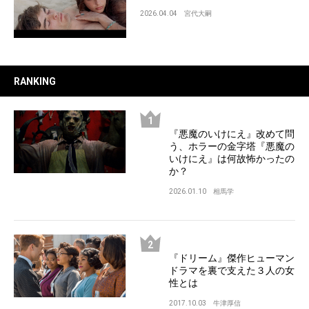
2026.04.04
宮代大嗣
RANKING
『悪魔のいけにえ』改めて問
う、ホラーの金字塔『悪魔の
いけにえ』は何故怖かったの
か？
2026.01.10
相馬学
『ドリーム』傑作ヒューマン
ドラマを裏で支えた３人の女
性とは
2017.10.03
牛津厚信