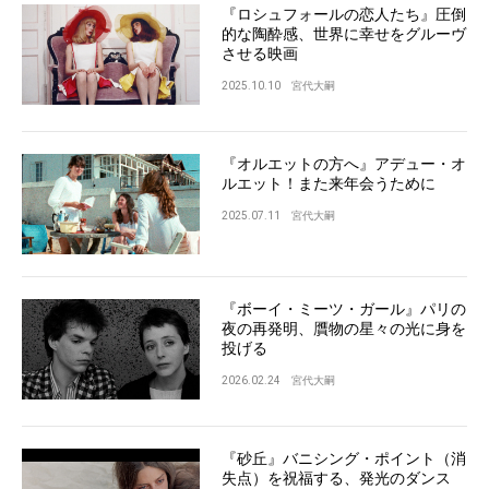
『ロシュフォールの恋人たち』圧倒
的な陶酔感、世界に幸せをグルーヴ
させる映画
2025.10.10
宮代大嗣
『オルエットの方へ』アデュー・オ
ルエット！また来年会うために
2025.07.11
宮代大嗣
『ボーイ・ミーツ・ガール』パリの
夜の再発明、贋物の星々の光に身を
投げる
2026.02.24
宮代大嗣
『砂丘』バニシング・ポイント（消
失点）を祝福する、発光のダンス