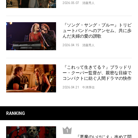
2026.05.07
清藤秀人
『ソング・サング・ブルー』トリビ
ュートバンドへのアンセム、共に歩
んだ夫婦の愛の讃歌
2026.04.15
清藤秀人
『これって生きてる？』ブラッドリ
ー・クーパー監督が、親密な目線で
コンパクトに紡ぐ人間ドラマの快作
2026.04.21
牛津厚信
RANKING
『悪魔のいけにえ』改めて問