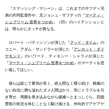
『スマッシング・マシーン』は、これまでのサフディ兄
弟の共同監督作や、兄ジョシュ・サフディの『
マーティ・
シュプリーム 世界をつかめ
』（25）のハイテンションと
は、明らかにタッチが異なる。
ロバート・パティンソンが演じた『
グッド・タイム
』の
コニー、アダム・サンドラーが演じた『
アンカット・ダイ
ヤモンド
』のハワード、ティモシー・シャラメが演じた
『
マーティ・シュプリーム 世界をつかめ
』のマーティを思
い返してほしい。
彼らは総じて要領が良く、絶え間なく喋り続け、根拠の
ない自信に満ち溢れたダメ人間ばかり。常にトラブルを引
き寄せ、周囲を巻き込みながら破滅へとまっしぐら。四面
楚歌の状況を休むことなく駆け抜ける、外向的でアゲアゲ