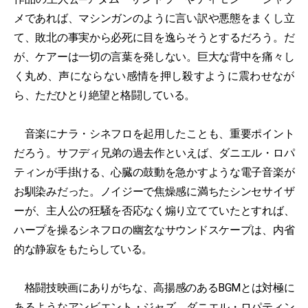
メであれば、マシンガンのように言い訳や悪態をまくし立
て、敗北の事実から必死に目を逸らそうとするだろう。だ
が、ケアーは一切の言葉を発しない。巨大な背中を痛々し
く丸め、声にならない感情を押し殺すように震わせなが
ら、ただひとり絶望と格闘している。
音楽にナラ・シネフロを起用したことも、重要ポイント
だろう。サフディ兄弟の過去作といえば、ダニエル・ロパ
ティンが手掛ける、心臓の鼓動を急かすような電子音楽が
お馴染みだった。ノイジーで焦燥感に満ちたシンセサイザ
ーが、主人公の狂騒を否応なく煽り立てていたとすれば、
ハープを操るシネフロの幽玄なサウンドスケープは、内省
的な静寂をもたらしている。
格闘技映画にありがちな、高揚感のあるBGMとは対極に
あるようなアンビエント・ジャズ。ダニエル・ロパティン