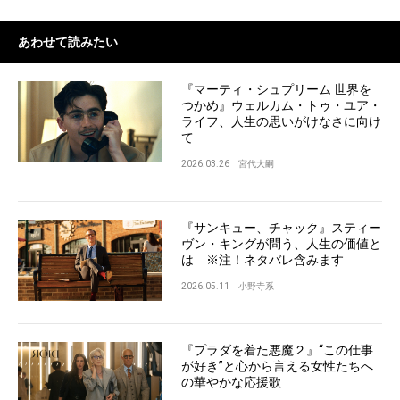
あわせて読みたい
『マーティ・シュプリーム 世界を
つかめ』ウェルカム・トゥ・ユア・
ライフ、人生の思いがけなさに向け
て
2026.03.26
宮代大嗣
『サンキュー、チャック』スティー
ヴン・キングが問う、人生の価値と
は ※注！ネタバレ含みます
2026.05.11
小野寺系
『プラダを着た悪魔２』“この仕事
が好き”と心から言える女性たちへ
の華やかな応援歌