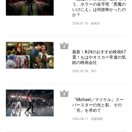
う、ホラーの金字塔『悪魔の
いけにえ』は何故怖かったの
か？
2026.01.10
相馬学
最新！A24のおすすめ映画67
選！もはやオスカー常連の気
鋭の映画会社
2025.03.18
SYO
『Michael／マイケル』スー
パースターの光と影、その
「光」を求めて
2026.06.11
斉藤博昭