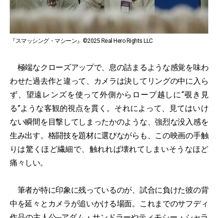
『スマッシング・マシーン』©2025 Real Hero Rights LLC
極端なクローズアップで、息の詰まるような感覚を味わ
わせた過去作と違って、カメラは決してリングの中に入ら
ず、望遠レンズを使って外側からロープ越しに“覗き見
る”ような客観的視点を貫く。それによって、見てはいけ
ない瞬間を目撃してしまったかのような、強烈な没入感を
生み出す。格闘技を題材に選びながらも、この映画の手触
りは驚くほど繊細で、触れれば壊れてしまいそうなほど
痛々しい。
筆者が特に印象に残っているのが、試合に負けた彼の背
中を延々とカメラが追いかける場面。これまでのサフディ
作品の主人公─アダム・サンドラーやティモシー・シャラ