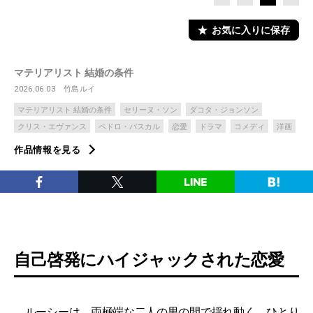
お気に入りに保存
マテリアリスト 結婚の条件
2026.06.03
竹島ルイ
マテリアリスト 結婚の条件
セリーヌ・ソン
ダコタ・ジョンソン
クリス・エヴァンス
ペドロ・パスカル
恋愛
ドラマ
コメディ
洋画
作品情報を見る
自己啓発にハイジャックされた恋愛
ルーシーは、両極端な二人の男の間で揺れ動く。ひとり