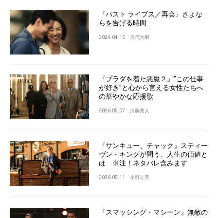
『パスト ライブス／再会』さよな
らを告げる時間
2024.04.10
宮代大嗣
『プラダを着た悪魔２』“この仕事
が好き”と心から言える女性たちへ
の華やかな応援歌
2026.05.07
清藤秀人
『サンキュー、チャック』スティー
ヴン・キングが問う、人生の価値と
は ※注！ネタバレ含みます
2026.05.11
小野寺系
『スマッシング・マシーン』無敵の