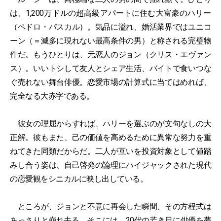
は、1,200万ドルの超高級アパートに住む大富豪のハリー
（ペドロ・パスカル）。気品に溢れ、婚活業界ではユニコ
ーン（＝滅多に現れない最高条件の男）と称される完璧物
件だ。もうひとりは、元恋人のジョン（クリス・エヴァン
ス）。いいトシして友人とシェア生活、バイトで食いつな
ぐ売れない舞台俳優。恋愛市場の計算式に当てはめれば、
完全なる大赤字である。
彼女の理屈からすれば、ハリーを選ぶのが文句なしの大
正解。彼もまた、己の価値を高めるために異常な努力を重
ねてきた同類だからだ。二人が互いを投資対象として値踏
みし合う姿は、自己啓発の論理にハイジャックされた現代
の恋愛観をシニカルに映し出している。
ところが、ジョンと不意に再会した瞬間、その方程式は
あっさりと崩れ去る。そこには、20代の若き日に俳優を夢