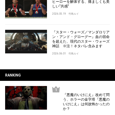
ヒーローを解体する、痛ましくも美
しい“共感”
2026.05.19
竹島ルイ
『スター・ウォーズ／マンダロリア
ン・アンド・グローグー』血の宿命
を超えた、現代のスター・ウォーズ
神話 ※注！ネタバレ含みます
2026.06.01
竹島ルイ
RANKING
『悪魔のいけにえ』改めて問
う、ホラーの金字塔『悪魔の
いけにえ』は何故怖かったの
か？