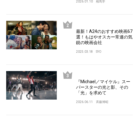
2026.01.10
相馬学
最新！A24のおすすめ映画67
選！もはやオスカー常連の気
鋭の映画会社
2025.03.18
SYO
『Michael／マイケル』スー
パースターの光と影、その
「光」を求めて
2026.06.11
斉藤博昭