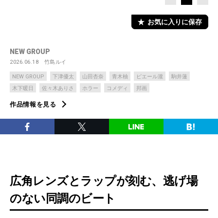
お気に入りに保存
NEW GROUP
2026.06.18
竹島ルイ
NEW GROUP
下津優太
山田杏奈
青木柚
ピエール瀧
駒井蓮
木下暖日
佐々木ありさ
ホラー
コメディ
邦画
作品情報を見る
広角レンズとラップが刻む、逃げ場
のない同調のビート