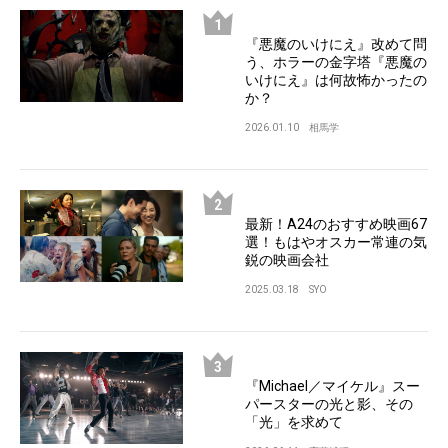
『悪魔のいけにえ』改めて問
う、ホラーの金字塔『悪魔の
いけにえ』は何故怖かったの
か？
2026.01.10
相馬学
最新！A24のおすすめ映画67
選！もはやオスカー常連の気
鋭の映画会社
2025.03.18
SYO
『Michael／マイケル』スー
パースターの光と影、その
「光」を求めて