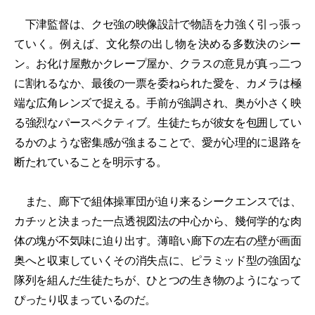
下津監督は、クセ強の映像設計で物語を力強く引っ張っ
ていく。例えば、文化祭の出し物を決める多数決のシー
ン。お化け屋敷かクレープ屋か、クラスの意見が真っ二つ
に割れるなか、最後の一票を委ねられた愛を、カメラは極
端な広角レンズで捉える。手前が強調され、奥が小さく映
る強烈なパースペクティブ。生徒たちが彼女を包囲してい
るかのような密集感が強まることで、愛が心理的に退路を
断たれていることを明示する。
また、廊下で組体操軍団が迫り来るシークエンスでは、
カチッと決まった一点透視図法の中心から、幾何学的な肉
体の塊が不気味に迫り出す。薄暗い廊下の左右の壁が画面
奥へと収束していくその消失点に、ピラミッド型の強固な
隊列を組んだ生徒たちが、ひとつの生き物のようになって
ぴったり収まっているのだ。