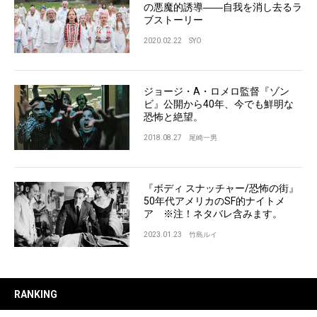
の悪魔的誘導――自我を消し去るラ
ブストーリー
2020.02.22
SYO
ジョージ・A・ロメロ監督『ゾン
ビ』公開から40年、今でも鮮明な
恐怖と絶望。
2018.08.27
尾崎一男
『ボディ スナッチャー/恐怖の街』
50年代アメリカのSF的ナイトメ
ア ※注！ネタバレ含みます。
2023.01.23
竹島ルイ
RANKING