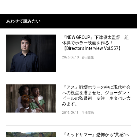
あわせて読みたい
『NEW GROUP』下津優太監督 組
体操でホラー映画を作る！
【Director’s Interview Vol.557】
2026.06.10
香田史生
『アス』戦慄ホラーの中に現代社会
への視点を潜ませた、ジョーダン・
ピールの監督術 ※注！ネタバレ含
みます。
2019.09.18
牛津厚信
『ミッドサマー』恐怖から“共感”へ