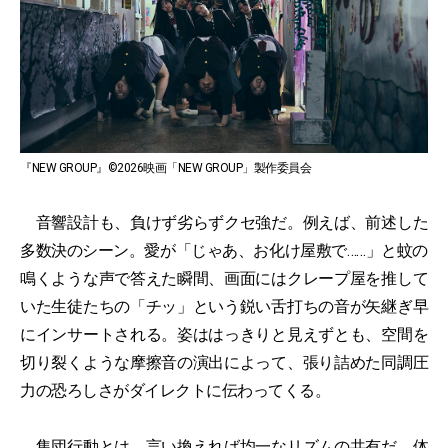
『NEW GROUP』©2026映画「NEW GROUP」製作委員会
音響設計も、負けず劣らずクセ強だ。例えば、前述した
多数決のシーン。愛が「じゃあ、お化け屋敷で……」と蚊の
鳴くような声で答えた瞬間、画面にはクレープ屋を推して
いた生徒たちの「チッ」という鋭い舌打ちの音が矢継ぎ早
にインサートされる。姿ははっきりと見えずとも、空間を
切り裂くような摩擦音の演出によって、張り詰めた同調圧
力の恐ろしさがダイレクトに伝わってくる。
集団行動とは、言い換えれば均一なリズムの共有だ。体