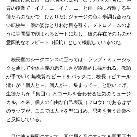
育の授業で「イチ、ニ、イチ、ニ」と画一的に行進する生
徒たちのなかで、ひとりだけジャージの色も歩調も合わな
い転校生・優の姿はとりわけ目を引く。メトロノームのよ
うに等間隔で刻まれるビートに対し、彼の存在そのものが
意図的なオフビート（抵抗）として機能しているのだ。
校長室のシークエンスに至っては、ラップ・ミュージッ
クを通じて全体主義の恐ろしさが露悪的に描かれる。教諭
が手で叩く無機質なビートをバックに、校長（ピエール
瀧）が「個人と～、個人が～、集まって～」と歌い上げ、
生徒たちが「集団♪」とコールを合わせる狂気のミュージ
カル。本来、個人の自由な自己表現（フロウ）であるはず
のラップが、ここでは人々を型にはめ、思考を奪う音楽へ
と反転している。
目に映る構図のすべて、耳に届く音のすべてを同調圧力