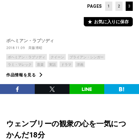
PAGES
1
2
3
お気に入りに保存
ボヘミアン・ラプソディ
2018.11.09
斉藤博昭
ボヘミアン・ラプソディ
クイーン
ブライアン・シンガー
ラミ・マレック
音楽
実話
ドラマ
洋画
作品情報を見る
ウェンブリーの観衆の心を一気につ
かんだ18分