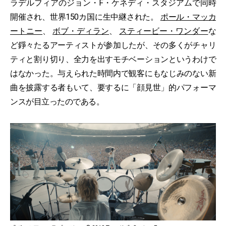
ラデルフィアのジョン・F・ケネディ・スタジアムで同時
開催され、世界150カ国に生中継された。
ポール・マッカ
ートニー
、
ボブ・ディラン
、
スティービー・ワンダー
な
ど錚々たるアーティストが参加したが、その多くがチャリ
ティと割り切り、全力を出すモチベーションというわけで
はなかった。与えられた時間内で観客にもなじみのない新
曲を披露する者もいて、要するに「顔見世」的パフォーマ
ンスが目立ったのである。