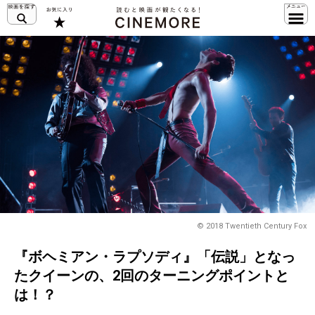
© 2018 Twentieth Century Fox
『ボヘミアン・ラプソディ』「伝説」となっ
たクイーンの、2回のターニングポイントと
は！？