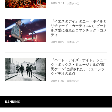
2019.09.14
大森さわこ
『イエスタデイ』ダニー・ボイルと
リチャード・カーティスの、ビート
ルズ愛に溢れたロマンチック・コメ
ディ
2019.10.22
大森さわこ
『ハード・デイズ・ナイト』ジュー
ク・ボックス・ミュージカルの“市
民ケーン”と評された、ミュージッ
クビデオの原点
2019.11.02
大森さわこ
RANKING