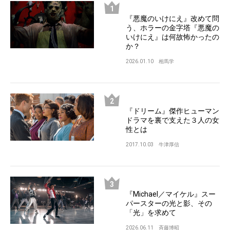
『悪魔のいけにえ』改めて問
う、ホラーの金字塔『悪魔の
いけにえ』は何故怖かったの
か？
2026.01.10
相馬学
『ドリーム』傑作ヒューマン
ドラマを裏で支えた３人の女
性とは
2017.10.03
牛津厚信
『Michael／マイケル』スー
パースターの光と影、その
「光」を求めて
2026.06.11
斉藤博昭