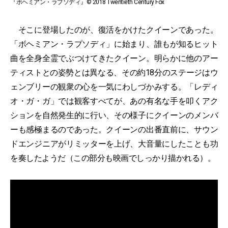
『ボヘミアン・ラプソディ』© 2018 Twentieth Century Fox
そこに登場したのが、復活をかけたクイーンであった。
「ボヘミアン・ラプソディ」に始まり、誰もが知るヒット
曲を全身全霊でぶつけてきたクイーン。明らかに他のアー
ティストとの姿勢とは異なる、その約18分のステージはウ
ェンブリーの観衆の心を一気にわしづかみする。「レディ
オ・ガ・ガ」では観客すべてが、あの有名な手を叩くアク
ションを自然発生的に行い、その様子にクイーンのメンバ
ーも感極まるのであった。クイーンの出番直前に、サウン
ドエンジニアがリミッターを上げ、大音量にしたことも功
を奏したようだ（この部分も映画でしっかり描かれる）。