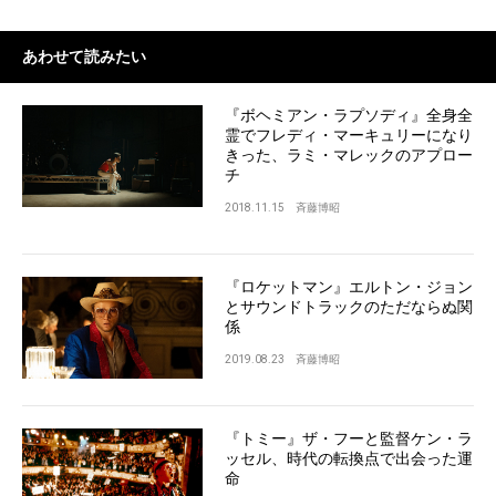
あわせて読みたい
『ボヘミアン・ラプソディ』全身全
霊でフレディ・マーキュリーになり
きった、ラミ・マレックのアプロー
チ
2018.11.15
斉藤博昭
『ロケットマン』エルトン・ジョン
とサウンドトラックのただならぬ関
係
2019.08.23
斉藤博昭
『トミー』ザ・フーと監督ケン・ラ
ッセル、時代の転換点で出会った運
命