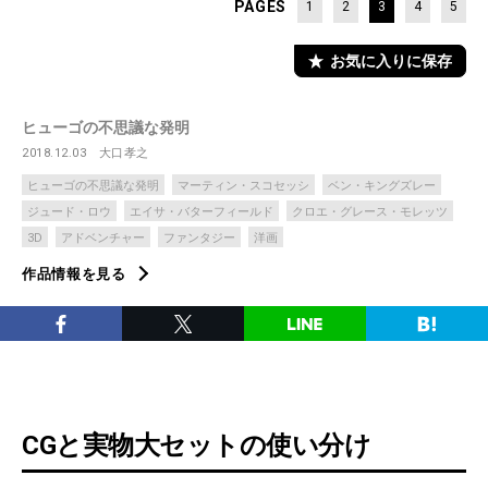
PAGES
1
2
3
4
5
お気に入りに保存
ヒューゴの不思議な発明
2018.12.03
大口孝之
ヒューゴの不思議な発明
マーティン・スコセッシ
ベン・キングズレー
ジュード・ロウ
エイサ・バターフィールド
クロエ・グレース・モレッツ
3D
アドベンチャー
ファンタジー
洋画
作品情報を見る
CGと実物大セットの使い分け