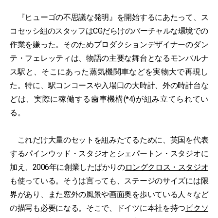
『ヒューゴの不思議な発明』を開始するにあたって、ス
コセッシ組のスタッフはCGだらけのバーチャルな環境での
作業を嫌った。そのためプロダクションデザイナーのダン
テ・フェレッティは、物語の主要な舞台となるモンパルナ
ス駅と、そこにあった蒸気機関車などを実物大で再現し
た。特に、駅コンコースや入場口の大時計、外の時計台な
どは、実際に稼働する歯車機構(*4)が組み立てられてい
る。
これだけ大量のセットを組みたてるために、英国を代表
するパインウッド・スタジオとシェパートン・スタジオに
加え、2006年に創業したばかりの
ロングクロス・スタジオ
も使っている。そうは言っても、ステージのサイズには限
界があり、また窓外の風景や画面奥を歩いている人々など
の描写も必要になる。そこで、ドイツに本社を持つ
ピクソ