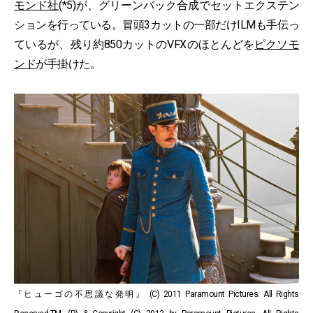
モンド社
(*5)が、グリーンバック合成でセットエクステン
ションを行っている。冒頭3カットの一部だけILMも手伝っ
ているが、残り約850カットのVFXのほとんどを
ピクソモ
ンド
が手掛けた。
『ヒューゴの不思議な発明』 (C) 2011 Paramount Pictures. All Rights