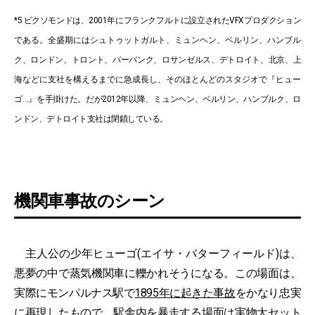
*5 ピクソモンドは、2001年にフランクフルトに設立されたVFXプロダクション
である。全盛期にはシュトゥットガルト、ミュンヘン、ベルリン、ハンブル
ク、ロンドン、トロント、バーバンク、ロサンゼルス、デトロイト、北京、上
海などに支社を構えるまでに急成長し、そのほとんどのスタジオで『ヒュー
ゴ…』を手掛けた。だが2012年以降、ミュンヘン、ベルリン、ハンブルク、ロ
ンドン、デトロイト支社は閉鎖している。
機関車事故のシーン
主人公の少年ヒューゴ(エイサ・バターフィールド)は、
悪夢の中で蒸気機関車に轢かれそうになる。この場面は、
実際にモンパルナス駅で
1895年に起きた事故
をかなり忠実
に再現したもので、駅舎内を暴走する場面は実物大セット