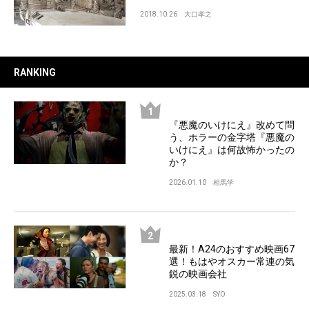
2018.10.26
大口孝之
RANKING
『悪魔のいけにえ』改めて問
う、ホラーの金字塔『悪魔の
いけにえ』は何故怖かったの
か？
2026.01.10
相馬学
最新！A24のおすすめ映画67
選！もはやオスカー常連の気
鋭の映画会社
2025.03.18
SYO