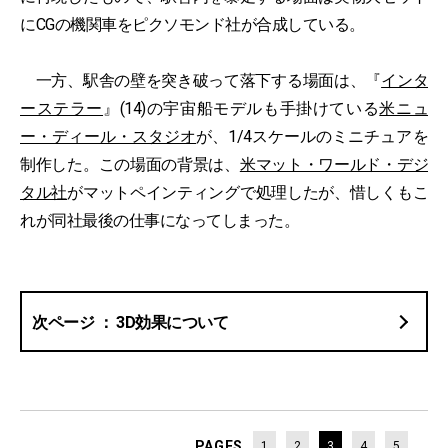
にCGの機関車をピクソモンド社が合成している。
一方、駅舎の壁を突き破って落下する場面は、『
インタ
ーステラー
』(14)の宇宙船モデルも手掛けている
米ニュ
ー・ディール・スタジオ
が、1/4スケールのミニチュアを
制作した。この場面の背景は、
米マット・ワールド・デジ
タル社
がマットペインティングで処理したが、惜しくもこ
れが同社最後の仕事になってしまった。
3D効果について
PAGES
1
2
3
4
5