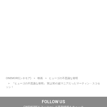
CINEMORE(シネモア)
映画
ヒューゴの不思議な発明
『ヒューゴの不思議な発明』 実は3Dの超マニアだったマーティン・スコセ
ッシ！
FOLLOW US
CINEMOREをフォローして最新情報をチェック