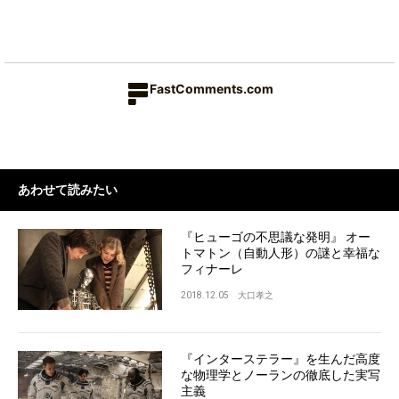
FastComments.com
あわせて読みたい
『ヒューゴの不思議な発明』 オー
トマトン（自動人形）の謎と幸福な
フィナーレ
2018.12.05
大口孝之
『インターステラー』を生んだ高度
な物理学とノーランの徹底した実写
主義