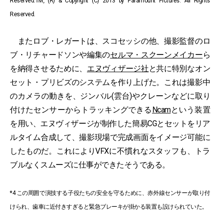
Reserved.TM, (R) & Copyright (C) 2013 by Paramount Pictures. All Rights
Reserved.
またロブ・レガートは、スコセッシの他、撮影監督の
ロ
ブ・リチャードソン
や編集の
セルマ・スクーンメイカー
ら
を納得させるために、
エヌヴィザージ社
と共に特別なオン
セット・プリビズのシステムを作り上げた。これは撮影中
のカメラの動きを、ジンバル(雲台)やクレーンなどに取り
付けたセンサーからトラッキングできる
Ncam
という装置
を用い、エヌヴィザージが制作した簡易CGとセットをリア
ルタイム合成して、撮影現場で完成画面をイメージ可能に
したものだ。これによりVFXに不慣れなスタッフも、トラ
ブルなくスムーズに仕事ができたそうである。
*4 この周囲で演技する子役たちの安全を守るために、赤外線センサーが取り付
けられ、歯車に近付きすぎると緊急ブレーキが掛かる装置も設けられていた。