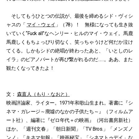
そしてもうひとつの伝説が、最後を締めるシド・ヴィシ
ャスの「
マイ・ウェイ
」（78）！ 無様になっても生き抜
いていく“Fuck all”なヘンリー・ヒルのマイ・ウェイ。馬鹿
馬鹿しくもちょっぴり切なく、笑っちゃうけど何だか泣け
てくる。しかもシドの絶唱が終わったあと、「いとしのレ
イラ」のピアノパートが再び繋がれるのだ……。ああ、また
観たくなってきたよ！
文：
森直人（もり・なおと）
映画評論家、ライター。1971年和歌山生まれ。著書に『シ
ネマ・ガレージ～廃墟のなかの子供たち～』（フィルムア
ート社）、編著に『ゼロ年代＋の映画』（河出書房新社）
ほか。「週刊文春」「朝日新聞」「TV Bros.」「メンズノ
ンノ」「キネマ旬報」「映画秘宝」「シネマトゥデイ」な