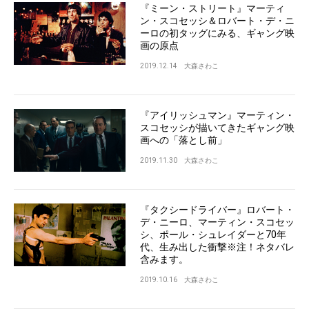
『ミーン・ストリート』マーティ
ン・スコセッシ＆ロバート・デ・ニ
ーロの初タッグにみる、ギャング映
画の原点
2019.12.14
大森さわこ
『アイリッシュマン』マーティン・
スコセッシが描いてきたギャング映
画への「落とし前」
2019.11.30
大森さわこ
『タクシードライバー』ロバート・
デ・ニーロ、マーティン・スコセッ
シ、ポール・シュレイダーと70年
代、生み出した衝撃※注！ネタバレ
含みます。
2019.10.16
大森さわこ