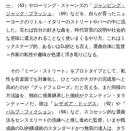
ー
」（63）やローリング・ストーンズの「
ジャンピング・
ジャック・フラッシュ
」（69）などを、自らが育ったニュ
ーヨークのリトル・イタリーのストリートやバーの中に流
した。言わば自分の好きな曲を、時代背景の説明や社会的
な意味に還元されることなく使いまくるやり方。これはミ
ックステープ的、あるいはDJ的とも言え、選曲自体に監督
＝作家の私性や趣味が色濃く浮き彫りになる。
その『ミーン・ストリート』をプロトタイプとして、私
性を音楽面でも対象化し、ひとつのガチガチの完成形へと
高めたのが『グッドフェローズ』だと言える。また同様の
方法論を、独自に発展継承した後続がクエンティン・タラ
ンティーノだ。彼は『
レザボア・ドッグス
』（92）や『
パルプ・フィクション
』（94）など、スコセッシ的な選曲
法をセンスエリートの洗練へと推し進めた監督。いまや既
成曲のDJ的構成術のスタンダードかつ無双の達人は、タラ