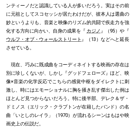
ンティーノだと認識している人が多いだろう。実はその前
に元祖としてスコセッシが居たわけだが、彼本人は選曲の
妙というよりも、音楽と映像のリズム的共闘で疾走力を強
化する方向に向かい、自身の成果を『
カジノ
』（95）や『
ウルフ・オブ・ウォールストリート
』（13）などへと延長
させている。
現在、巧みに既成曲をコーディネイトする映画の存在は
別に珍しくないが、しかし『グッドフェローズ』ほど、映
像×音楽の化学反応でこちらの感覚中枢をダイレクトに刺
激し、時にはエモーショナルに胸を掻き乱す傑出した例は
ほとんど見つからないだろう。特に後半部、デレク＆ザ・
ドミノス（エリック・クラプトンが在籍したバンド）の名
曲「いとしのレイラ」（1970）が流れるシーンはもはや映
画史上の伝説だ。