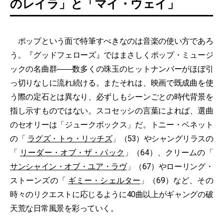
のレイラ」と「マイ・ウェイ」
ポップという面で特筆すべきなのは音楽の使い方であろ
う。『グッドフェローズ』ではまさしくポップ・ミュージ
ックの名曲群――数多くの珠玉のヒットナンバーがほぼ引
っ切りなしに流れ続ける。またそれは、映画で既成曲を使
う際の定石とは異なり、必ずしもシーンごとの時代背景を
指し示すものではない。スコセッシの言葉によれば、選曲
のセオリーは「ジュークボックス」だ。トニー・ベネット
の「
ラグズ・トゥ・リッチズ
」（53）やシャングリラスの
「
リーダー・オブ・ザ・パック
」（64）、クリームの「
サンシャイン・オブ・ユア・ラヴ
」（67）やローリング・
ストーンズの「
ギミー・シェルター
」（69）など、その
時々のリクエストに応じるように40曲以上がギャングの破
天荒な日常風景を彩っていく。