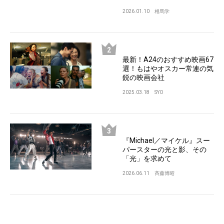
2026.01.10
相馬学
最新！A24のおすすめ映画67
選！もはやオスカー常連の気
鋭の映画会社
2025.03.18
SYO
『Michael／マイケル』スー
パースターの光と影、その
「光」を求めて
2026.06.11
斉藤博昭