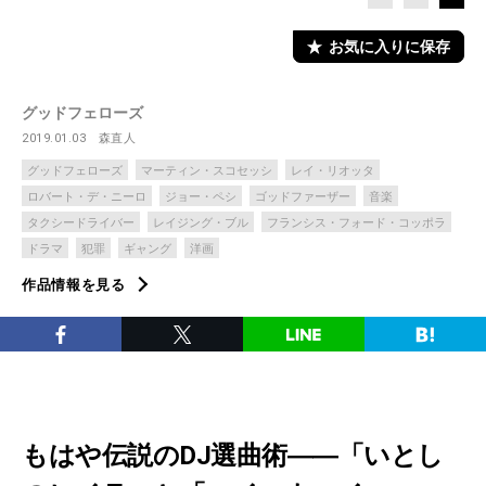
お気に入りに保存
グッドフェローズ
2019.01.03
森直人
グッドフェローズ
マーティン・スコセッシ
レイ・リオッタ
ロバート・デ・ニーロ
ジョー・ペシ
ゴッドファーザー
音楽
タクシードライバー
レイジング・ブル
フランシス・フォード・コッポラ
ドラマ
犯罪
ギャング
洋画
作品情報を見る
もはや伝説のDJ選曲術――「いとし