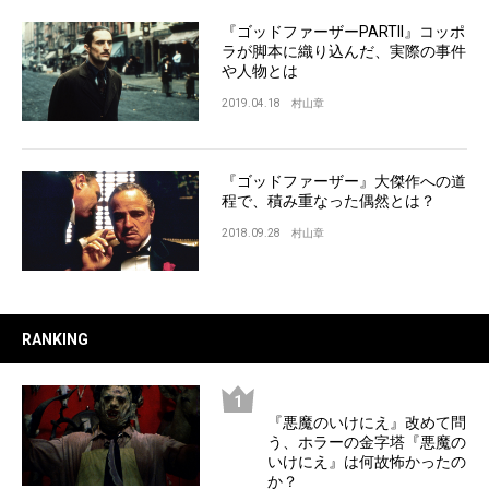
『ゴッドファーザーPARTII』コッポ
ラが脚本に織り込んだ、実際の事件
や人物とは
2019.04.18
村山章
『ゴッドファーザー』大傑作への道
程で、積み重なった偶然とは？
2018.09.28
村山章
RANKING
『悪魔のいけにえ』改めて問
う、ホラーの金字塔『悪魔の
いけにえ』は何故怖かったの
か？