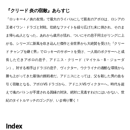
『クリード 炎の宿敵』あらすじ
『ロッキー４／炎の友情』で最大のライバルにして親友のアポロは、ロシアの
王者イワン・ドラゴと対戦。壮絶なファイトを繰り広げた末に倒され、そのま
ま帰らぬ人となった。あれから歳月が流れ、ついにその息子同士がリングに上
がる。シリーズに新風を吹き込んだ傑作と全世界から大絶賛を受けた『クリー
ド チャンプを継ぐ男』でロッキーのサポートを受け、一人前のボクサーへと成
長した亡きアポロの息子、アドニス・クリード（マイケル・B・ジョーダ
ン）。対する相手はドラゴの息子、ヴィクター。ウクライナの過酷な環境から
勝ち上がってきた最強の挑戦者だ。アドニスにとっては、父を殺した男の血を
引く宿敵となる。アポロVS.ドラゴから、アドニスVS.ヴィクターへ。時代を超
えて魂のバトンが手渡される因縁の対決。絶対に見逃すわけにはいかない。世
紀のタイトルマッチのゴングが、いま鳴り響く！
Index