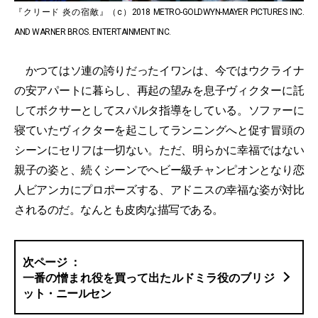
『クリード 炎の宿敵』（c）2018 METRO-GOLDWYN-MAYER PICTURES INC.
AND WARNER BROS. ENTERTAINMENT INC.
かつてはソ連の誇りだったイワンは、今ではウクライナ
の安アパートに暮らし、再起の望みを息子ヴィクターに託
してボクサーとしてスパルタ指導をしている。ソファーに
寝ていたヴィクターを起こしてランニングへと促す冒頭の
シーンにセリフは一切ない。ただ、明らかに幸福ではない
親子の姿と、続くシーンでヘビー級チャンピオンとなり恋
人ビアンカにプロポーズする、アドニスの幸福な姿が対比
されるのだ。なんとも皮肉な描写である。
一番の憎まれ役を買って出たルドミラ役のブリジ
ット・ニールセン