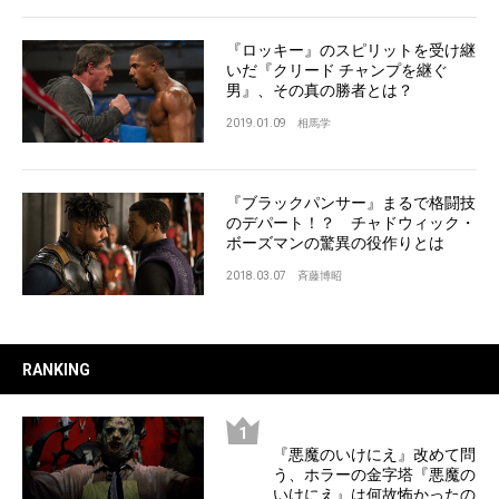
『ロッキー』のスピリットを受け継
いだ『クリード チャンプを継ぐ
男』、その真の勝者とは？
2019.01.09
相馬学
『ブラックパンサー』まるで格闘技
のデパート！？ チャドウィック・
ボーズマンの驚異の役作りとは
2018.03.07
斉藤博昭
RANKING
『悪魔のいけにえ』改めて問
う、ホラーの金字塔『悪魔の
いけにえ』は何故怖かったの