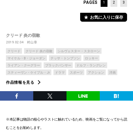
PAGES
1
2
3
お気に入りに保存
クリード 炎の宿敵
2019.02.04
村山章
クリード
クリード 炎の宿敵
シルヴェスター・スタローン
マイケル・B・ジョーダン
テッサ・トンプソン
ロッキー
ライアン・クーグラー
ブラックパンサー
ドルフ・ラングレン
スティーヴン・ケイプル・Jr
ドラマ
スポーツ
アクション
洋画
作品情報を見る
※本記事は物語の核心やラストに触れているため、映画をご覧になってから読
むことをお勧めします。