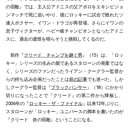
の宿敵』では、主人公アドニスの父アポロをエキシビジョ
ンマッチで死に追いやり、後にロッキーに試合で敗れたソ
連人ボクサー、イワン・ドラゴが再登場。さらにイワンの
息子ヴィクターが、ヘビー級チャンピオンとなったアドニ
スに、過去の遺恨を晴らそうと挑戦してくるのだ。
前作『
クリード チャンプを継ぐ男
』（15）は、「ロッ
キー」シリーズの生みの親であるスタローンの発案ではな
く、シリーズのファンだったライアン・クーグラー監督か
らの持ち込み企画だったことは
前の記事
でも述べた。しか
しクーグラー監督は『
ブラックパンサー
』（18）にかかり
切りになったことで『クリード』の第二作から降板し、
2006年の『
ロッキー・ザ・ファイナル
』以来12年ぶりに、
スタローンが「ロッキー」ユニバースの脚本を書いたのが
『クリード 炎の宿敵』ということになる。