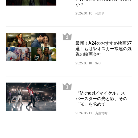
か？
2026.01.10
相馬学
最新！A24のおすすめ映画67
選！もはやオスカー常連の気
鋭の映画会社
2025.03.18
SYO
『Michael／マイケル』スー
パースターの光と影、その
「光」を求めて
2026.06.11
斉藤博昭