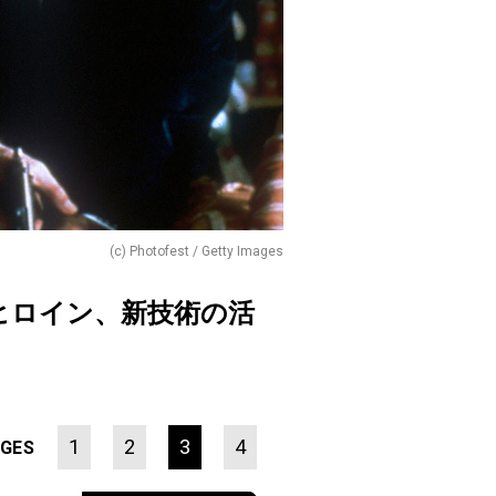
(c) Photofest / Getty Images
ヒロイン、新技術の活
1
2
3
4
GES