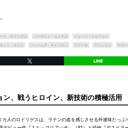
ン
ート・ロドリゲス
ハーヴェイ・カイテル
ジョージ・クルーニー
エット・ルイス
ジェームズ・キャメロン
アリータ
アクション
ホラー
ョン、戦うヒロイン、新技術の積極活用
カ人のロドリゲスは、ラテンの血を感じさせる外連味たっぷ
督デビュー作『
エル・マリアッチ
』（92）と続編『
デスペラ