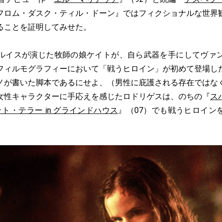
フロム・ダスク・ティル・ドーン』ではフィクショナルな世界
ることを証明してみせた。
イスが演じた牧師の娘ケイトが、自ら武器を手にしてヴァ
フィルモグラフィーにおいて「戦うヒロイン」が初めて登場し
ノが書いた脚本であるにせよ、（男性に庇護される存在ではな
女性キャラクターに手応えを感じたロドリゲスは、のちの『
ス
ト・テラー in グラインドハウス
』（07）でも戦うヒロイン