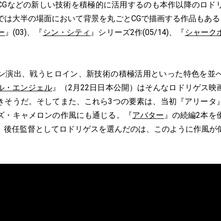
CGなどの新しい技術を積極的に活用するのも本作以降のロド
では大半の場面において背景を丸ごとCGで描画する作品もある
ー
』(03)、『
シン・シティ
』シリーズ2作(05/14)、『
シャーク
演出、戦うヒロイン、新技術の積極活用といった特色を並
ル・エンジェル
』（2月22日日本公開）はそんなロドリゲス映
きそうだ。そしてまた、これら3つの要素は、当初『アリータ
ズ・キャメロンの作風にも通じる。『
アバター
』の続編2本を
、後任監督としてロドリゲスを選んだのは、このように作風が