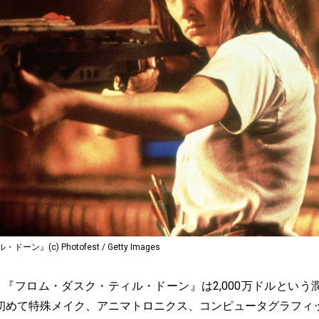
』(c) Photofest / Getty Images
『フロム・ダスク・ティル・ドーン』は2,000万ドルという
初めて特殊メイク、アニマトロニクス、コンピュータグラフィ