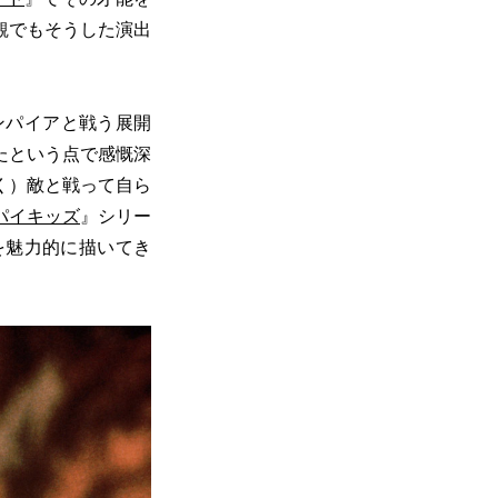
観でもそうした演出
ンパイアと戦う展開
たという点で感慨深
く）敵と戦って自ら
パイキッズ
』シリー
を魅力的に描いてき