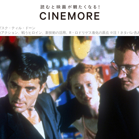
ダスク・ティル・ドーン
アクション、戦うヒロイン、新技術の活用。R・ロドリゲス進化の原点 ※注！ネタバレ含