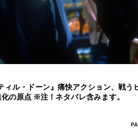
ティル・ドーン』痛快アクション、戦う
進化の原点 ※注！ネタバレ含みます。
PA