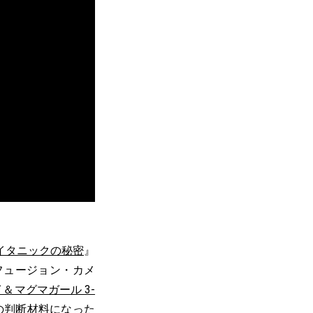
イタニックの秘密
』
フュージョン・カメ
＆マグマガール 3-
の判断材料になった