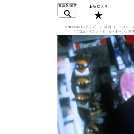
CINEMORE(シネモア)
映画
フロム・
『フロム・ダスク・ティル・ドーン』痛快