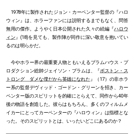
1978年に製作されたジョン・カーペンター監督の『ハロ
ウィン』は、ホラーファンには説明するまでもなく、問答
無用の傑作。ようやく日本公開された久々の続編『
ハロウ
ィン
』(18)を見ても、製作陣が同作に深い敬意を抱いてい
るのは明らかだ。
今やホラー界の最重要人物ともいえるブラムハウス・プ
ロダクション総帥ジェイソン・ブラムは、『
ボストン・ス
トロング ダメな僕だから英雄になれた
』（17）の非ホラ
ー系の監督デヴィッド・ゴードン・グリーンを招き、カー
ペンター版のスピリットを的確にとらえて、同作から40年
後の物語を創造した。彼らはもちろん、多くのフィルムメ
イカーにとってカーペンターの『ハロウィン』は指標とな
った。そのスピリットとは、いったいどこにあるのか？