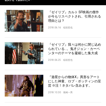
『ゼイリブ』カルト SF映画の傑作
が今もリスペクトされ、引用される
理由とは？
2018.06.16
稲垣哲也
『ゼイリブ』我々は何かに閉じ込め
られている…。鬼才ジョン・カーペ
ンターのテーマを凝縮した集大成
2018.06.25
稲垣哲也
『遊星からの物体X』異形をアート
にした神童、ロブ・ボッティンの至
芸 ※注！ネタバレ含みます。
2018.10.30
尾崎一男