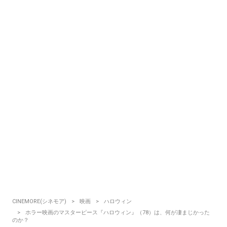
CINEMORE(シネモア)
映画
ハロウィン
ホラー映画のマスターピース『ハロウィン』（78）は、何が凄まじかった
のか？