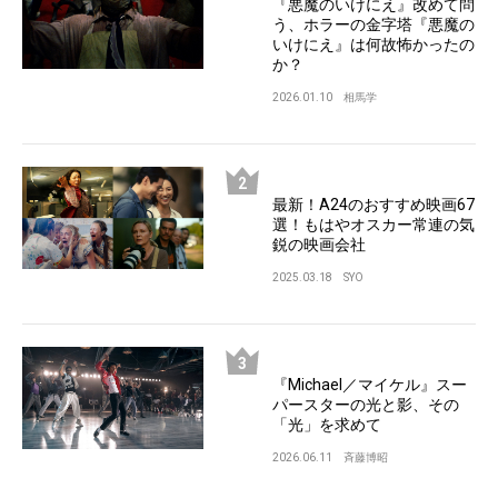
『悪魔のいけにえ』改めて問
う、ホラーの金字塔『悪魔の
いけにえ』は何故怖かったの
か？
2026.01.10
相馬学
最新！A24のおすすめ映画67
選！もはやオスカー常連の気
鋭の映画会社
2025.03.18
SYO
『Michael／マイケル』スー
パースターの光と影、その
「光」を求めて
2026.06.11
斉藤博昭