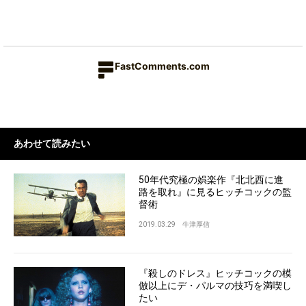
FastComments.com
あわせて読みたい
50年代究極の娯楽作『北北西に進
路を取れ』に見るヒッチコックの監
督術
2019.03.29
牛津厚信
『殺しのドレス』ヒッチコックの模
倣以上にデ・パルマの技巧を満喫し
たい