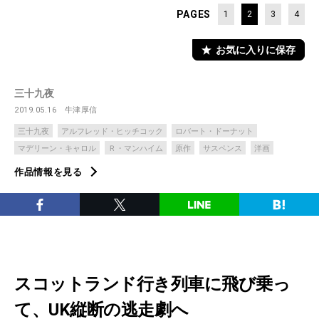
PAGES
1
2
3
4
お気に入りに保存
三十九夜
2019.05.16
牛津厚信
三十九夜
アルフレッド・ヒッチコック
ロバート・ドーナット
マデリーン・キャロル
Ｒ・マンハイム
原作
サスペンス
洋画
作品情報を見る
スコットランド行き列車に飛び乗っ
て、UK縦断の逃走劇へ