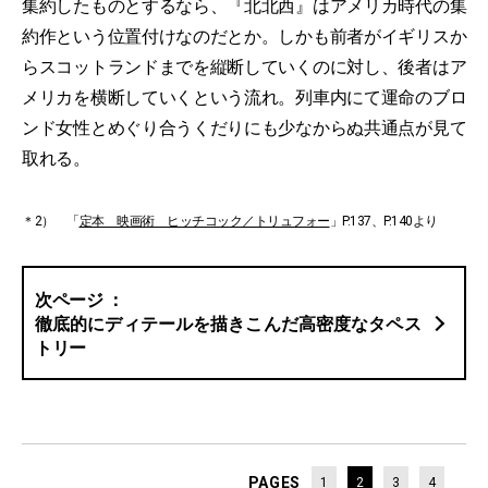
集約したものとするなら、『北北西』はアメリカ時代の集
約作という位置付けなのだとか。しかも前者がイギリスか
らスコットランドまでを縦断していくのに対し、後者はア
メリカを横断していくという流れ。列車内にて運命のブロ
ンド女性とめぐり合うくだりにも少なからぬ共通点が見て
取れる。
＊2） 「
定本 映画術 ヒッチコック／トリュフォー
」P.137、P.140より
徹底的にディテールを描きこんだ高密度なタペス
トリー
PAGES
1
2
3
4