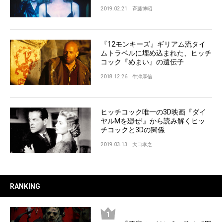
2019.02.21
斉藤博昭
『12モンキーズ』ギリアム流タイ
ムトラベルに埋め込まれた、ヒッチ
コック『めまい』の遺伝子
2018.12.26
牛津厚信
ヒッチコック唯一の3D映画『ダイ
ヤルMを廻せ!』から読み解くヒッ
チコックと3Dの関係
2019.03.13
大口孝之
RANKING