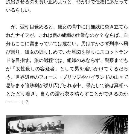
流出させるのを食い止めようと、命がけで任務にあたって
いるらしい。
が、翌朝目覚めると、彼女の背中には無残に突き立てら
れたナイフが。これは例の組織の仕業なのか？ ならば、自
分もここに留まっていては危ない。男はすかさず列車へ飛
び乗り、彼女の握りしめていた地図を頼りにスコットラン
ドを目指す。旅の過程では、組織のみならず、警察までも
が「女性殺しの容疑者」として男を追いかけてくるだろ
う。世界遺産のフォース・ブリッジやハイランドの山々で
息詰まる追跡劇が繰り広げられる中、果たして彼は真相へ
とたどり着き、自らの濡れ衣を晴らすことができるのか
————！？