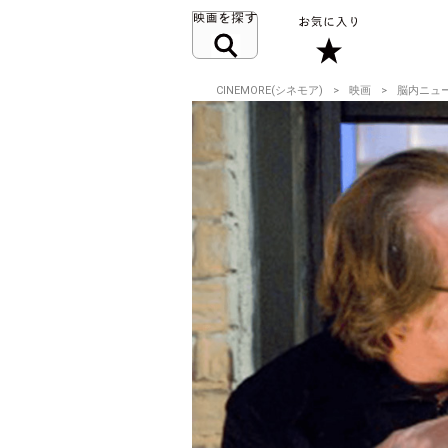
CINEMORE(シネモア)
映画
脳内ニュ