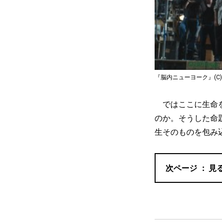
『脳内ニューヨーク』(C)2008 K
ではここに生命を
のか。そうした命
生そのものを包み
見