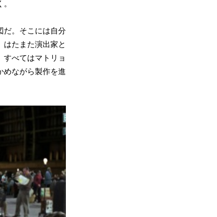
く。
図だ。そこには自分
。はたまた演出家と
。すべてはマトリョ
かめながら製作を進