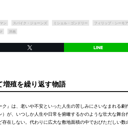
マン
スパイク・ジョーンズ
ミシェル・ゴンドリー
フィリップ・シーモ
マ
洋画
て増殖を繰り返す物語
ク』は、老いや不安といった人生の苦しみにさいなまれる劇
ン）が、いつしか人生や日常を俯瞰するかのような壮大な舞台
ど存在しない。代わりに広大な敷地面積の中でおびただしい数