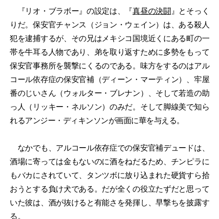
『リオ・ブラボー』の設定は、『
真昼の決闘
』とそっく
りだ。保安官チャンス（ジョン・ウェイン）は、ある殺人
犯を逮捕するが、その兄はメキシコ国境近くにある町の一
帯を牛耳る人物であり、弟を取り返すために多勢をもって
保安官事務所を襲撃にくるのである。味方をするのはアル
コール依存症の保安官補（ディーン・マーティン）、牢屋
番のじいさん（ウォルター・ブレナン）、そして若造の助
っ人（リッキー・ネルソン）のみだ。そして脚線美で知ら
れるアンジー・ディキンソンが画面に華を与える。
なかでも、アルコール依存症での保安官補デュードは、
酒場に寄っては金もないのに酒をねだるため、チンピラに
もバカにされていて、タンツボに放り込まれた硬貨すら拾
おうとする負け犬である。だが全くの役立たずだと思って
いた彼は、酒が抜けると有能さを発揮し、早撃ちを披露す
る。