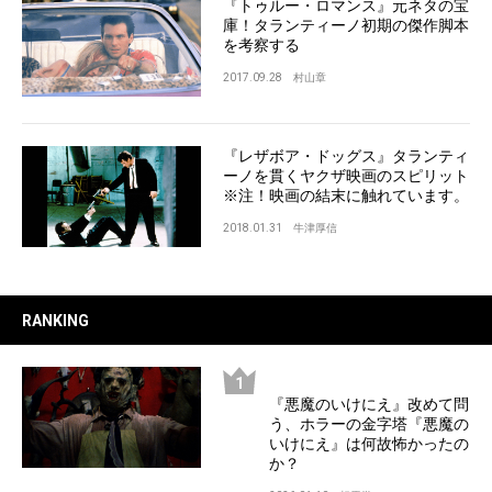
『トゥルー・ロマンス』元ネタの宝
庫！タランティーノ初期の傑作脚本
を考察する
2017.09.28
村山章
『レザボア・ドッグス』タランティ
ーノを貫くヤクザ映画のスピリット
※注！映画の結末に触れています。
2018.01.31
牛津厚信
RANKING
『悪魔のいけにえ』改めて問
う、ホラーの金字塔『悪魔の
いけにえ』は何故怖かったの
か？