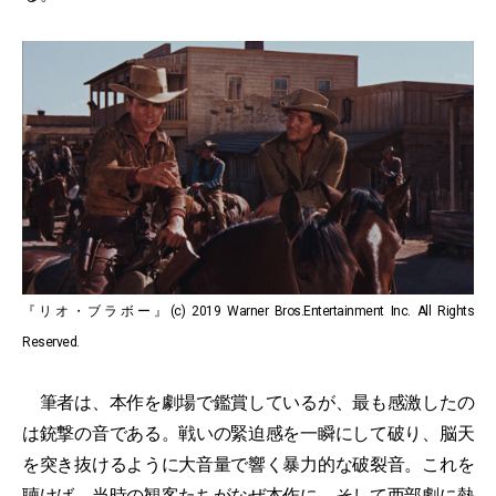
『リオ・ブラボー』(c) 2019 Warner Bros.Entertainment Inc. All Rights
Reserved.
筆者は、本作を劇場で鑑賞しているが、最も感激したの
は銃撃の音である。戦いの緊迫感を一瞬にして破り、脳天
を突き抜けるように大音量で響く暴力的な破裂音。これを
聴けば、当時の観客たちがなぜ本作に、そして西部劇に熱