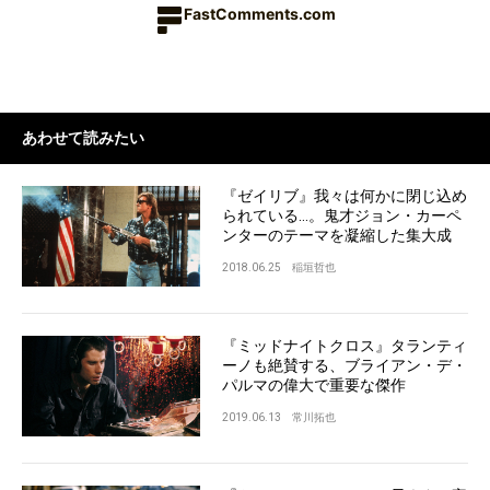
FastComments.com
あわせて読みたい
『ゼイリブ』我々は何かに閉じ込め
られている…。鬼才ジョン・カーペ
ンターのテーマを凝縮した集大成
2018.06.25
稲垣哲也
『ミッドナイトクロス』タランティ
ーノも絶賛する、ブライアン・デ・
パルマの偉大で重要な傑作
2019.06.13
常川拓也