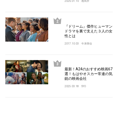
2026.01.10
相馬学
『ドリーム』傑作ヒューマン
ドラマを裏で支えた３人の女
性とは
2017.10.03
牛津厚信
最新！A24のおすすめ映画67
選！もはやオスカー常連の気
鋭の映画会社
2025.03.18
SYO