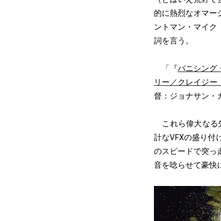
的に熱烈なオマー
ントマン・マイク
詞を言う。
「『
バニシング
リー／クレイジー
督：ジョナサン・
これら偉大なる先
計なVFXの盛り付
のスピードで突っ
音を唸らせて豪快