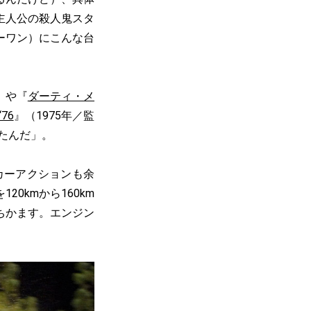
主人公の殺人鬼スタ
ーワン）にこんな台
）や『
ダーティ・メ
76
』（1975年／監
たんだ」。
カーアクションも余
0kmから160km
ちかます。エンジン