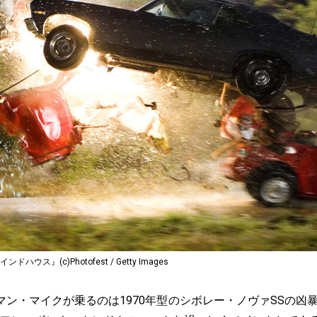
ハウス』(c)Photofest / Getty Images
ン・マイクが乗るのは1970年型のシボレー・ノヴァSSの凶暴