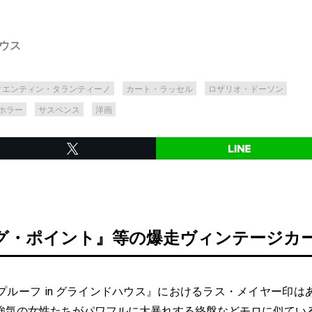
ハウス
クエンティン・タランティーノ
カート・ラッセル
ロザリオ・ドーソン
ホラー
サスペンス
洋画
グ・ポイント』等の爆走ヴィンテージカ
ルーフ in グラインドハウス』におけるラス・メイヤー印は
強気の女性たちがパワフルに大暴れする終盤などモロに似てい