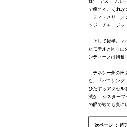
様”＝デス・プル
で痺れる。それが
ーティ・メリー／
ッジ・チャージャ
そして後半、マイ
たモデルと同じ白の
ンティーノは興奮
テネシー州の田舎
む。『バニシング
ひたすらアクセル
滅が、シスターフ
の眼で観ても実に
超