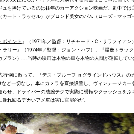
ジュを捧げているのは往年のカーアクション映画だ。劇中では
（カート・ラッセル）がブロンド美女のパム（ローズ・マッゴ
・ポイント
』（1971年／監督：リチャード・C・サラフィアン
・ラリー
』（1974年／監督：ジョン・ハフ）、『
爆走トラック‘
カプラン）……当時の映画は本物の車を本物の人間が運転してい
行例に倣って、『デス・プルーフ in グラインドハウス』の
けなど一切なし。車にカメラを直接設置し、ヴィンテージカーを12
走らせ、ドライバーの凄腕テクで実際に横転やクラッシュをぶ
に暴れ回るデカいアメ車は実に官能的だ。