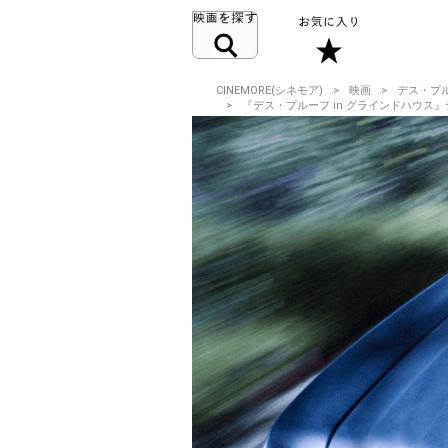
CINEMORE(シネモア)
映画
デス・プル
『デス・プルーフ in グラインドハウ