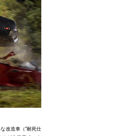
な改造車（“耐死仕