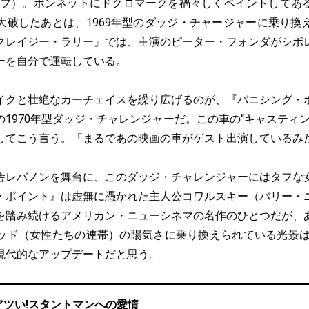
ーフ）。ボンネットにドクロマークを禍々しくペイントしてあ
大破したあとは、1969年型のダッジ・チャージャーに乗り換
クレイジー・ラリー』では、主演のピーター・フォンダがシボ
ーを自分で運転している。
クと壮絶なカーチェイスを繰り広げるのが、『バニシング・
1970年型ダッジ・チャレンジャーだ。この車の“キャスティ
してこう言う。「まるであの映画の車がゲスト出演しているみ
レバノンを舞台に、このダッジ・チャレンジャーにはタフな
・ポイント』は虚無に憑かれた主人公コワルスキー（バリー・
を踏み続けるアメリカン・ニューシネマの名作のひとつだが、
ッド（女性たちの連帯）の陽気さに乗り換えられている光景は、
現代的なアップデートだと思う。
アツい!スタントマンへの愛情