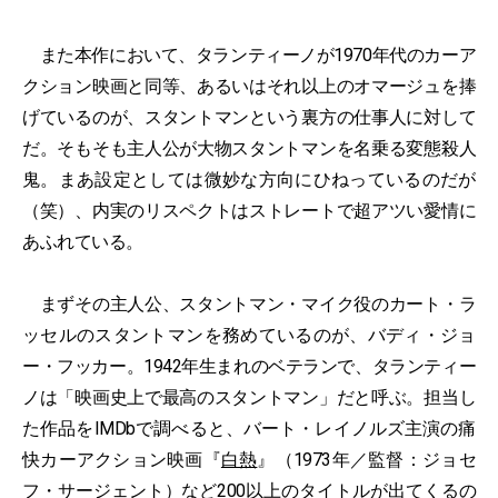
また本作において、タランティーノが1970年代のカーア
クション映画と同等、あるいはそれ以上のオマージュを捧
げているのが、スタントマンという裏方の仕事人に対して
だ。そもそも主人公が大物スタントマンを名乗る変態殺人
鬼。まあ設定としては微妙な方向にひねっているのだが
（笑）、内実のリスペクトはストレートで超アツい愛情に
あふれている。
まずその主人公、スタントマン・マイク役のカート・ラ
ッセルのスタントマンを務めているのが、バディ・ジョ
ー・フッカー。1942年生まれのベテランで、タランティー
ノは「映画史上で最高のスタントマン」だと呼ぶ。担当し
た作品をIMDbで調べると、バート・レイノルズ主演の痛
快カーアクション映画『
白熱
』（1973年／監督：ジョセ
フ・サージェント）など200以上のタイトルが出てくるの