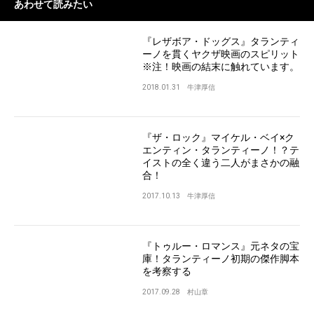
あわせて読みたい
『レザボア・ドッグス』タランティ
ーノを貫くヤクザ映画のスピリット
※注！映画の結末に触れています。
2018.01.31
牛津厚信
『ザ・ロック』マイケル・ベイ×ク
エンティン・タランティーノ！？テ
イストの全く違う二人がまさかの融
合！
2017.10.13
牛津厚信
『トゥルー・ロマンス』元ネタの宝
庫！タランティーノ初期の傑作脚本
を考察する
2017.09.28
村山章