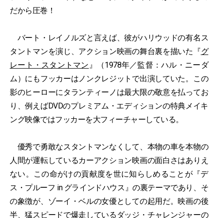
だから圧巻！
バート・レイノルズと言えば、彼がハリウッドの有名ス
タントマンを演じ、アクション映画の舞台裏を描いた『
グ
レート・スタントマン
』（1978年／監督：ハル・ニーダ
ム）にもフッカーはノンクレジットで出演していた。この
影のヒーローにタランティーノは最大限の敬意を払ってお
り、例えばDVDのプレミアム・エディションの特典メイキ
ング映像ではフッカーを大フィーチャーしている。
優秀で勇敢なスタントマンなくして、本物の車を本物の
人間が運転しているカーアクション映画の面白さはありえ
ない。この命がけの貢献度を世に知らしめることが『デ
ス・プルーフ in グラインドハウス』の裏テーマであり、そ
の象徴が、ゾーイ・ベルの女優としての起用だ。映画の後
半、猛スピードで爆走しているダッジ・チャレンジャーの