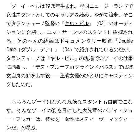
ゾーイ・ベルは1978年生まれ。母国ニュージーランドで
女性スタントとしてのキャリアを始め、やがて渡米。そこ
でタランティーノ監督の『
キル・ビル
』（03）のオーディ
ションに合格し、ユマ・サーマンのスタントに抜擢され
る。そのへんの経緯はドキュメンタリー映画『Double
Dare（ダブル・デア）』（04）で紹介されているのだが、
タランティーノは『キル・ビル』の現場でのゾーイの仕事
に感激し、『デス・プルーフ in グラインドハウス』では彼
女自身の顔を出す役――主演女優のひとりにキャスティン
グしたのだ。
もちろんゾーイはどんな危険なスタントも自前でこな
す。そんなゾーイの姿を目にした大先輩のバディ・ジョ
ー・フッカーは、彼女を「女性版スティーヴ・マックィー
ンだ」と呼ぶ。