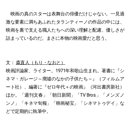
映画の真のスターは表舞台の俳優だけじゃない。一見過
激な要素に満ちあふれたタランティーノの作品の中には、
映画を裏で支える職人たちへの深い理解と配慮、優しさが
詰まっているのだ。まさに本物の映画愛だと思う。
文：
森直人（もり・なおと）
映画評論家、ライター。1971年和歌山生まれ。著書に『シ
ネマ・ガレージ～廃墟のなかの子供たち～』（フィルムア
ート社）、編著に『ゼロ年代＋の映画』（河出書房新社）
ほか。「週刊文春」「朝日新聞」「TV Bros.」「メンズノ
ンノ」「キネマ旬報」「映画秘宝」「シネマトゥデイ」な
どで定期的に執筆中。