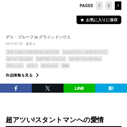
PAGES
1
2
3
お気に入りに保存
デス・プルーフ in グラインドハウス
2019.07.22
森直人
デス・プルーフ in グラインドハウス
クエンティン・タランティーノ
カート・ラッセル
ロザリオ・ドーソン
ローズ・マッゴーワン
アクション
ホラー
サスペンス
洋画
作品情報を見る
超アツい!スタントマンへの愛情