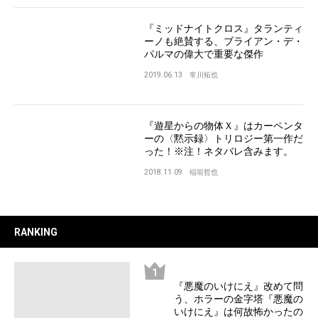
『ミッドナイトクロス』タランティ
ーノも絶賛する、ブライアン・デ・
パルマの偉大で重要な傑作
2019.06.13
常川拓也
『遊星からの物体Ｘ』はカーペンタ
ーの〈黙示録〉トリロジー第一作だ
った！※注！ネタバレ含みます。
2018.11.09
稲垣哲也
RANKING
『悪魔のいけにえ』改めて問
う、ホラーの金字塔『悪魔の
いけにえ』は何故怖かったの