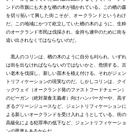
ンドの市旗にも大きな楢の木が描かれている。この楢の森
を切り拓いて興した街こそが、オークランドというわけ
だ。この地域にかつて屹立していた楢の木のように、生粋
のオークランド市民は伐採され、金持ち連中のために街を
追い出されなくてはならないのだ。
黒人のコリンは、楢の木のように自分も刈られ、いずれ
は街を出なければならないのではないかと、危惧する。古
い老木を伐採し、新しい苗木を植え付ける。それがジェン
トリフィケーションの現実なのだ。しかしコリンは、クイ
ックウェイ（オークランド発のファストフードチェーン）
のビーガン（絶対菜食主義者）向けハンバーガーや、高す
ぎるグリーンジュースなど、ジェントリフィケーションに
よる新しいオークランドを受け入れようとしている。街の
高級化による犯罪率の低下など、ジェントリフィケーショ
ンの恩恵もあるからだ。