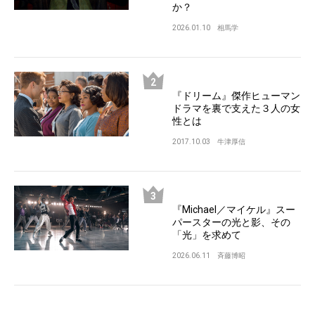
か？
2026.01.10
相馬学
『ドリーム』傑作ヒューマン
ドラマを裏で支えた３人の女
性とは
2017.10.03
牛津厚信
『Michael／マイケル』スー
パースターの光と影、その
「光」を求めて
2026.06.11
斉藤博昭