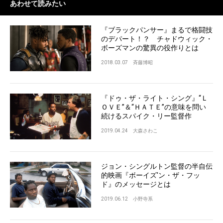
あわせて読みたい
『ブラックパンサー』まるで格闘技
のデパート！？ チャドウィック・
ボーズマンの驚異の役作りとは
2018.03.07
斉藤博昭
『ドゥ・ザ・ライト・シング』“Ｌ
ＯＶＥ”＆“ＨＡＴＥ”の意味を問い
続けるスパイク・リー監督作
2019.04.24
大森さわこ
ジョン・シングルトン監督の半自伝
的映画『ボーイズ'ン・ザ・フッ
ド』のメッセージとは
2019.06.12
小野寺系