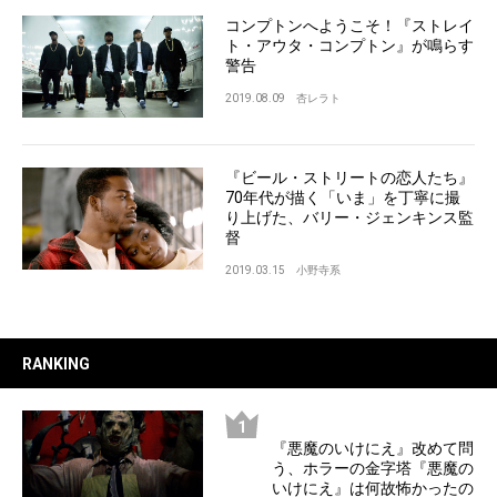
コンプトンへようこそ！『ストレイ
ト・アウタ・コンプトン』が鳴らす
警告
2019.08.09
杏レラト
『ビール・ストリートの恋人たち』
70年代が描く「いま」を丁寧に撮
り上げた、バリー・ジェンキンス監
督
2019.03.15
小野寺系
RANKING
『悪魔のいけにえ』改めて問
う、ホラーの金字塔『悪魔の
いけにえ』は何故怖かったの