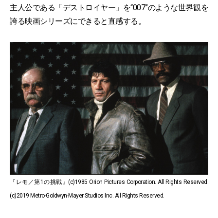
主人公である「デストロイヤー」を“007”のような世界観を
誇る映画シリーズにできると直感する。
『レモ／第1の挑戦』(c)1985 Orion Pictures Corporation. All Rights Reserved.
(c)2019 Metro-Goldwyn-Mayer Studios Inc. All Rights Reserved.