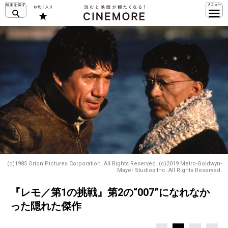
(c)1985 Orion Pictures Corporation. All Rights Reserved. (c)2019 Metro-Goldwyn-
Mayer Studios Inc. All Rights Reserved.
『レモ／第1の挑戦』第2の“007”になれなか
った隠れた傑作