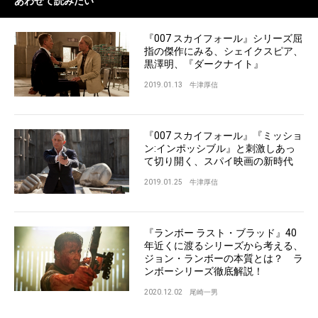
あわせて読みたい
『007 スカイフォール』シリーズ屈
指の傑作にみる、シェイクスピア、
黒澤明、『ダークナイト』
2019.01.13
牛津厚信
『007 スカイフォール』『ミッショ
ン:インポッシブル』と刺激しあっ
て切り開く、スパイ映画の新時代
2019.01.25
牛津厚信
『ランボー ラスト・ブラッド』40
年近くに渡るシリーズから考える、
ジョン・ランボーの本質とは？ ラ
ンボーシリーズ徹底解説！
2020.12.02
尾崎一男