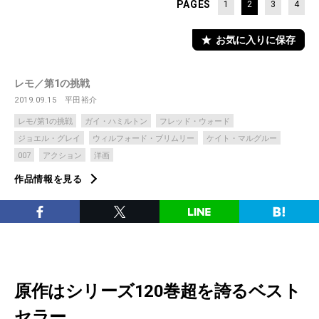
PAGES
1
2
3
4
お気に入りに保存
レモ／第1の挑戦
2019.09.15
平田裕介
レモ/第1の挑戦
ガイ・ハミルトン
フレッド・ウォード
ジョエル・グレイ
ウィルフォード・ブリムリー
ケイト・マルグルー
007
アクション
洋画
作品情報を見る
原作はシリーズ120巻超を誇るベスト
セラー