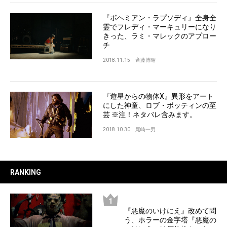
『ボヘミアン・ラプソディ』全身全
霊でフレディ・マーキュリーになり
きった、ラミ・マレックのアプロー
チ
2018.11.15
斉藤博昭
『遊星からの物体X』異形をアート
にした神童、ロブ・ボッティンの至
芸 ※注！ネタバレ含みます。
2018.10.30
尾崎一男
RANKING
『悪魔のいけにえ』改めて問
う、ホラーの金字塔『悪魔の