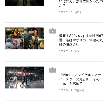
いけにえ』は何故怖かったの
か？
2026.01.10
相馬学
最新！A24のおすすめ映画67
選！もはやオスカー常連の気
鋭の映画会社
2025.03.18
SYO
『Michael／マイケル』スー
パースターの光と影、その
「光」を求めて
2026.06.11
斉藤博昭