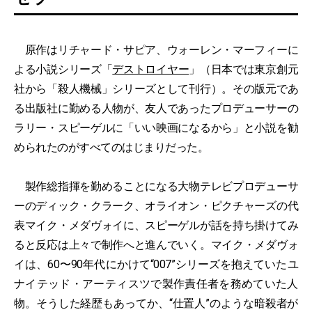
原作はリチャード・サピア、ウォーレン・マーフィーに
よる小説シリーズ「
デストロイヤー
」（日本では東京創元
社から「殺人機械」シリーズとして刊行）。その版元であ
る出版社に勤める人物が、友人であったプロデューサーの
ラリー・スピーゲルに「いい映画になるから」と小説を勧
められたのがすべてのはじまりだった。
製作総指揮を勤めることになる大物テレビプロデューサ
ーのディック・クラーク、オライオン・ピクチャーズの代
表マイク・メダヴォイに、スピーゲルが話を持ち掛けてみ
ると反応は上々で制作へと進んでいく。マイク・メダヴォ
イは、60〜90年代にかけて“007”シリーズを抱えていたユ
ナイテッド・アーティスツで製作責任者を務めていた人
物。そうした経歴もあってか、“仕置人”のような暗殺者が