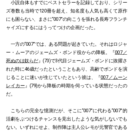
小説自体もすでにベストセラーを記録しており、シリー
ズ巻数も当時で120冊を超え、知名度も人気も高くて原作
にも困らない、まさに“007”の向こうを張れる長寿フランチ
ャイズにするにはうってつけの企画だった。
一方の“007”では、ある問題が起きていた。それはロジャ
ー・ムーアのジェームズ・ボンド役からの降板。『
007／
死ぬのは奴らだ
』(73)で3代目ジェームズ・ボンドに抜擢さ
れた時に46歳だったということもあり、高齢でボンドを演
じることに迷いが生じていたという彼は、『
007／ムーン
レイカー
』(79)から降板の時期を伺っている状態だったの
だ。
こちらの完全な憶測だが、そこに“007”に代わる“007”的
活劇をぶつけるチャンスを見出したような気がしないでも
ない。いずれにせよ、制作陣は主人公レモが元警官である