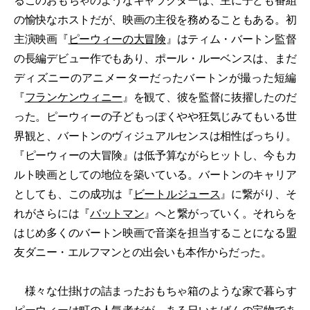
るこのおもちゃのようなキャラクターは、主に子ども番組
の愉快なホストだが、映画の主役を務めることもある。初
主演映画『
ピーウィーの大冒険
』はティム・バートン監督
の長編デビュー作でもあり、ポール・ルーベンスは、まだ
ディズニーのアニメーターだったバートンが撮った短編
『
フランケンウィニー
』を観て、彼を監督に抜擢したのだ
った。ピーウィーの子どもっぽくやや狂気じみてもいる世
界観と、バートンのヴィジュアルセンスは相性ばっちり。
『ピーウィーの大冒険』は低予算ながらヒットし、今もカ
ルト映画としての地位を築いている。バートンのキャリア
としても、この成功は『
ビートルジュース
』に繋がり、そ
れがさらには『
バットマン
』へと繋がっていく。それらを
はじめ多くのバートン映画で音楽を担当することになる盟
友ダニー・エルフマンとの出会いも本作からだった。
様々な仕掛けの詰まったおもちゃ箱のような家で暮らす