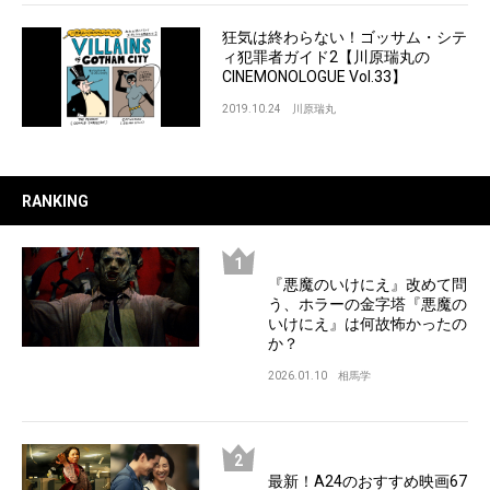
狂気は終わらない！ゴッサム・シテ
ィ犯罪者ガイド2【川原瑞丸の
CINEMONOLOGUE Vol.33】
2019.10.24
川原瑞丸
RANKING
『悪魔のいけにえ』改めて問
う、ホラーの金字塔『悪魔の
いけにえ』は何故怖かったの
か？
2026.01.10
相馬学
最新！A24のおすすめ映画67