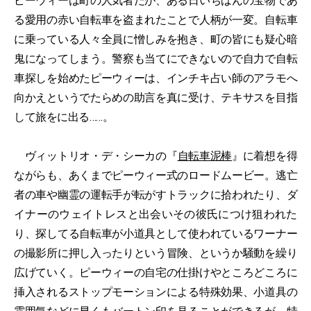
ピーウィーは町の人気者だが、ある日いちばんの宝物であ
る愛用の赤い自転車を盗まれたことで人柄が一変。自転車
に乗っている人々全員に憎しみを抱き、町の皆にも疑心暗
鬼になってしまう。警察も当てにできないので自力で自転
車探しを始めたピーウィーは、インチキ占い師のアラモへ
向かえというでたらめの助言を真に受け、テキサスを目指
して旅をに出る……。
ヴィットリオ・デ・シーカの『
自転車泥棒
』に着想を得
ながらも、あくまでピーウィー式のロードムービー。逃亡
者の車や幽霊の運転手が転がすトラックに拾われたり、ダ
イナーのウェイトレスと出会いその彼氏につけ狙われた
り、探してる自転車が小道具として使われているワーナー
の撮影所に押し入ったりという冒険、というか騒動を繰り
広げていく。ピーウィーの自宅の仕掛けやところどころに
挿入されるストップモーションによる特殊効果、小道具の