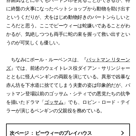
雰囲気などに早くもバートン印を見ることができるが、特
に終盤の火事になったペットショップから動物を助け出す
というくだりが、犬をはじめ動物好きのバートンらしいと
ころだと思う。ここでピーウィーは蛇嫌いであることがわ
かるが、気絶しつつも両手に蛇の束を握って救い出すとい
うのが可笑しくも優しい。
ちなみにポール・ルーベンスは、『
バットマン リターン
ズ
』では、前述のウェイトレス役ダイアン・サリンジャー
とともに怪人ペンギンの両親を演じている。異形で凶暴な
赤ん坊を下水道に捨ててしまう夫妻の姿は印象的だが、バ
ットマン登場以前のゴッサム・シティでの悪党たちの抗争
を描いたドラマ「
ゴッサム
」でも、ロビン・ロード・テイ
ラーが演じるペンギンの父親役を務めている。
ピーウィーのプレイハウス