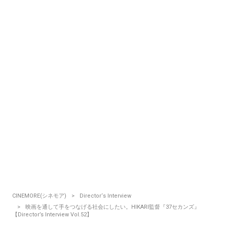
CINEMORE(シネモア)
Director‘s Interview
映画を通して手をつなげる社会にしたい。HIKARI監督『37セカンズ』
【Director’s Interview Vol.52】