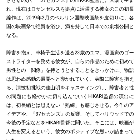
させるのが、『37セカンズ』のHIKARI監督だ。大阪で生ま
れ、現在はロサンゼルスを拠点に活躍する彼女のこの初長
編作は、2019年2月のベルリン国際映画祭を皮切りに、各
国の映画祭で絶賛を浴び、満を持して日本での劇場公開と
なる。
障害を抱え、車椅子生活を送る23歳のユマ。漫画家のゴー
ストライターを務める彼女が、自らの作品のために初めて
男性との「関係」を持とうとすることをきっかけに、物語
は思わぬ感動の展開へと導かれていく。実際に障害を抱え
る、演技初挑戦の佳山明をキャスティングし、障害者と性
の問題にも軽やかに切り込んでいくHIKARI監督の演出に
は、初長編とは思えない「熟練」も感じさせる。今作のア
イデアや、『37セカンズ』の反響、そしてハリウッドでの
今後の予定などをHIKARI監督に聞いた。そこには、映画が
人生を変えるという、彼女のポジティブな思いが詰まって