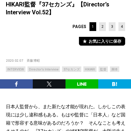
HIKARI監督『37セカンズ』【Director’s
Interview Vol.52】
PAGES
1
2
3
4
お気に入りに保存
2020.02.07
斉藤博昭
INTERVIEW
Director’s Interview
37セカンズ
HIKARI
監督
脚本
日本人監督から、また新たな才能が現れた。しかしこの表
現には少し違和感もある。もはや監督に「日本人」など国
籍で形容する意味があるのだろうか？ そんなことも考え