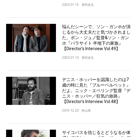
2020.01.13
香田史生
悩んだシーンで、ソン・ガンホが演
じるから大丈夫だと気づかされまし
た。ポン・ジュノ監督&ソン・ガン
ホ『パラサイト 半地下の家族』
【Director’s Interview Vol.49】
2020.01.10
香田史生
デニス・ホッパーを認識したのは7
歳の時に見た『ブルーベルベット』
だよ。ニック・エベリング監督『デ
ニス・ホッパー／狂気の旅路』
【Director’s Interview Vol.48】
2019.12.20
村山章
サイコパスを信じるとどうなるか体