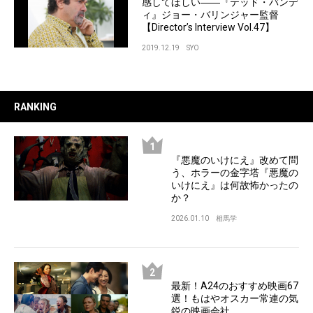
感してほしい――『テッド・バンデ
ィ』ジョー・バリンジャー監督
【Director’s Interview Vol.47】
2019.12.19
SYO
RANKING
『悪魔のいけにえ』改めて問
う、ホラーの金字塔『悪魔の
いけにえ』は何故怖かったの
か？
2026.01.10
相馬学
最新！A24のおすすめ映画67
選！もはやオスカー常連の気
鋭の映画会社