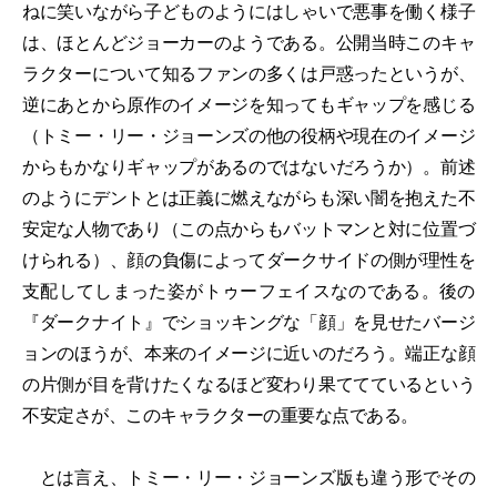
ねに笑いながら子どものようにはしゃいで悪事を働く様子
は、ほとんどジョーカーのようである。公開当時このキャ
ラクターについて知るファンの多くは戸惑ったというが、
逆にあとから原作のイメージを知ってもギャップを感じる
（トミー・リー・ジョーンズの他の役柄や現在のイメージ
からもかなりギャップがあるのではないだろうか）。前述
のようにデントとは正義に燃えながらも深い闇を抱えた不
安定な人物であり（この点からもバットマンと対に位置づ
けられる）、顔の負傷によってダークサイドの側が理性を
支配してしまった姿がトゥーフェイスなのである。後の
『ダークナイト』でショッキングな「顔」を見せたバージ
ョンのほうが、本来のイメージに近いのだろう。端正な顔
の片側が目を背けたくなるほど変わり果ててているという
不安定さが、このキャラクターの重要な点である。
とは言え、トミー・リー・ジョーンズ版も違う形でその