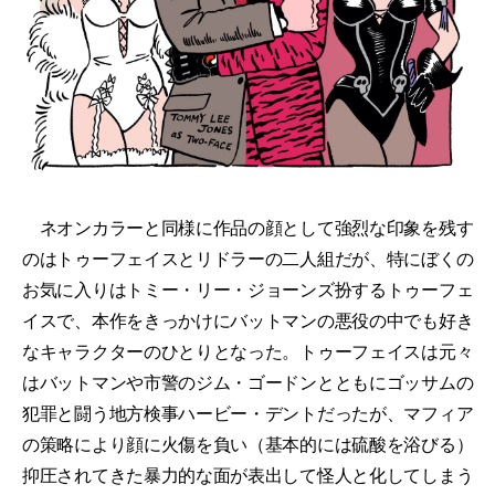
ネオンカラーと同様に作品の顔として強烈な印象を残す
のはトゥーフェイスとリドラーの二人組だが、特にぼくの
お気に入りはトミー・リー・ジョーンズ扮するトゥーフェ
イスで、本作をきっかけにバットマンの悪役の中でも好き
なキャラクターのひとりとなった。トゥーフェイスは元々
はバットマンや市警のジム・ゴードンとともにゴッサムの
犯罪と闘う地方検事ハービー・デントだったが、マフィア
の策略により顔に火傷を負い（基本的には硫酸を浴びる）
抑圧されてきた暴力的な面が表出して怪人と化してしまう