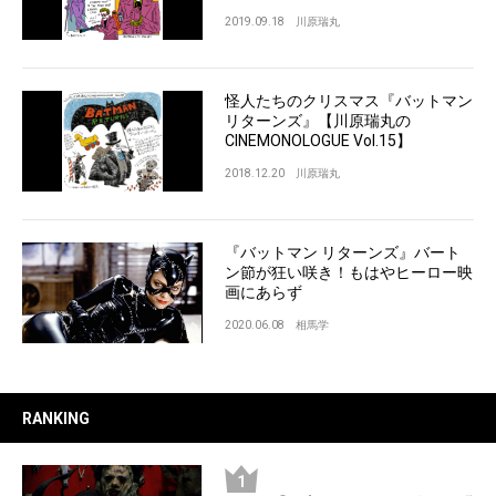
2019.09.18
川原瑞丸
怪人たちのクリスマス『バットマン
リターンズ』【川原瑞丸の
CINEMONOLOGUE Vol.15】
2018.12.20
川原瑞丸
『バットマン リターンズ』バート
ン節が狂い咲き！もはやヒーロー映
画にあらず
2020.06.08
相馬学
RANKING