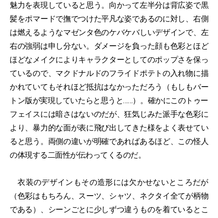
魅力を表現していると思う。向かって左半分は背広姿で黒
髪をポマードで撫でつけた平凡な姿であるのに対し、右側
は燃えるようなマゼンタ色のケバケバしいデザインで、左
右の強弱は申し分ない。ダメージを負った顔も色彩とほど
ほどなメイクによりキャラクターとしてのポップさを保っ
ているので、マクドナルドのフライドポテトの入れ物に描
かれていてもそれほど抵抗はなかっただろう（もしもバー
トン版が実現していたらと思うと……）。確かにこのトゥー
フェイスには暗さはないのだが、狂気じみた派手な色彩に
より、暴力的な面が表に飛び出してきた様をよく表せてい
ると思う。両側の違いが明確であればあるほど、この怪人
の体現する二面性が伝わってくるのだ。
衣装のデザインもその造形には欠かせないところだが
（色彩はもちろん、スーツ、シャツ、ネクタイ全てが柄物
である）、シーンごとに少しずつ違うものを着ているとこ