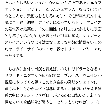
ろもおもしろいというか、かわいいところである。元々フ
ァッション・デザイナーだったシュマッカーならではとい
うところか。美術もおもしろいが、中でも部屋の真ん中を
境に全く違う調度、デザインになっているトゥーフェイス
の隠れ家が最高だ。その二面性（と呼ぶにはあまりに表面
的な感じなのだが）を反映させた部屋に加え、シュガーと
スパイスというやはり対になるような格好の情婦がいるの
だが、ライトサイドのシュガー役はドリュー・バリモアだ
ったりする。
ちなみに意外な出演と言えば、のちにリドラーとなるエ
ドワード・ニグマが務める部署に、ブルース・ウェインが
視察にやってくる際（このとき自身の発明をウェインに一
蹴されることからニグマは悪に走る）、背後にひかえる側
近の中にジョン・ファヴローがいるのには驚いた。若くて
痩せていて全然印象が違うし、セリフもなければアップに