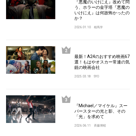
『悪魔のいけにえ』改めて問
う、ホラーの金字塔『悪魔の
いけにえ』は何故怖かったの
か？
2026.01.10
相馬学
最新！A24のおすすめ映画67
選！もはやオスカー常連の気
鋭の映画会社
2025.03.18
SYO
『Michael／マイケル』スー
パースターの光と影、その
「光」を求めて
2026.06.11
斉藤博昭