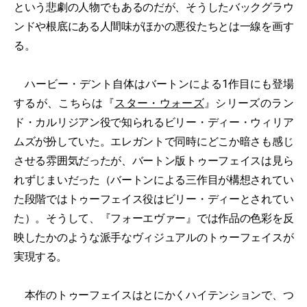
という悲劇の人物でもあるのだが、そうしたバックグラウ
ンドや根底にある人間味がほかの悪役たちとは一線を画す
る。
ハービー・デント自体はバートンによる1作目にも登場
するが、こちらは『
スター・ウォーズ
』シリーズのラン
ド・カルリジアン役で知られるビリー・ディー・ウィリア
ムズが扮していた。エレガントで同時にどこか暗さも感じ
させる雰囲気だったが、バートン版トゥーフェイスは見ら
れずじまいだった（バートンによる三作目が構想されてい
た段階ではトゥーフェイス役はビリー・ディーとされてい
た）。そうして、『フォーエヴァー』では作品の色彩を反
映したかのような派手なヴィジュアルのトゥーフェイスが
実現する。
本作のトゥーフェイスはとにかくハイテンションで、つ