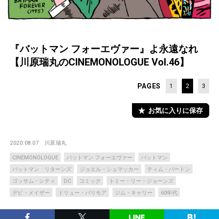
『バットマン フォーエヴァー』よ永遠なれ
【川原瑞丸のCINEMONOLOGUE Vol.46】
PAGES
1
2
3
お気に入りに保存
2020.08.07
川原瑞丸
CINEMONOLOGUE
バットマン フォーエヴァー
バットマン
バットマン リターンズ
ジョエル・シュマッカー
ティム・バートン
ゴッサム・シティ
DC
コミック
トミー・リー・ジョーンズ
デビ・メイザー
ドリュー・バリモア
ジム・キャリー
60年代