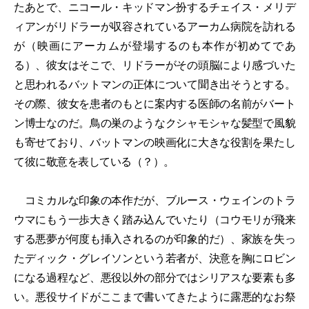
たあとで、ニコール・キッドマン扮するチェイス・メリデ
ィアンがリドラーが収容されているアーカム病院を訪れる
が（映画にアーカムが登場するのも本作が初めてであ
る）、彼女はそこで、リドラーがその頭脳により感づいた
と思われるバットマンの正体について聞き出そうとする。
その際、彼女を患者のもとに案内する医師の名前がバート
ン博士なのだ。鳥の巣のようなクシャモシャな髪型で風貌
も寄せており、バットマンの映画化に大きな役割を果たし
て彼に敬意を表している（？）。
コミカルな印象の本作だが、ブルース・ウェインのトラ
ウマにもう一歩大きく踏み込んでいたり（コウモリが飛来
する悪夢が何度も挿入されるのが印象的だ）、家族を失っ
たディック・グレイソンという若者が、決意を胸にロビン
になる過程など、悪役以外の部分ではシリアスな要素も多
い。悪役サイドがここまで書いてきたように露悪的なお祭