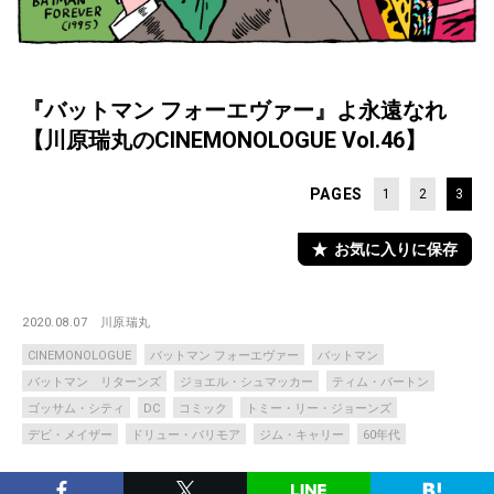
『バットマン フォーエヴァー』よ永遠なれ
【川原瑞丸のCINEMONOLOGUE Vol.46】
PAGES
1
2
3
お気に入りに保存
2020.08.07
川原瑞丸
CINEMONOLOGUE
バットマン フォーエヴァー
バットマン
バットマン リターンズ
ジョエル・シュマッカー
ティム・バートン
ゴッサム・シティ
DC
コミック
トミー・リー・ジョーンズ
デビ・メイザー
ドリュー・バリモア
ジム・キャリー
60年代