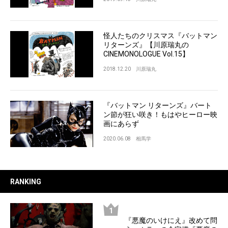
怪人たちのクリスマス『バットマン
リターンズ』【川原瑞丸の
CINEMONOLOGUE Vol.15】
2018.12.20
川原瑞丸
『バットマン リターンズ』バート
ン節が狂い咲き！もはやヒーロー映
画にあらず
2020.06.08
相馬学
RANKING
『悪魔のいけにえ』改めて問