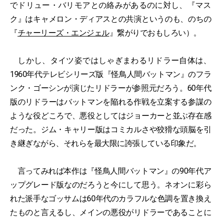
でドリュー・バリモアとの絡みがあるのに対し、『マス
ク』はキャメロン・ディアスとの共演というのも、のちの
『
チャーリーズ・エンジェル
』繋がりでおもしろい）。
しかし、タイツ姿ではしゃぎまわるリドラー自体は、
1960年代テレビシリーズ版『怪鳥人間バットマン』のフラ
ンク・ゴーシンが演じたリドラーが参照元だろう。60年代
版のリドラーはバットマンを陥れる作戦を立案する参謀の
ような役どころで、悪役としてはジョーカーと並ぶ存在感
だった。ジム・キャリー版はコミカルさや狡猾な頭脳を引
き継ぎながら、それらを最大限に誇張している印象だ。
言ってみれば本作は『怪鳥人間バットマン』の90年代ア
ップグレード版なのだろうと今にして思う。ネオンに彩ら
れた派手なゴッサムは60年代のカラフルな色調を置き換え
たものと言えるし、メインの悪役がリドラーであることに