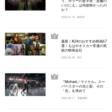
う、ホラーの金字塔『悪魔の
いけにえ』は何故怖かったの
か？
2026.01.10
相馬学
最新！A24のおすすめ映画67
選！もはやオスカー常連の気
鋭の映画会社
2025.03.18
SYO
『Michael／マイケル』スー
パースターの光と影、その
「光」を求めて
2026.06.11
斉藤博昭