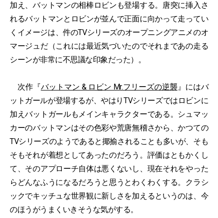
加え、バットマンの相棒ロビンも登場する。唐突に挿入さ
れるバットマンとロビンが並んで正面に向かって走ってい
くイメージは、件のTVシリーズのオープニングアニメのオ
マージュだ（これには最近気づいたのでそれまであの走る
シーンが非常に不思議な印象だった）。
次作『
バットマン & ロビン Mr.フリーズの逆襲
』にはバ
ットガールが登場するが、やはりTVシリーズではロビンに
加えバットガールもメインキャラクターである。シュマッ
カーのバットマンはその色彩や荒唐無稽さから、かつての
TVシリーズのようであると揶揄されることも多いが、そも
そもそれが着想としてあったのだろう。評価はともかくし
て、そのアプローチ自体は悪くないし、現在それをやった
らどんなふうになるだろうと思うとわくわくする。クラシ
ックでキッチュな世界観に新しさを加えるというのは、今
のほうがうまくいきそうな気がする。